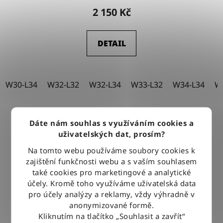
2 150 Kč
DETAIL
W30-L34
W32-L32
W32-L34
W33-L32
W34-L34
W
Dáte nám souhlas s využíváním cookies a
uživatelských dat, prosím?
Na tomto webu používáme soubory cookies k
zajištění funkčnosti webu a s vaším souhlasem
také cookies pro marketingové a analytické
účely. Kromě toho využíváme uživatelská data
pro účely analýzy a reklamy, vždy výhradně v
anonymizované formě.
Kliknutím na tlačítko „Souhlasit a zavřít“