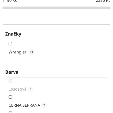
o
1190
Kč
2330
Kč
d
u
k
t
ů
Značky
Wrangler
13
Barva
Lososová
0
ČERNÁ SEPRANÁ
2