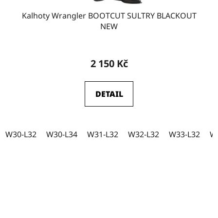
W29-L32
9
Kalhoty Wrangler BOOTCUT SULTRY BLACKOUT
NEW
W29-L34
20
2 150 Kč
W31-L31
0
DETAIL
W28
1
W30-L32
W30-L34
W31-L32
W32-L32
W33-L32
W
W29
1
W30
1