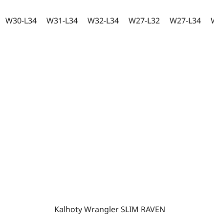
W30-L34
W31-L34
W32-L34
W27-L32
W27-L34
W
Kalhoty Wrangler SLIM RAVEN