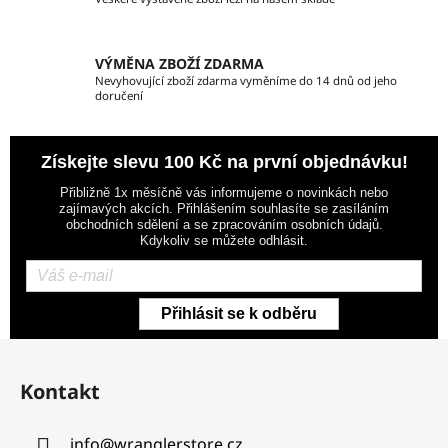
i
s
u
VÝMĚNA ZBOŽÍ ZDARMA
Nevyhovující zboží zdarma vyměníme do 14 dnů od jeho
doručení
Získejte slevu 100 Kč na první objednávku!
Přibližně 1x měsíčně vás informujeme o novinkách nebo
zajímavých akcích. Přihlášením souhlasíte se zasíláním
obchodních sdělení a se zpracováním osobních údajů.
Kdykoliv se můžete odhlásit.
Přihlásit se k odběru
Z
á
Kontakt
p
a
info
@
wranglerstore.cz