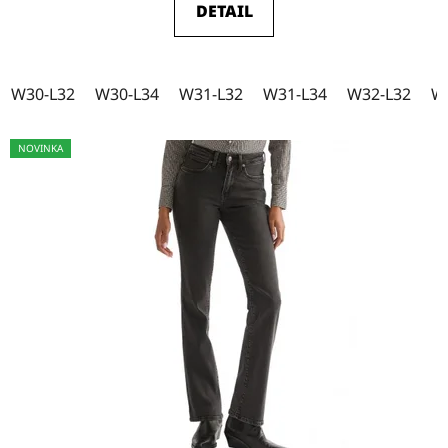
DETAIL
W27-L30
2
W27-L32
5
W30-L32
W30-L34
W31-L32
W31-L34
W32-L32
W
NOVINKA
W27-L34
2
W28-L32
10
W28-L34
25
W29-L30
0