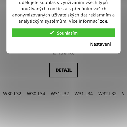
udělujete souhlas s využíváním všech typů
používaných cookies a s předáním vašich
anonymizovaných uživatelských dat reklamním a
analytickým systémům. Více informací
zde
.
Kalhoty Wrangler BOOTCUT SULTRY BLACKOUT
Souhlasím
Nastavení
2 150 Kč
DETAIL
W30-L32
W30-L34
W31-L32
W31-L34
W32-L32
W