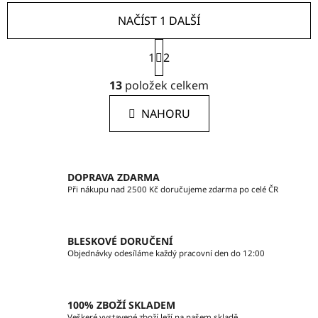
NAČÍST 1 DALŠÍ
S
1
t
2
r
O
á
13
položek celkem
v
n
l
k
NAHORU
á
o
d
v
a
á
c
n
DOPRAVA ZDARMA
í
í
Při nákupu nad 2500 Kč doručujeme zdarma po celé ČR
p
r
v
BLESKOVÉ DORUČENÍ
k
Objednávky odesíláme každý pracovní den do 12:00
y
v
ý
100% ZBOŽÍ SKLADEM
p
Veškeré vystavené zboží leží na našem skladě