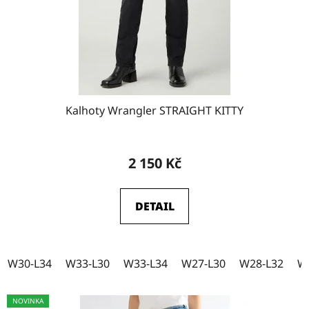
o
W32-L32
d
13
u
k
W32-L34
11
t
ů
Kalhoty Wrangler STRAIGHT KITTY
W33-L30
3
2 150 Kč
W33-L32
10
DETAIL
W33-L34
10
W30-L34
W33-L30
W33-L34
W27-L30
W28-L32
W
W34-L30
1
NOVINKA