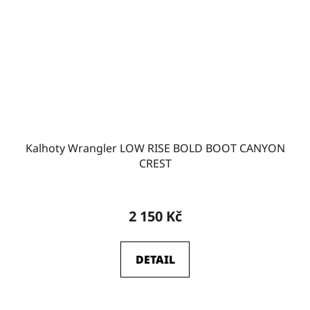
W31
2
W32
1
W35-L32
0
Kalhoty Wrangler LOW RISE BOLD BOOT CANYON
W35-L34
0
CREST
2 150 Kč
DETAIL