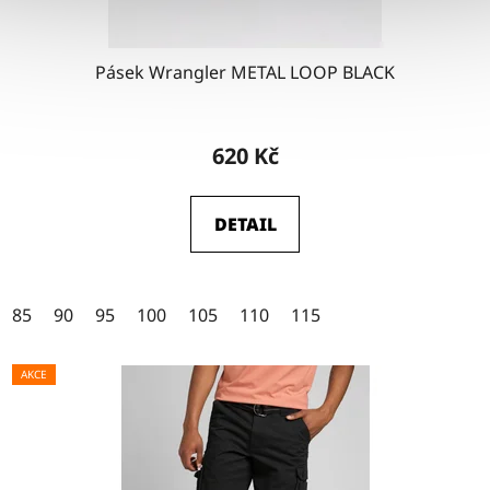
Pásek Wrangler METAL LOOP BLACK
Průměrné
hodnocení
620 Kč
produktu
je
DETAIL
4,5
z
5
85
90
95
100
105
110
115
hvězdiček.
AKCE