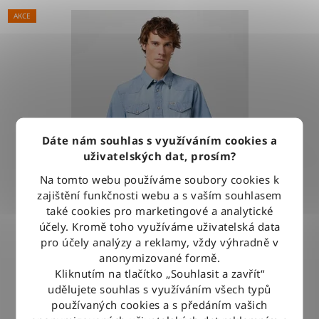
AKCE
Dáte nám souhlas s využíváním cookies a
uživatelských dat, prosím?
Na tomto webu používáme soubory cookies k
zajištění funkčnosti webu a s vaším souhlasem
také cookies pro marketingové a analytické
účely. Kromě toho využíváme uživatelská data
pro účely analýzy a reklamy, vždy výhradně v
Košile Wrangler WESTERN SHIRT LIGHT STONE
anonymizované formě.
Kliknutím na tlačítko „Souhlasit a zavřít“
udělujete souhlas s využíváním všech typů
1 279 Kč
používaných cookies a s předáním vašich