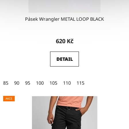
Pásek Wrangler METAL LOOP BLACK
Průměrné
hodnocení
620 Kč
produktu
je
DETAIL
4,5
z
5
85
90
95
100
105
110
115
hvězdiček.
AKCE