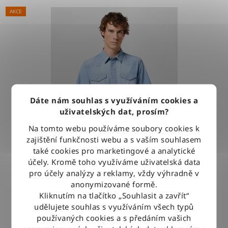
AKCE
Dáte nám souhlas s využíváním cookies a
uživatelských dat, prosím?
Na tomto webu používáme soubory cookies k
zajištění funkčnosti webu a s vaším souhlasem
také cookies pro marketingové a analytické
účely. Kromě toho využíváme uživatelská data
pro účely analýzy a reklamy, vždy výhradně v
Košile Wrangler WESTERN SHIRT LIGHT STONE
anonymizované formě.
Kliknutím na tlačítko „Souhlasit a zavřít“
udělujete souhlas s využíváním všech typů
1 279 Kč
používaných cookies a s předáním vašich