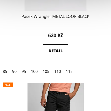
Pásek Wrangler METAL LOOP BLACK
Průměrné
hodnocení
620 Kč
produktu
je
DETAIL
4,5
z
5
85
90
95
100
105
110
115
hvězdiček.
AKCE