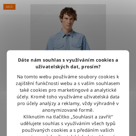
AKCE
Dáte nám souhlas s využíváním cookies a
uživatelských dat, prosím?
Na tomto webu používáme soubory cookies k
zajištění funkčnosti webu a s vaším souhlasem
také cookies pro marketingové a analytické
účely. Kromě toho využíváme uživatelská data
pro účely analýzy a reklamy, vždy výhradně v
Košile Wrangler WESTERN SHIRT LIGHT STONE
anonymizované formě.
Kliknutím na tlačítko „Souhlasit a zavřít“
udělujete souhlas s využíváním všech typů
1 279 Kč
používaných cookies a s předáním vašich