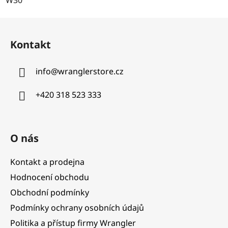
Z
á
Kontakt
p
a
info
@
wranglerstore.cz
t
í
+420 318 523 333
O nás
Kontakt a prodejna
Hodnocení obchodu
Obchodní podmínky
Podmínky ochrany osobních údajů
Politika a přístup firmy Wrangler