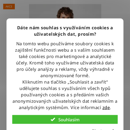
AKCE
Dáte nám souhlas s využíváním cookies a
uživatelských dat, prosím?
Na tomto webu používáme soubory cookies k
zajištění funkčnosti webu a s vaším souhlasem
také cookies pro marketingové a analytické
účely. Kromě toho využíváme uživatelská data
pro účely analýzy a reklamy, vždy výhradně v
anonymizované formě.
Kliknutím na tlačítko „Souhlasit a zavřít“
udělujete souhlas s využíváním všech typů
používaných cookies a s předáním vašich
anonymizovaných uživatelských dat reklamním a
Košile Wrangler WESTERN SHIRT LIGHT STONE
analytickým systémům. Více informací
zde
.
Souhlasím
1 279 Kč