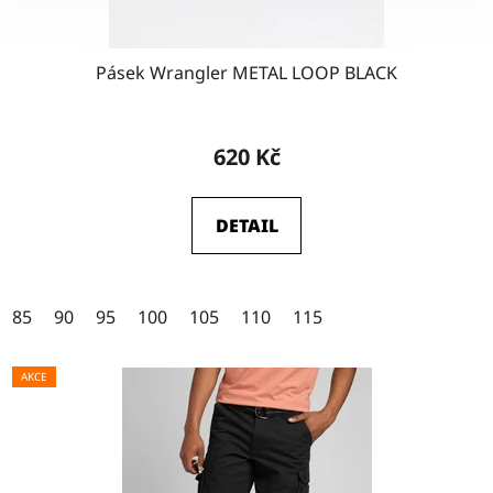
Pásek Wrangler METAL LOOP BLACK
Průměrné
hodnocení
620 Kč
produktu
je
DETAIL
4,5
z
5
85
90
95
100
105
110
115
hvězdiček.
AKCE