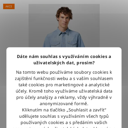
AKCE
Dáte nám souhlas s využíváním cookies a
uživatelských dat, prosím?
Na tomto webu používáme soubory cookies k
zajištění funkčnosti webu a s vaším souhlasem
také cookies pro marketingové a analytické
účely. Kromě toho využíváme uživatelská data
pro účely analýzy a reklamy, vždy výhradně v
Košile Wrangler WESTERN SHIRT LIGHT STONE
anonymizované formě.
Kliknutím na tlačítko „Souhlasit a zavřít“
udělujete souhlas s využíváním všech typů
1 279 Kč
používaných cookies a s předáním vašich