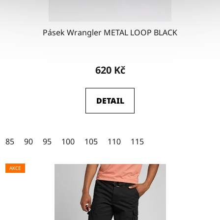
Pásek Wrangler METAL LOOP BLACK
Průměrné
hodnocení
620 Kč
produktu
je
DETAIL
4,5
z
5
85
90
95
100
105
110
115
hvězdiček.
AKCE