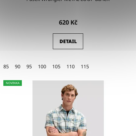
Průměrné
hodnocení
620 Kč
produktu
je
DETAIL
4,5
z
5
85
90
95
100
105
110
115
hvězdiček.
NOVINKA