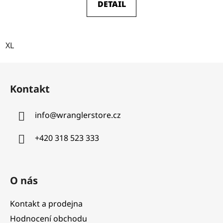
DETAIL
XL
Z
á
Kontakt
p
a
info
@
wranglerstore.cz
t
í
+420 318 523 333
O nás
Kontakt a prodejna
Hodnocení obchodu