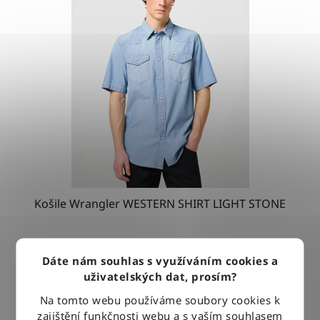
Košile Wrangler WESTERN SHIRT LIGHT STONE
1 279 Kč
Dáte nám souhlas s využíváním cookies a
uživatelských dat, prosím?
Na tomto webu používáme soubory cookies k
DETAIL
zajištění funkčnosti webu a s vaším souhlasem