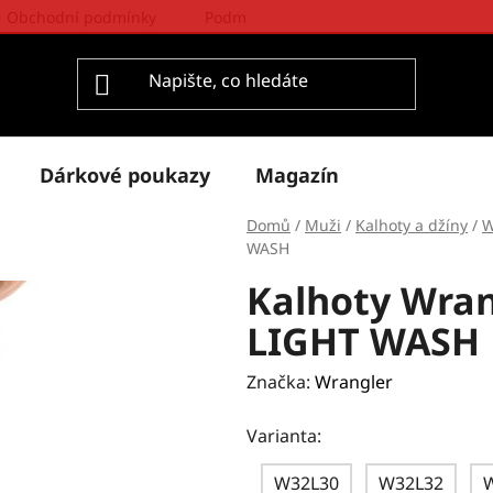
Obchodní podmínky
Podmínky ochrany osobních údajů
Dárkové poukazy
Magazín
Domů
/
Muži
/
Kalhoty a džíny
/
W
WASH
Kalhoty Wra
LIGHT WASH
Značka:
Wrangler
Varianta:
W32L30
W32L32