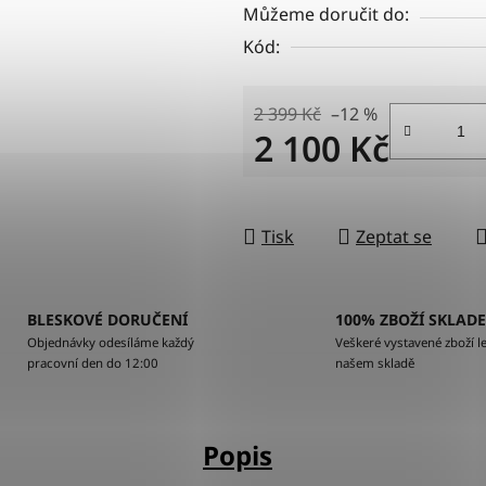
Můžeme doručit do:
Kód:
2 399 Kč
–12 %
2 100 Kč
Měrná cena:
Tisk
Zeptat se
BLESKOVÉ DORUČENÍ
100% ZBOŽÍ SKLAD
Objednávky odesíláme každý
Veškeré vystavené zboží le
pracovní den do 12:00
našem skladě
Popis