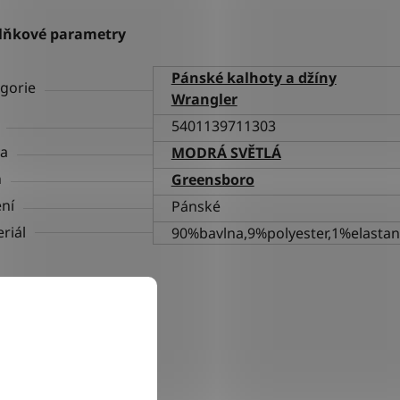
lňkové parametry
Pánské kalhoty a džíny
gorie
Wrangler
5401139711303
va
MODRÁ SVĚTLÁ
h
Greensboro
ní
Pánské
riál
90%bavlna,9%polyester,1%elastan