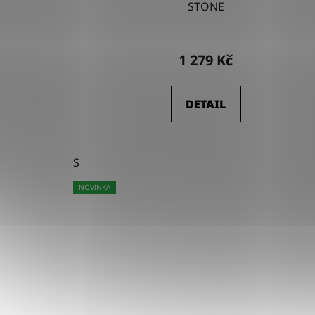
STONE
1 279 Kč
DETAIL
S
NOVINKA