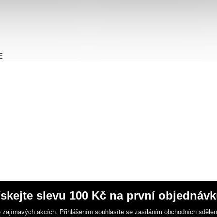
E
ískejte slevu 100 Kč na první objednávk
 zajímavých akcích. Přihlášením souhlasíte se zasíláním obchodních sděle