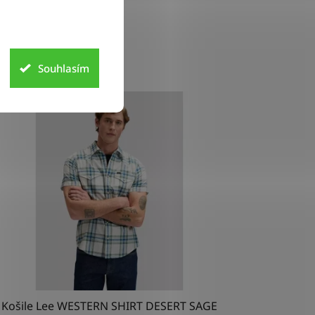
Souhlasím
INKA
Košile Lee WESTERN SHIRT DESERT SAGE