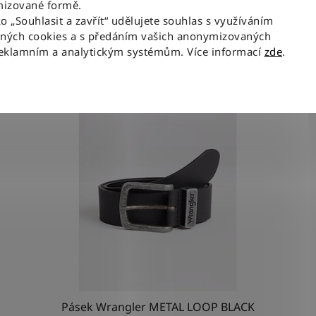
izované formě.
ko „Souhlasit a zavřít“ udělujete souhlas s využíváním
aných cookies a s předáním vašich anonymizovaných
Související produkty
reklamním a analytickým systémům. Více informací
zde
.
NOV
Pásek Wrangler METAL LOOP BLACK