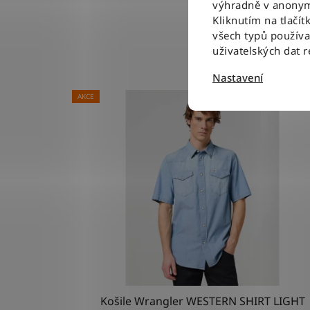
výhradně v anonym
Kliknutím na tlačít
všech typů použív
uživatelských dat 
Nastavení
AKCE
Košile Wrangler WESTERN SHIRT LIGHT