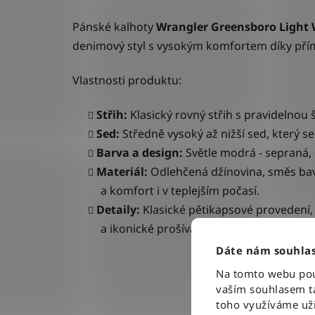
P
ánské kalhoty
Wrangler Greensboro
Light
denimový styl s vysokým komfortem díky přím
Vlastnosti produktu:
Střih:
Klasický rovný střih s pravidelnou
Sed:
Středně vysoký až nižší sed, který se
Barva a design:
Světle modrá - sepraná,
Materiál:
Odlehčená džínovina, směs bavl
a komfort i v teplejším počasí.
Detaily:
Klasické pětikapsové provedení,
a ikonické prošívání ve tvaru „W“ na za
Dáte nám souhlas
Na tomto webu použ
vaším souhlasem ta
toho využíváme uži