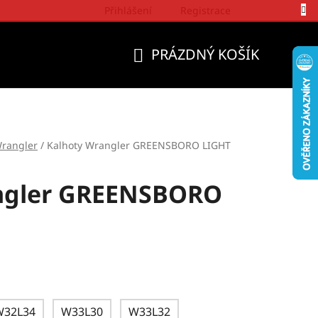
Přihlášení
Registrace
Politika a přístup firmy Wrangler
PRÁZDNÝ KOŠÍK
NÁKUPNÍ
KOŠÍK
rangler
/
Kalhoty Wrangler GREENSBORO LIGHT
ngler GREENSBORO
W32L34
W33L30
W33L32