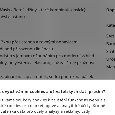
 Wash -
"letní" džíny, které kombinují klasický
Dop
ěsi elastanu.
Kate
EAN
 šířkou přes stehna a rovnými nohavicemi.
Bar
dí pod přirozenou linií pasu.
Stři
 odst
ín
s jemným ošoupáním pro moderní vzhled.
Urče
ny, polyesteru a elastanu, což zajišťuje pružnost
Mate
 zapínání na zip a knoflík, sedm poutek na pásek
dních kapsách s koženou nášivkou loga.
 s využíváním cookies a uživatelských dat, prosím?
íváme soubory cookies k zajištění funkčnosti webu a s
ké cookies pro marketingové a analytické účely. Kromě
vatelská data pro účely analýzy a reklamy, vždy