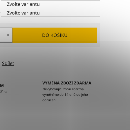
Zvolte variantu
Zvolte variantu
DO KOŠÍKU
Sdílet
VÝMĚNA ZBOŽÍ ZDARMA
EM
Nevyhovující zboží zdarma
ží na
vyměníme do 14 dnů od jeho
doručení