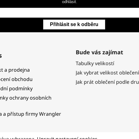
odhlásit.
Přihlásit se k odběru
Bude vás zajímat
s
Tabulky velikostí
t a prodejna
Jak vybrat velikost oblečení
cení obchodu
Jak prát oblečení podle dr
dní podmínky
nky ochrany osobních
ka a přístup firmy Wrangler
ráva vyhrazena.
Upravit nastavení cookies