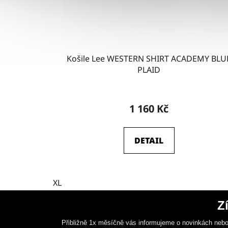
Košile Lee WESTERN SHIRT ACADEMY BLU
PLAID
1 160 Kč
DETAIL
XL
Z
Přibližně 1x měsíčně vás informujeme o novinkách nebo