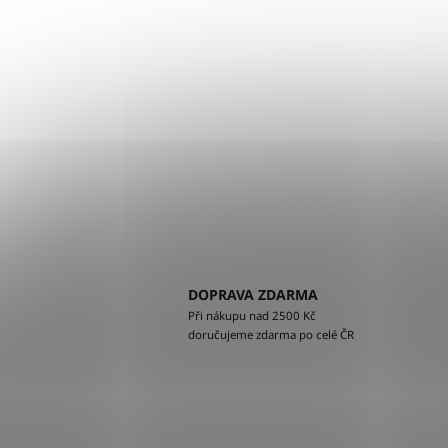
DOPRAVA ZDARMA
Při nákupu nad 2500 Kč
doručujeme zdarma po celé ČR