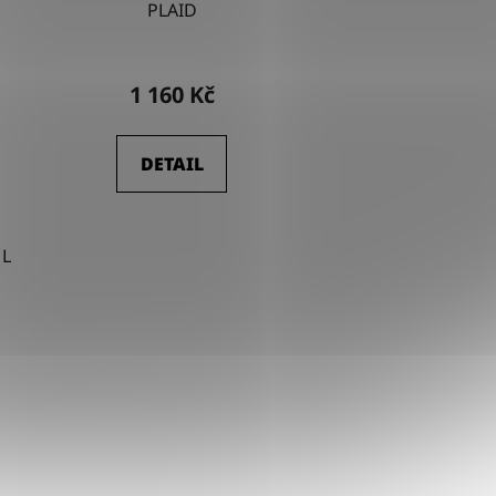
PLAID
1 160 Kč
DETAIL
L