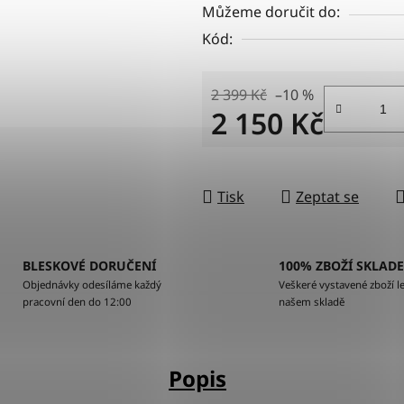
Můžeme doručit do:
Kód:
2 399 Kč
–10 %
2 150 Kč
Měrná cena:
Tisk
Zeptat se
BLESKOVÉ DORUČENÍ
100% ZBOŽÍ SKLAD
Objednávky odesíláme každý
Veškeré vystavené zboží le
pracovní den do 12:00
našem skladě
Popis