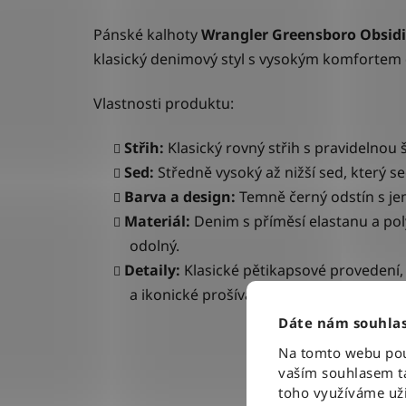
P
ánské kalhoty
Wrangler Greensboro
Obsid
klasický denimový styl s vysokým komfortem d
Vlastnosti produktu:
Střih:
Klasický rovný střih s pravidelnou
Sed:
Středně vysoký až nižší sed, který se
Barva a design:
Temně černý odstín
s j
Materiál:
Denim s příměsí elastanu a pol
odolný.
Detaily:
Klasické pětikapsové provedení,
a ikonické prošívání ve tvaru „W“ na za
Dáte nám souhlas
Na tomto webu použ
vaším souhlasem ta
toho využíváme uži