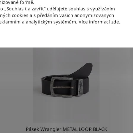
izované formě.
ko „Souhlasit a zavřít“ udělujete souhlas s využíváním
aných cookies a s předáním vašich anonymizovaných
Související produkty
reklamním a analytickým systémům. Více informací
zde
.
NOV
Pásek Wrangler METAL LOOP BLACK