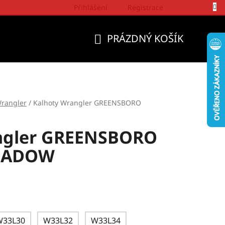
Přihlášení
Registrace
Politika a přístup firmy Wrangler
PRÁZDNÝ KOŠÍK
NÁKUPNÍ
KOŠÍK
rangler
/
Kalhoty Wrangler GREENSBORO
ngler GREENSBORO
HADOW
W33L30
W33L32
W33L34