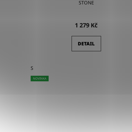
STONE
1 279 Kč
DETAIL
S
NOVINKA