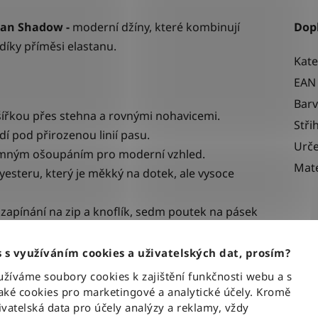
ian Shadow -
moderní džíny, které kombinují
Dop
íky příměsi elastanu.
Kate
EAN
Bar
 šířkou přes stehna a rovnými nohavicemi.
Stři
dí pod přirozenou linií pasu.
Urče
emným ošoupáním pro moderní vzhled.
Mate
yesteru, který je měkký na dotek, ale vysoce
 zapínání na zip a knoflík, sedm poutek na pásek
dních kapsách s koženou nášivkou loga.
 s využíváním cookies a uživatelských dat, prosím?
íváme soubory cookies k zajištění funkčnosti webu a s
ké cookies pro marketingové a analytické účely. Kromě
vatelská data pro účely analýzy a reklamy, vždy