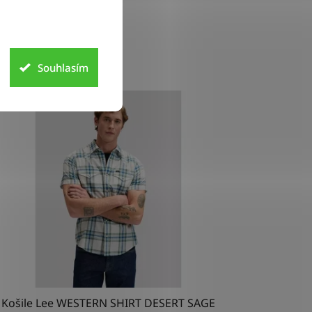
Souhlasím
INKA
Košile Lee WESTERN SHIRT DESERT SAGE