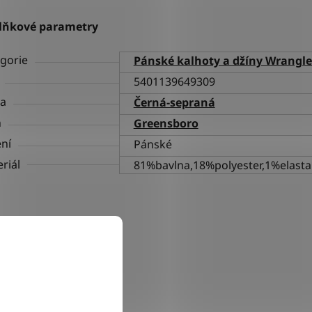
lňkové parametry
gorie
Pánské kalhoty a džíny Wrangle
5401139649309
va
Černá-sepraná
h
Greensboro
ní
Pánské
riál
81%bavlna,18%polyester,1%elast