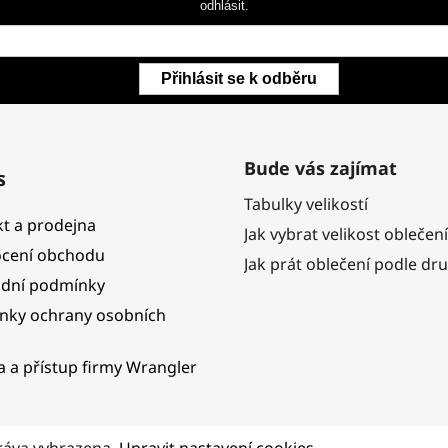
odhlásit.
Přihlásit se k odběru
Bude vás zajímat
s
Tabulky velikostí
t a prodejna
Jak vybrat velikost oblečení
cení obchodu
Jak prát oblečení podle dr
dní podmínky
nky ochrany osobních
ka a přístup firmy Wrangler
ráva vyhrazena.
Upravit nastavení cookies