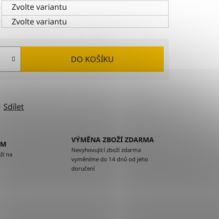
Zvolte variantu
Zvolte variantu
DO KOŠÍKU
Sdílet
VÝMĚNA ZBOŽÍ ZDARMA
EM
Nevyhovující zboží zdarma
ží na
vyměníme do 14 dnů od jeho
doručení