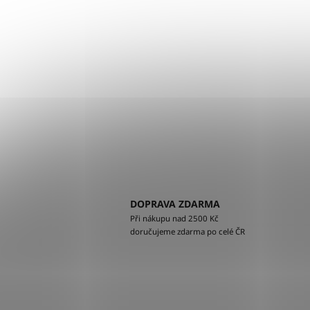
DOPRAVA ZDARMA
Při nákupu nad 2500 Kč
doručujeme zdarma po celé ČR