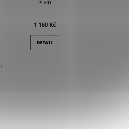
PLAID
1 160 Kč
DETAIL
L