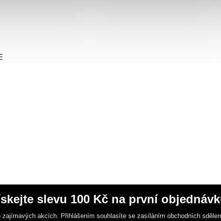
E
ískejte slevu 100 Kč na první objednávk
 zajímavých akcích. Přihlášením souhlasíte se zasíláním obchodních sděle