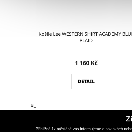
Košile Lee WESTERN SHIRT ACADEMY BLU
PLAID
1 160 Kč
DETAIL
XL
Z
Přibližně 1x měsíčně vás informujeme o novinkách nebo