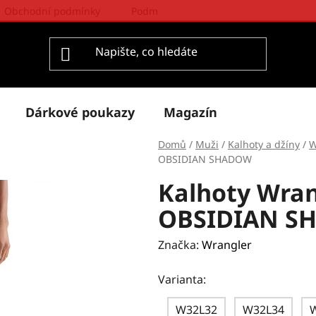
Obchodní podmínky
Podmínky ochrany osobních údajů
Dárkové poukazy
Magazín
Domů
/
Muži
/
Kalhoty a džíny
/
W
OBSIDIAN SHADOW
Kalhoty Wra
OBSIDIAN S
Značka:
Wrangler
Varianta:
W32L32
W32L34