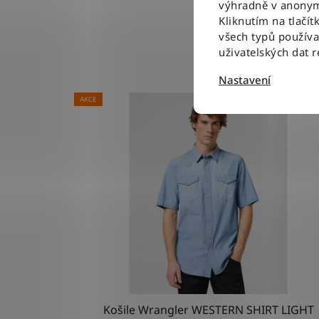
výhradně v anonym
Kliknutím na tlačít
všech typů použív
uživatelských dat 
Nastavení
AKCE
Košile Wrangler WESTERN SHIRT LIGHT