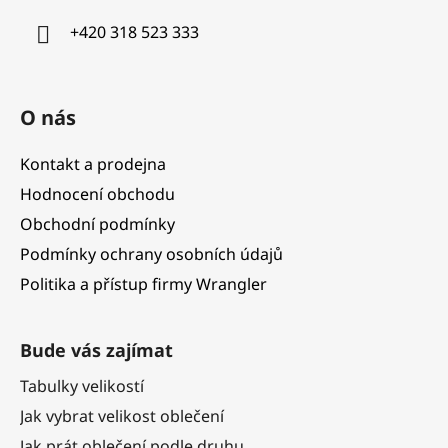
í
+420 318 523 333
O nás
Kontakt a prodejna
Hodnocení obchodu
Obchodní podmínky
Podmínky ochrany osobních údajů
Politika a přístup firmy Wrangler
Bude vás zajímat
Tabulky velikostí
Jak vybrat velikost oblečení
Jak prát oblečení podle druhu