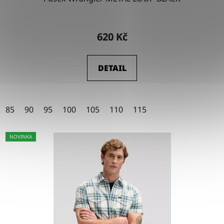
Průměrné
hodnocení
620 Kč
produktu
je
DETAIL
4,5
z
5
85
90
95
100
105
110
115
hvězdiček.
NOVINKA