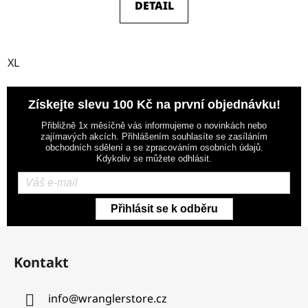
DETAIL
XL
Získejte slevu 100 Kč na první objednávku!
Přibližně 1x měsíčně vás informujeme o novinkách nebo
zajímavých akcích. Přihlášením souhlasíte se zasíláním
obchodních sdělení a se zpracováním osobních údajů.
Kdykoliv se můžete odhlásit.
Přihlásit se k odběru
Z
á
Kontakt
p
a
info
@
wranglerstore.cz
t