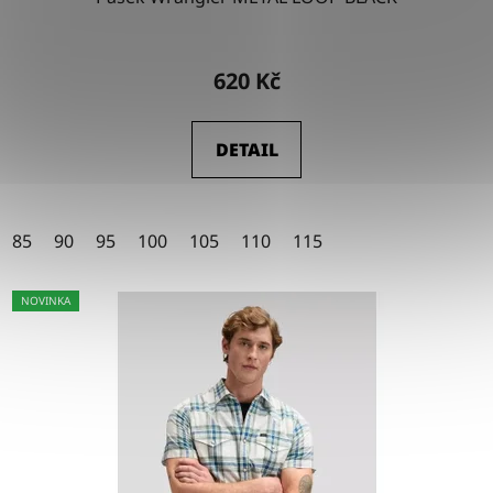
Průměrné
hodnocení
620 Kč
produktu
je
DETAIL
4,5
z
5
85
90
95
100
105
110
115
hvězdiček.
NOVINKA