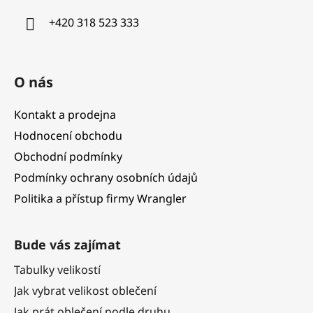
í
+420 318 523 333
O nás
Kontakt a prodejna
Hodnocení obchodu
Obchodní podmínky
Podmínky ochrany osobních údajů
Politika a přístup firmy Wrangler
Bude vás zajímat
Tabulky velikostí
Jak vybrat velikost oblečení
Jak prát oblečení podle druhu