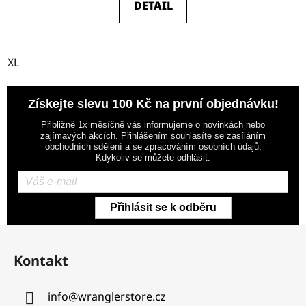
DETAIL
XL
Získejte slevu 100 Kč na první objednávku!
Přibližně 1x měsíčně vás informujeme o novinkách nebo
zajímavých akcích. Přihlášením souhlasíte se zasíláním
obchodních sdělení a se zpracováním osobních údajů.
Kdykoliv se můžete odhlásit.
Přihlásit se k odběru
Z
á
Kontakt
p
a
info
@
wranglerstore.cz
t