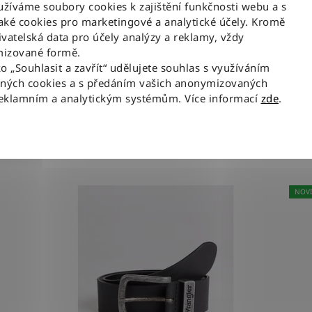
enim.
velmi poddajný, drží tvar a nevytahují se v
íváme soubory cookies k zajištění funkčnosti webu a s
ké cookies pro marketingové a analytické účely. Kromě
Mate
vatelská data pro účely analýzy a reklamy, vždy
vání, pětikapsové provedení, zapínání na zip a
izované formě.
avé zadní kapse.
ko „Souhlasit a zavřít“ udělujete souhlas s využíváním
aných cookies a s předáním vašich anonymizovaných
reklamním a analytickým systémům. Více informací
zde
.
Související produkty
NOV