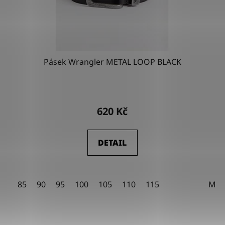
Pásek Wrangler METAL LOOP BLACK
Průměrné
hodnocení
620 Kč
produktu
je
DETAIL
4,5
z
5
85
90
95
100
105
110
115
M
hvězdiček.