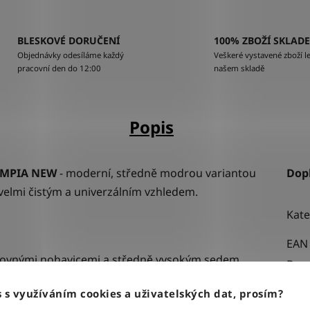
BLESKOVÉ DORUČENÍ
100% ZBOŽÍ SKLAD
Objednávky odesíláme každý
Veškeré vystavené zboží le
pracovní den do 12:00
našem skladě
Popis
YMPIA NEW
- moderní, středně modrou variantou
Dop
 velmi čistým a univerzálním vzhledem.
Kate
EAN
s rovnými nohavicemi a středně vysokým sedem.
Bar
elmi jemným, vkusným vyšisováním, působí
Stři
 s využíváním cookies a uživatelských dat, prosím?
Urče