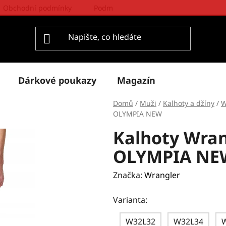
Obchodní podmínky
Podmínky ochrany osobních údajů
Dárkové poukazy
Magazín
Domů
/
Muži
/
Kalhoty a džíny
/
W
OLYMPIA NEW
Kalhoty Wra
OLYMPIA NE
Značka:
Wrangler
Varianta:
W32L32
W32L34