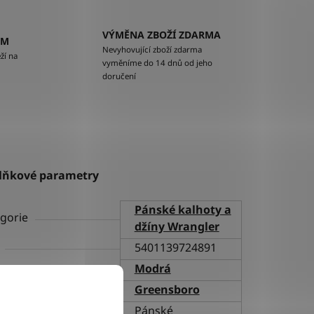
VÝMĚNA ZBOŽÍ ZDARMA
EM
Nevyhovující zboží zdarma
ží na
vyměníme do 14 dnů od jeho
doručení
lňkové parametry
Pánské kalhoty a
gorie
džíny Wrangler
5401139724891
va
Modrá
h
Greensboro
ní
Pánské