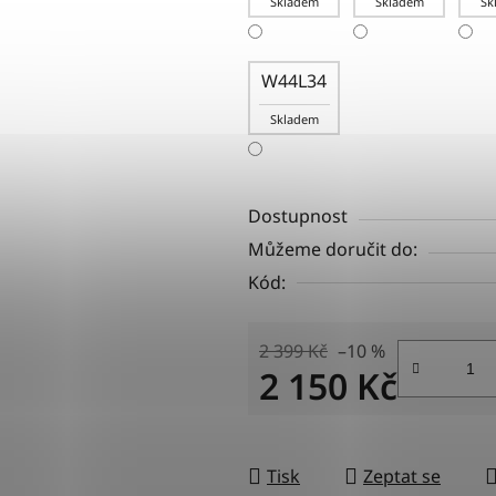
Skladem
Skladem
Sk
W44L34
Skladem
Dostupnost
Můžeme doručit do:
Kód:
2 399 Kč
–10 %
2 150 Kč
Měrná cena:
Tisk
Zeptat se