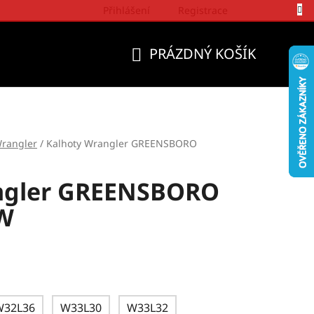
Přihlášení
Registrace
Politika a přístup firmy Wrangler
PRÁZDNÝ KOŠÍK
NÁKUPNÍ
KOŠÍK
rangler
/
Kalhoty Wrangler GREENSBORO
ngler GREENSBORO
W
W32L36
W33L30
W33L32