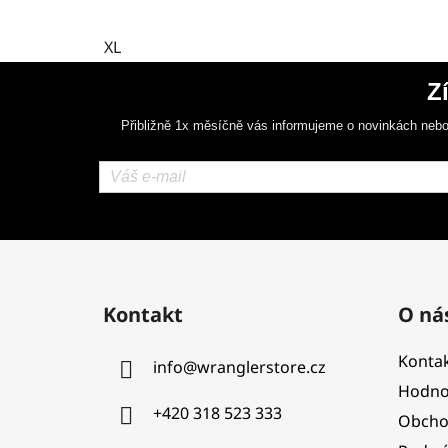
XL
Z
Přibližně 1x měsíčně vás informujeme o novinkách nebo
Z
á
Kontakt
O ná
p
a
Kontak
info
@
wranglerstore.cz
t
Hodno
í
+420 318 523 333
Obcho