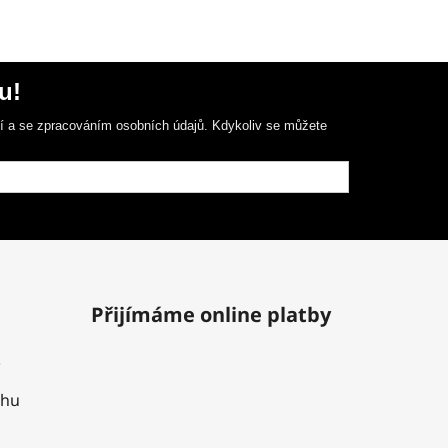
u!
ní a se zpracováním osobních údajů. Kdykoliv se můžete
Přijímáme online platby
uhu