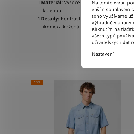
Materiál:
Vysoce elastický a pohodlný d
Na tomto webu použ
vaším souhlasem ta
kolenou.
toho využíváme uži
Detaily:
Kontrastní oranžovo-hnědé proší
výhradně v anonym
ikonická kožená nášivka Wrangler na pr
Kliknutím na tlačít
všech typů použív
uživatelských dat 
Nastavení
AKCE