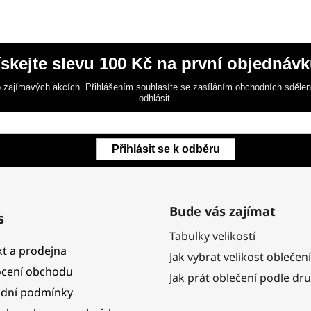
ískejte slevu 100 Kč na první objednávk
 zajímavých akcích. Přihlášením souhlasíte se zasíláním obchodních sděle
odhlásit.
Přihlásit se k odběru
Bude vás zajímat
s
Tabulky velikostí
t a prodejna
Jak vybrat velikost oblečení
cení obchodu
Jak prát oblečení podle dr
dní podmínky