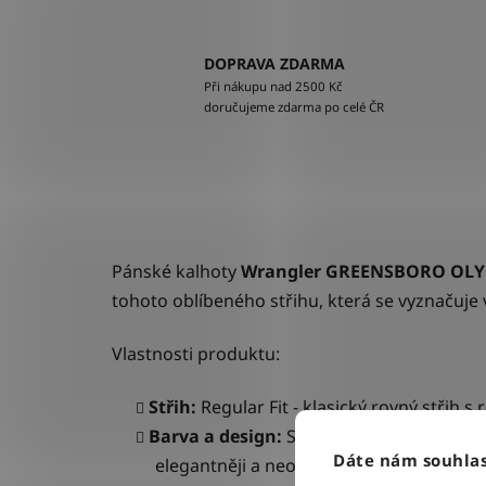
DOPRAVA ZDARMA
Při nákupu nad 2500 Kč
doručujeme zdarma po celé ČR
Pánské kalhoty
Wrangler GREENSBORO OL
tohoto oblíbeného střihu, která se vyznačuje
Vlastnosti produktu:
Střih:
Regular Fit - k
lasický rovný střih 
Barva a design:
S
ytě středně modrá s v
Dáte nám souhlas
elegantněji a neonošeně.