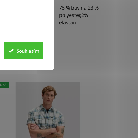
75 % bavlna,23 %
riál
polyester,2%
elastan
Souhlasím
INKA