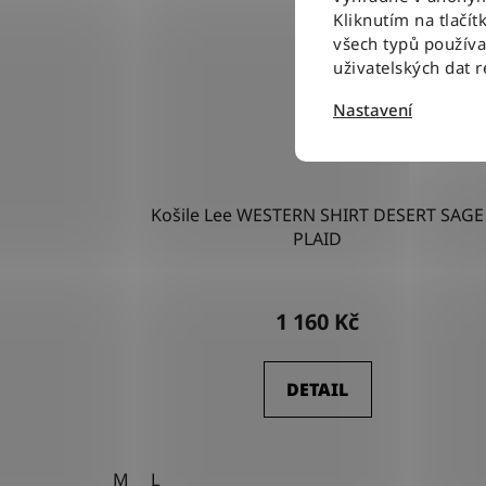
Kliknutím na tlačít
všech typů použív
uživatelských dat 
Nastavení
Košile Lee WESTERN SHIRT DESERT SAGE
PLAID
1 160 Kč
DETAIL
M
L