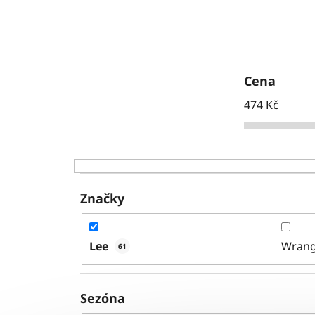
Cena
474
Kč
Značky
Lee
Wrang
61
Sezóna