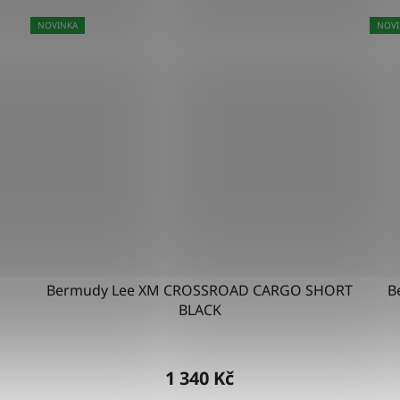
NOVINKA
NOVI
Bermudy Lee XM CROSSROAD CARGO SHORT
B
BLACK
1 340 Kč