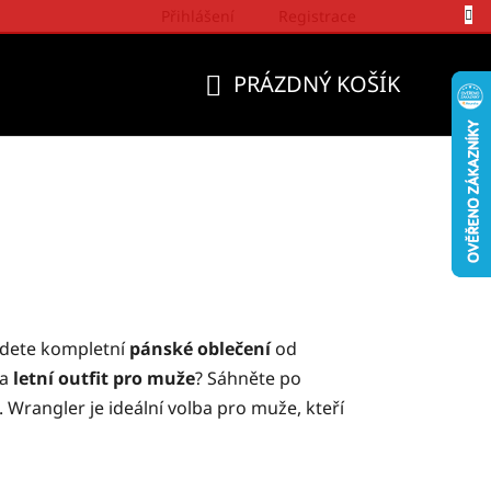
Přihlášení
Registrace
Politika a přístup firmy Wrangler
PRÁZDNÝ KOŠÍK
NÁKUPNÍ
KOŠÍK
ajdete kompletní
pánské oblečení
od
na
letní outfit pro muže
? Sáhněte po
. Wrangler je ideální volba pro muže, kteří