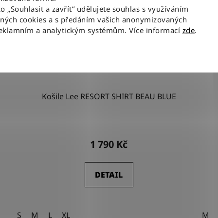
ko „Souhlasit a zavřít“ udělujete souhlas s využíváním
aných cookies a s předáním vašich anonymizovaných
reklamním a analytickým systémům. Více informací
zde
.
Košile Lee RESORT SHIRT BEAU BLUE
1 790 Kč
DETAIL
S
M
L
XL
M