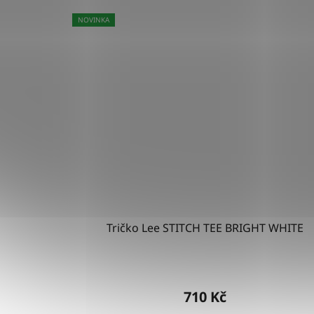
NOVINKA
Tričko Lee STITCH TEE BRIGHT WHITE
710 Kč