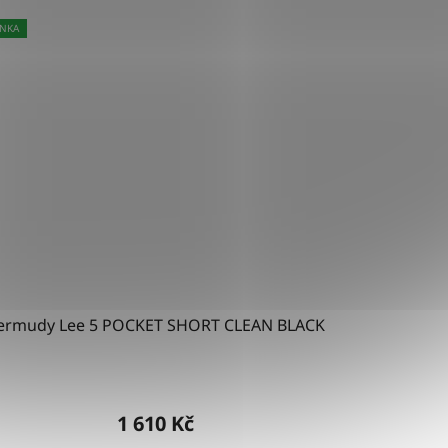
NKA
ermudy Lee 5 POCKET SHORT CLEAN BLACK
1 610 Kč