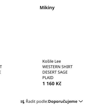
Mikiny
Košile Lee
T
WESTERN SHIRT
E
DESERT SAGE
PLAID
1 160 Kč
Ř
Řadit podle:
Doporučujeme
a
z