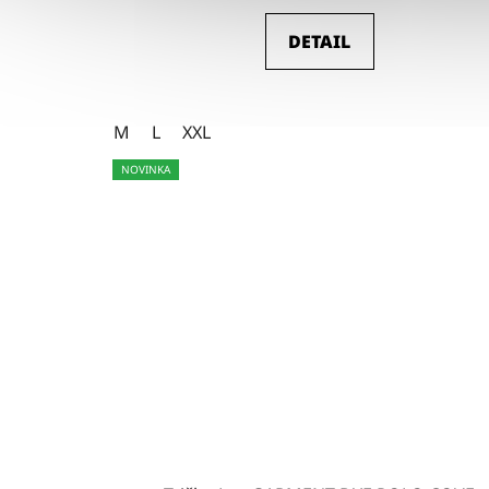
DETAIL
M
L
XXL
NOVINKA