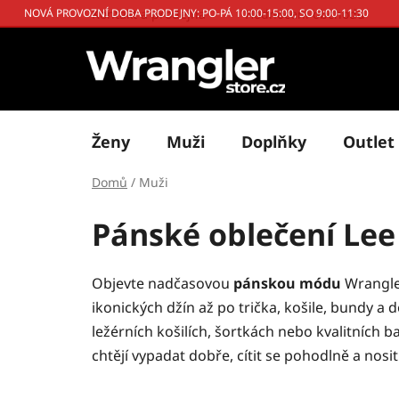
Přejít
Kontakt a prodejna
Hodnocení obchodu
NOVÁ PROVOZNÍ DOBA PRODEJNY: PO-PÁ 10:00-15:00, SO 9:00-11:30
na
obsah
Ženy
Muži
Doplňky
Outlet
Domů
/
Muži
Pánské oblečení Lee
Objevte nadčasovou
pánskou módu
Wrangler
ikonických džín až po trička, košile, bundy a 
ležérních košilích, šortkách nebo kvalitních ba
chtějí vypadat dobře, cítit se pohodlně a nosit