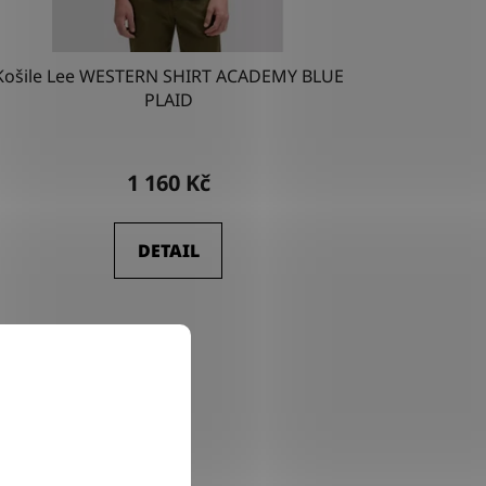
Košile Lee WESTERN SHIRT ACADEMY BLUE
PLAID
1 160 Kč
DETAIL
NKA