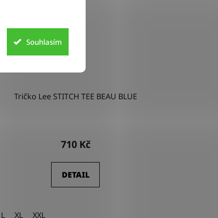
Souhlasím
Tričko Lee STITCH TEE BEAU BLUE
710 Kč
DETAIL
L
XL
XXL