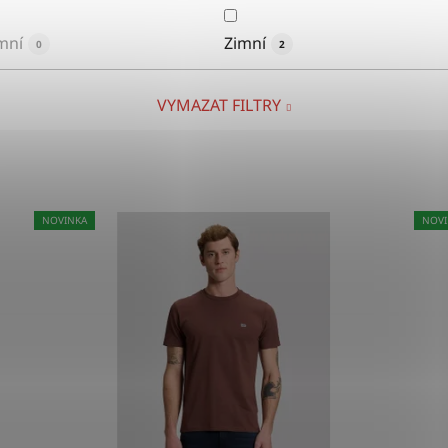
mní
Zimní
0
2
VYMAZAT FILTRY
NOVINKA
NOVI