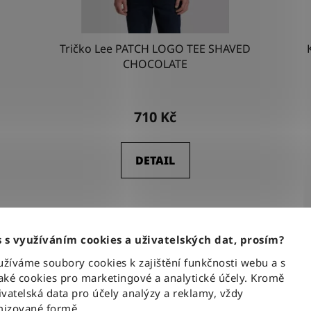
Tričko Lee PATCH LOGO TEE SHAVED
CHOCOLATE
710 Kč
DETAIL
M
L
XL
XXL
XL
 s využíváním cookies a uživatelských dat, prosím?
NOVINKA
NOVI
íváme soubory cookies k zajištění funkčnosti webu a s
ké cookies pro marketingové a analytické účely. Kromě
vatelská data pro účely analýzy a reklamy, vždy
izované formě.