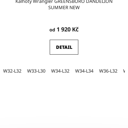
Kalhoty Wrangler GREENSBORO DANDELION
W44-L32
11
SUMMER NEW
W44-L34
13
1 920 Kč
od
DETAIL
W44-L36
4
W46-L34
1
W32-L32
W33-L30
W34-L32
W34-L34
W36-L32
W
W35-L34
0