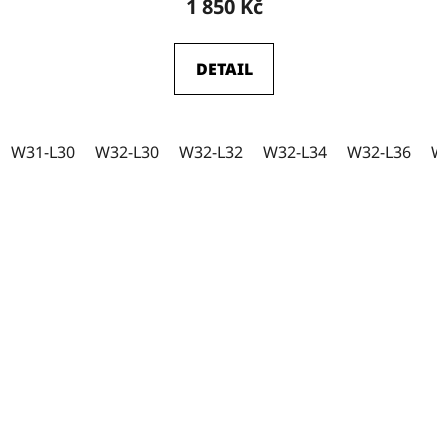
1 850 Kč
DETAIL
W31-L30
W32-L30
W32-L32
W32-L34
W32-L36
W