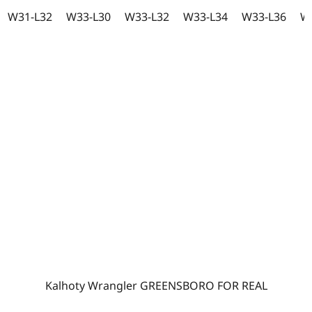
5
W31-L32
W33-L30
W33-L32
W33-L34
W33-L36
W
hvězdiček.
Kalhoty Wrangler GREENSBORO FOR REAL