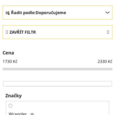
Ř
Řadit podle:
Doporučujeme
a
z
e
ZAVŘÍT FILTR
n
í
p
Cena
r
o
1730
Kč
2330
Kč
d
u
k
t
ů
Značky
Wrangler
15