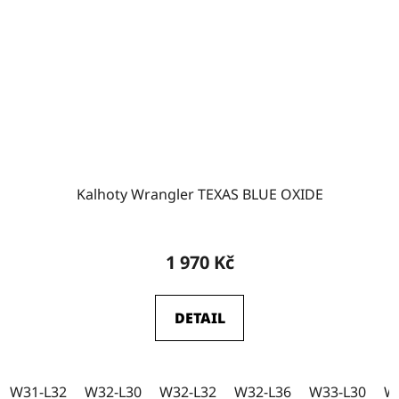
Kalhoty Wrangler TEXAS BLUE OXIDE
1 970 Kč
DETAIL
W31-L32
W32-L30
W32-L32
W32-L36
W33-L30
W