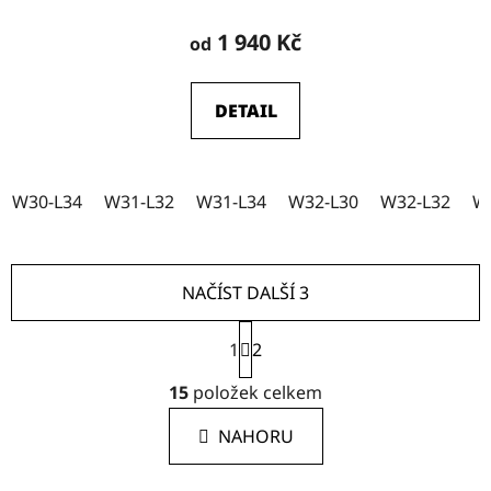
Průměrné
hodnocení
1 940 Kč
od
produktu
je
DETAIL
5,0
z
5
W30-L34
W31-L32
W31-L34
W32-L30
W32-L32
W
hvězdiček.
NAČÍST DALŠÍ 3
S
1
t
2
r
O
á
15
položek celkem
v
n
l
k
NAHORU
á
o
d
v