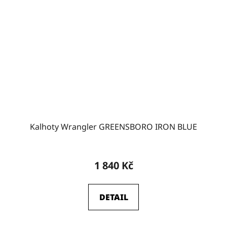
Kalhoty Wrangler GREENSBORO IRON BLUE
Průměrné
hodnocení
1 840 Kč
produktu
je
DETAIL
4,5
z