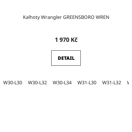
Kalhoty Wrangler GREENSBORO WREN
1 970 Kč
DETAIL
W30-L30
W30-L32
W30-L34
W31-L30
W31-L32
W