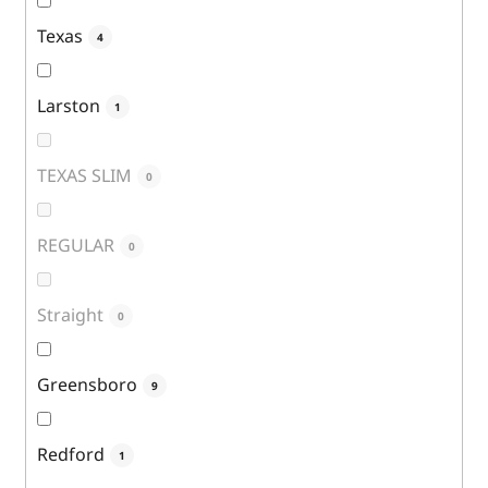
Texas
4
Larston
1
TEXAS SLIM
0
REGULAR
0
Straight
0
Greensboro
9
Redford
1