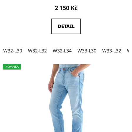
2 150 Kč
W33-L32
16
DETAIL
W33-L34
17
W32-L30
W32-L32
W32-L34
W33-L30
W33-L32
W
W33-L36
8
NOVINKA
W34-L30
13
W34-L32
15
W34-L34
16