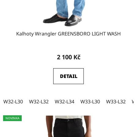
W34-L36
7
W36-L30
14
Kalhoty Wrangler GREENSBORO LIGHT WASH
W36-L32
17
2 100 Kč
DETAIL
W36-L34
15
W36-L36
10
W32-L30
W32-L32
W32-L34
W33-L30
W33-L32
W
NOVINKA
W38-L30
15