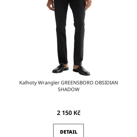
W38-L32
15
W38-L34
18
W38-L36
9
W40-L30
15
Kalhoty Wrangler GREENSBORO OBSIDIAN
SHADOW
W40-L32
13
2 150 Kč
W40-L34
17
DETAIL