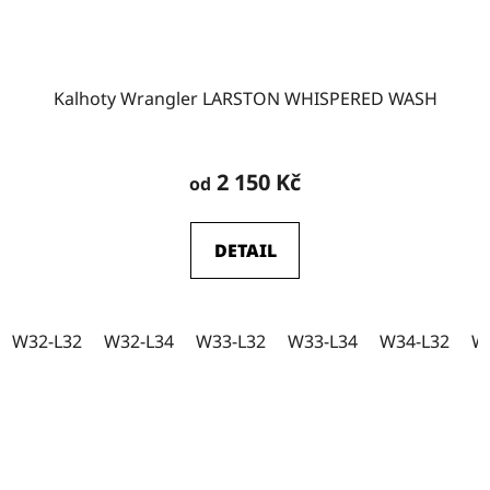
Kalhoty Wrangler LARSTON WHISPERED WASH
2 150 Kč
od
DETAIL
W32-L32
W32-L34
W33-L32
W33-L34
W34-L32
W