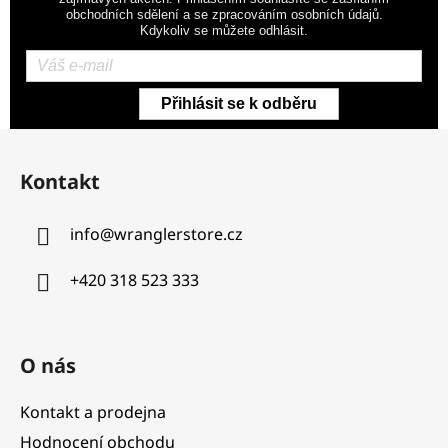
obchodních sdělení a se zpracováním osobních údajů.
Kdykoliv se můžete odhlásit.
Přihlásit se k odběru
Z
á
Kontakt
p
a
info
@
wranglerstore.cz
t
í
+420 318 523 333
O nás
Kontakt a prodejna
Hodnocení obchodu