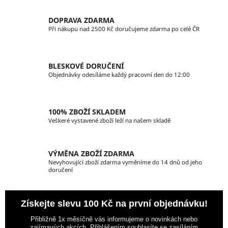
a
á
c
n
DOPRAVA ZDARMA
í
í
Při nákupu nad 2500 Kč doručujeme zdarma po celé ČR
p
r
v
BLESKOVÉ DORUČENÍ
k
Objednávky odesíláme každý pracovní den do 12:00
y
v
ý
100% ZBOŽÍ SKLADEM
p
Veškeré vystavené zboží leží na našem skladě
i
s
u
VÝMĚNA ZBOŽÍ ZDARMA
Nevyhovující zboží zdarma vyměníme do 14 dnů od jeho
doručení
Získejte slevu 100 Kč na první objednávku!
Přibližně 1x měsíčně vás informujeme o novinkách nebo
zajímavých akcích. Přihlášením souhlasíte se zasíláním