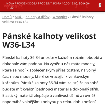
Přejít
Hledat
NÁKUP
NOVÁ PROVOZNÍ DOBA PRODEJNY: PO-PÁ 10:00-15:00, SO 9:00-
na
11:30
KOŠÍK
obsah
Domů
/
Muži
/
Kalhoty a džíny
/
Wrangler
/
Pánské kalhoty
velikost W36-L34
Pánské kalhoty velikost
W36-L34
Pánské kalhoty 36-34 unosíte v každém ročním období a
dokonale vám padnou. Na výběr u nás máte modely,
které se hodí k společenským příležitostem, na volný
čas, nebo modely, které se vracející k venkovským
kořenům. Pánské kalhoty 36-34 vám zajistí, že na sobě
budete mít kvalitní padnoucí materiál a dokonalý střih.
Elastický materiál zlepšuje trvanlivost džínů a rovněž
napomáhá volnějšímu pohybu po celou dobu nošení