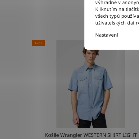
výhradně v anonym
Kliknutím na tlačít
všech typů použív
uživatelských dat 
Nastavení
AKCE
Košile Wrangler WESTERN SHIRT LIGHT