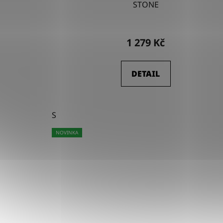
STONE
1 279 Kč
DETAIL
S
NOVINKA