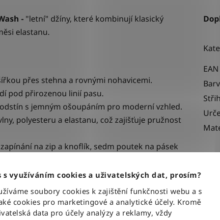
 Wash -
"letní" džíny, které kombinují klasický
Dop
ěsi elastanu.
Kate
EAN
 šířkou přes stehna a rovnými nohavicemi.
Bar
dí pod přirozenou linií pasu.
Stři
 odst
ín
s jemným ošoupáním pro moderní vzhled.
Urče
ny, polyesteru a elastanu, což zajišťuje pružnost
Mate
 zapínání na zip a knoflík, sedm poutek na pásek
dních kapsách s koženou nášivkou loga.
 s využíváním cookies a uživatelských dat, prosím?
íváme soubory cookies k zajištění funkčnosti webu a s
ké cookies pro marketingové a analytické účely. Kromě
vatelská data pro účely analýzy a reklamy, vždy