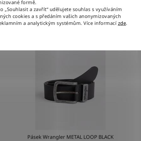
izované formě.
ko „Souhlasit a zavřít“ udělujete souhlas s využíváním
aných cookies a s předáním vašich anonymizovaných
Související produkty
reklamním a analytickým systémům. Více informací
zde
.
NOV
Pásek Wrangler METAL LOOP BLACK