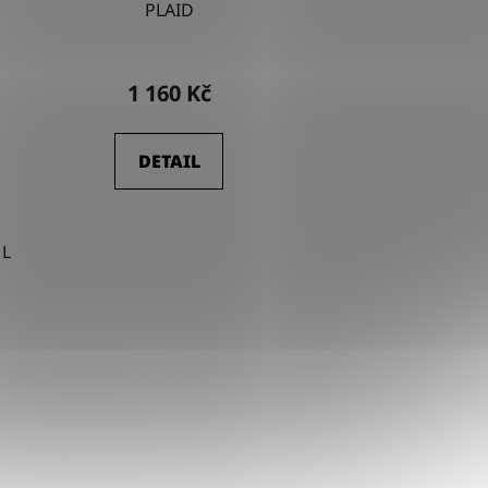
PLAID
1 160 Kč
DETAIL
L