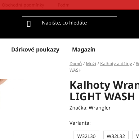
Obchodní podmínky
Podmínky ochrany osobních údajů
Dárkové poukazy
Magazín
Domů
/
Muži
/
Kalhoty a džíny
/
W
WASH
Kalhoty Wra
LIGHT WASH
Značka:
Wrangler
Varianta:
W32L30
W32L32