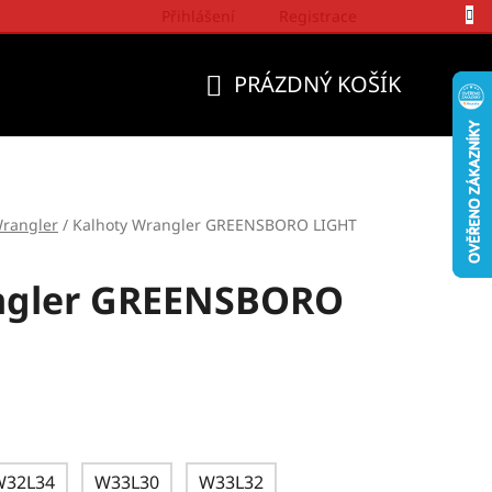
Přihlášení
Registrace
Politika a přístup firmy Wrangler
PRÁZDNÝ KOŠÍK
NÁKUPNÍ
KOŠÍK
rangler
/
Kalhoty Wrangler GREENSBORO LIGHT
ngler GREENSBORO
W32L34
W33L30
W33L32