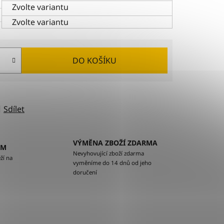
Zvolte variantu
Zvolte variantu
DO KOŠÍKU
Sdílet
VÝMĚNA ZBOŽÍ ZDARMA
EM
Nevyhovující zboží zdarma
ží na
vyměníme do 14 dnů od jeho
doručení