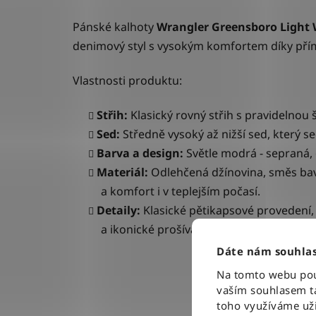
P
ánské kalhoty
Wrangler Greensboro
Light
denimový styl s vysokým komfortem díky přím
Vlastnosti produktu:
Střih:
Klasický rovný střih s pravidelnou
Sed:
Středně vysoký až nižší sed, který se
Barva a design:
Světle modrá - sepraná,
Materiál:
Odlehčená džínovina, směs bavl
a komfort i v teplejším počasí.
Detaily:
Klasické pětikapsové provedení,
a ikonické prošívání ve tvaru „W“ na za
Dáte nám souhlas
Na tomto webu použ
vaším souhlasem ta
toho využíváme uži