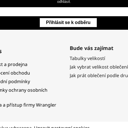
odhlásit.
Přihlásit se k odběru
Bude vás zajímat
s
Tabulky velikostí
t a prodejna
Jak vybrat velikost oblečení
cení obchodu
Jak prát oblečení podle dr
dní podmínky
nky ochrany osobních
ka a přístup firmy Wrangler
ráva vyhrazena.
Upravit nastavení cookies