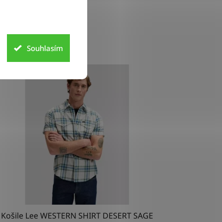
Souhlasím
INKA
Košile Lee WESTERN SHIRT DESERT SAGE