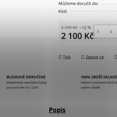
Můžeme doručit do:
Kód:
2 399 Kč
–12 %
2 100 Kč
Měrná cena:
Tisk
Zeptat se
BLESKOVÉ DORUČENÍ
100% ZBOŽÍ SKLAD
Objednávky odesíláme každý
Veškeré vystavené zboží le
pracovní den do 12:00
našem skladě
Popis