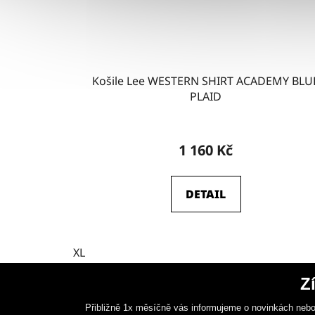
Košile Lee WESTERN SHIRT ACADEMY BLU
PLAID
1 160 Kč
DETAIL
XL
Z
Přibližně 1x měsíčně vás informujeme o novinkách nebo