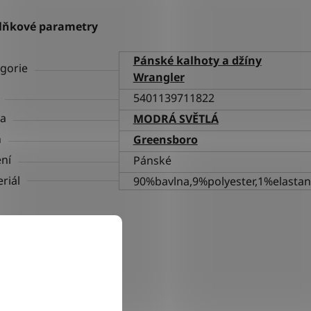
lňkové parametry
Pánské kalhoty a džíny
gorie
Wrangler
5401139711822
va
MODRÁ SVĚTLÁ
h
Greensboro
ní
Pánské
riál
90%bavlna,9%polyester,1%elastan