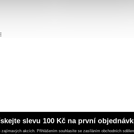
E
ískejte slevu 100 Kč na první objednávk
 zajímavých akcích. Přihlášením souhlasíte se zasíláním obchodních sděle