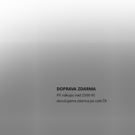
DOPRAVA ZDARMA
Při nákupu nad 2500 Kč
doručujeme zdarma po celé ČR