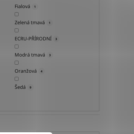
Fialová
1
Zelená tmavá
1
ECRU-PŘÍRODNÍ
3
Modrá tmavá
3
Oranžová
4
Šedá
9