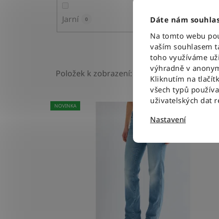
Jarní
Podzi
Dáte nám souhlas
0
Na tomto webu použ
vaším souhlasem ta
toho využíváme uži
výhradně v anonym
Položek k zobrazení:
4
Kliknutím na tlačít
všech typů použív
V
uživatelských dat 
NOVINKA
ý
Nastavení
p
i
s
p
r
o
d
u