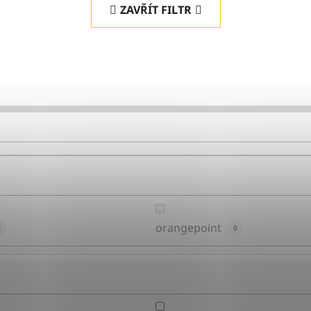
ZAVŘÍT FILTR
orangepoint
2
0