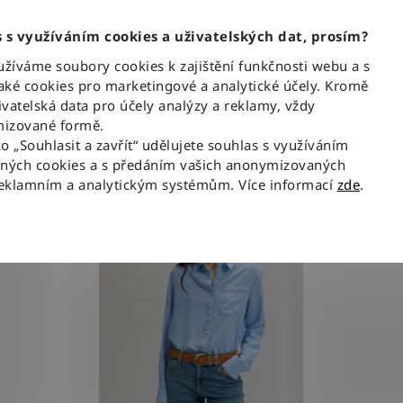
mní
Zimní
 s využíváním cookies a uživatelských dat, prosím?
0
0
íváme soubory cookies k zajištění funkčnosti webu a s
ké cookies pro marketingové a analytické účely. Kromě
VYMAZAT FILTRY
vatelská data pro účely analýzy a reklamy, vždy
izované formě.
ko „Souhlasit a zavřít“ udělujete souhlas s využíváním
aných cookies a s předáním vašich anonymizovaných
reklamním a analytickým systémům. Více informací
zde
.
NOVINKA
NOVI