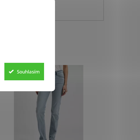
NKA
Souhlasím