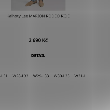
Kalhoty Lee MARION RODEO RIDE
2 690 Kč
DETAIL
-L34
-L31
W28-L32
W28-L33
W28-L34
W29-L33
W29-L32
W30-L33
W29-L34
W31-L31