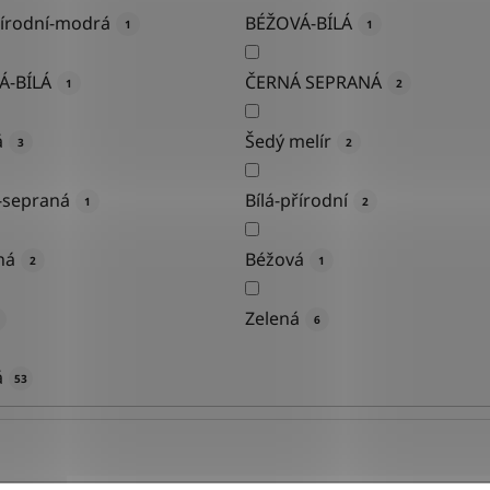
řírodní-modrá
BÉŽOVÁ-BÍLÁ
1
1
Á-BÍLÁ
ČERNÁ SEPRANÁ
1
2
á
Šedý melír
3
2
-sepraná
Bílá-přírodní
1
2
ná
Béžová
2
1
Zelená
6
á
53