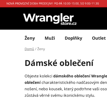
Přejít
Kontakt a prodejna
Hodnocení obchodu
NOVÁ PROVOZNÍ DOBA PRODEJNY: PO-PÁ 10:00-15:00, SO 9:00-11:30
na
obsah
Ženy
Muži
Doplňky
Outlet
Domů
/
Ženy
Dámské oblečení
Objevte kolekci
dámského oblečení Wrangler
oblečení
charakteristického nadčasovým deni
nošení, nebo kousek, který podtrhne vaši oso
zůstává věrné svému ikonickému stylu.