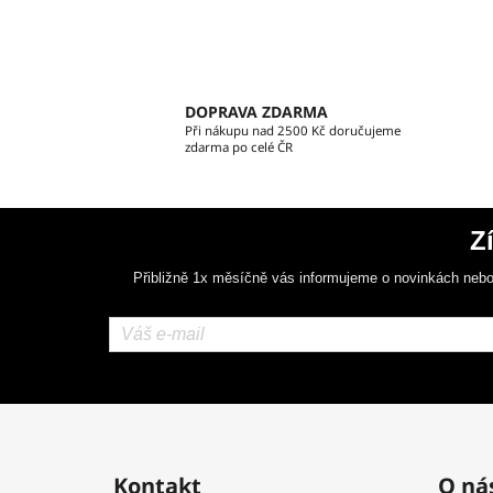
DOPRAVA ZDARMA
Při nákupu nad 2500 Kč doručujeme
zdarma po celé ČR
Z
Přibližně 1x měsíčně vás informujeme o novinkách nebo
Z
á
Kontakt
O ná