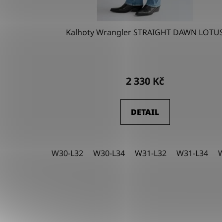
k
t
Kalhoty Wrangler STRAIGHT DAWN LOTU
ů
2 330 Kč
DETAIL
W30-L32
W30-L34
W31-L32
W31-L34