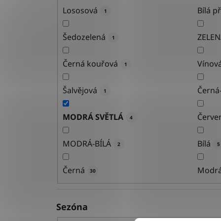
Lososová
Bílá p
1
Šedozelená
ZELEN
1
Černá kouřová
Vínov
1
Šalvějová
Černá
1
MODRÁ SVĚTLÁ
Červe
4
MODRÁ-BÍLÁ
Bílá
2
5
Černá
Modr
30
Sezóna