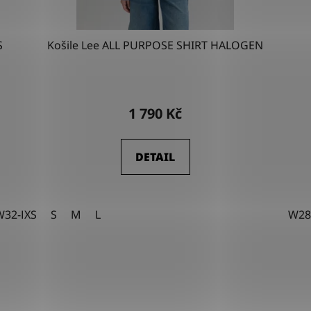
S
Košile Lee ALL PURPOSE SHIRT HALOGEN
1 790 Kč
DETAIL
W32-L32
XS
S
W32-L34
M
L
W33-L32
W33-L34
W34-L32
W34
W28