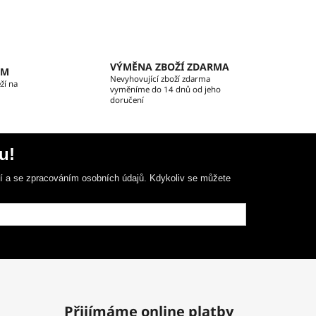
VÝMĚNA ZBOŽÍ ZDARMA
EM
Nevyhovující zboží zdarma
ží na
vyměníme do 14 dnů od jeho
doručení
u!
ní a se zpracováním osobních údajů. Kdykoliv se můžete
Přijímáme online platby