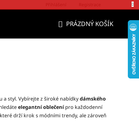
Přihlášení
Registrace
Politika a přístup firmy Wrangler
PRÁZDNÝ KOŠÍK
NÁKUPNÍ
KOŠÍK
tu a styl. Vybírejte z široké nabídky
dámského
 hledáte
elegantní oblečení
pro každodenní
 které drží krok s módními trendy, ale zároveň