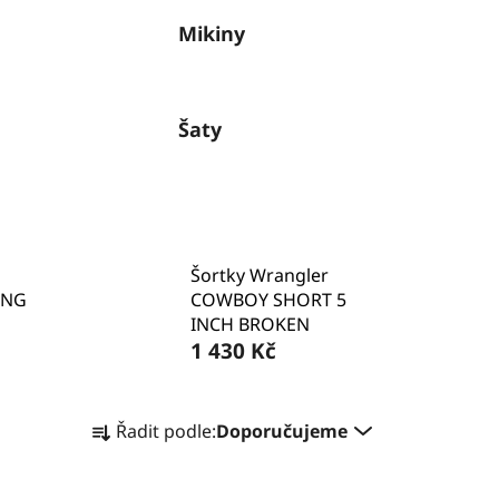
Mikiny
Šaty
Šortky Wrangler
ING
COWBOY SHORT 5
INCH BROKEN
1 430 Kč
Ř
Řadit podle:
Doporučujeme
a
z