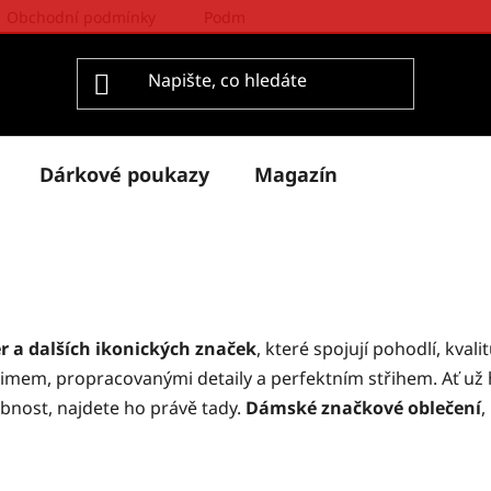
Obchodní podmínky
Podmínky ochrany osobních údajů
Dárkové poukazy
Magazín
 a dalších ikonických značek
, které spojují pohodlí, kvali
mem, propracovanými detaily a perfektním střihem. Ať už
bnost, najdete ho právě tady.
D
ámské značkové oblečení
,