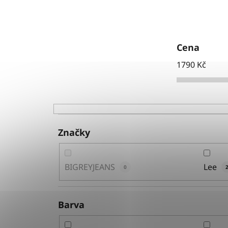
Cena
1790
Kč
Značky
BIGREYJEANS
Lee
0
Barva