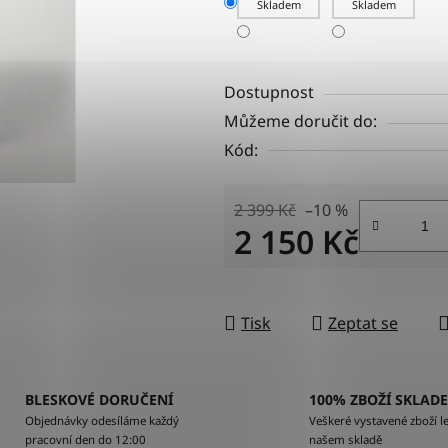
Skladem
Skladem
Dostupnost
Můžeme doručit do:
Kód:
2 399 Kč
–10 %
2 150 Kč
Měrná cena:
Tisk
Zeptat se
BLESKOVÉ DORUČENÍ
100% ZBOŽÍ SKLAD
Objednávky odesíláme každý
Veškeré vystavené zboží le
pracovní den do 12:00
našem skladě