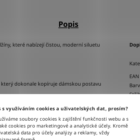
Popis
džíny, které nabízejí čistou, moderní siluetu
Dop
Kate
EAN
řih, který dokonale kopíruje dámskou postavu
Bar
Stři
ělo, ale u kotníků působí mírně volnějším a
Urče
 s využíváním cookies a uživatelských dat, prosím?
Mate
 opticky prodlužuje nohy a zajišťuje, že
íváme soubory cookies k zajištění funkčnosti webu a s
ké cookies pro marketingové a analytické účely. Kromě
vatelská data pro účely analýzy a reklamy, vždy
nim
(light blue) s velmi jemným, autentickým
izované formě.