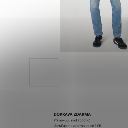
DOPRAVA ZDARMA
Při nákupu nad 2500 Kč
doručujeme zdarma po celé ČR