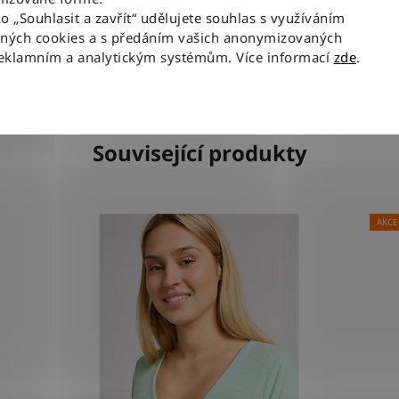
ní a trendy vzhled.
ko „Souhlasit a zavřít“ udělujete souhlas s využíváním
lní pohodlí díky strečové úpravě.
aných cookies a s předáním vašich anonymizovaných
apsový design a klasická kožená nášivk
reklamním a analytickým systémům. Více informací
zde
.
Související produkty
AKCE