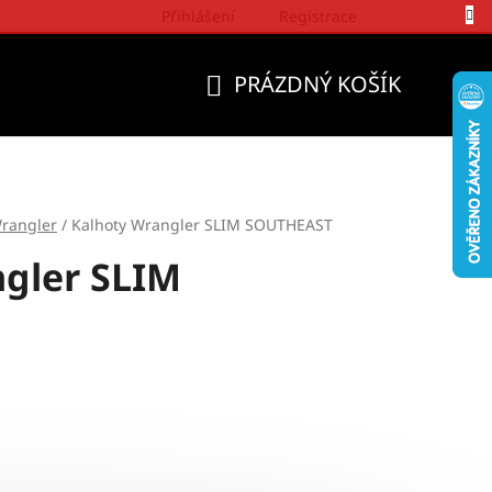
Přihlášení
Registrace
Politika a přístup firmy Wrangler
PRÁZDNÝ KOŠÍK
NÁKUPNÍ
KOŠÍK
rangler
/
Kalhoty Wrangler SLIM SOUTHEAST
gler SLIM