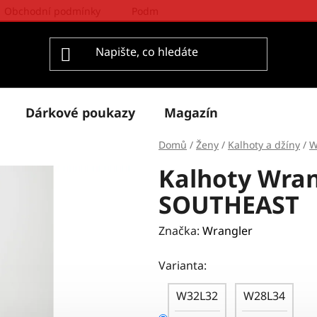
Obchodní podmínky
Podmínky ochrany osobních údajů
Dárkové poukazy
Magazín
Domů
/
Ženy
/
Kalhoty a džíny
/
W
Kalhoty Wran
SOUTHEAST
Značka:
Wrangler
Varianta:
W32L32
W28L34