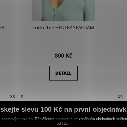
HA
Tričko Lee HENLEY SEAFOAM
800 Kč
DETAIL
XS
S
XS
ískejte slevu 100 Kč na první objednávk
 zajímavých akcích. Přihlášením souhlasíte se zasíláním obchodních sděle
odhlásit.