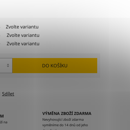
Zvolte variantu
Zvolte variantu
Zvolte variantu
DO KOŠÍKU
Sdílet
VÝMĚNA ZBOŽÍ ZDARMA
EM
Nevyhovující zboží zdarma
ží na
vyměníme do 14 dnů od jeho