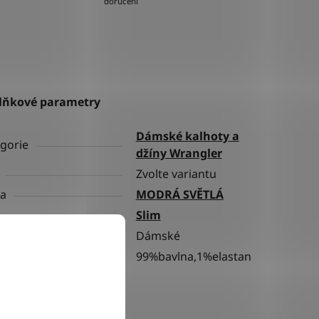
doručení
lňkové parametry
Dámské kalhoty a
gorie
džíny Wrangler
Zvolte variantu
va
MODRÁ SVĚTLÁ
h
Slim
ní
Dámské
riál
99%bavlna,1%elastan