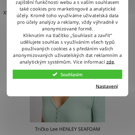
zajištění funkčnosti webu a s vaším souhlasem
také cookies pro marketingové a analytické
XS
S
L
účely. Kromě toho využíváme uživatelská data
pro účely analýzy a reklamy, vždy výhradně v
anonymizované formě.
Kliknutím na tlačítko „Souhlasit a zavřít“
udělujete souhlas s využíváním všech typů
používaných cookies a s předáním vašich
anonymizovaných uživatelských dat reklamním a
analytickým systémům. Více informací
zde
.
Souhlasím
Nastavení
Tričko Lee HENLEY SEAFOAM