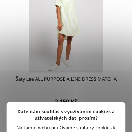
Šaty Lee ALL PURPOSE A LINE DRESS MATCHA
2 150 Kč
Dáte nám souhlas s využíváním cookies a
uživatelských dat, prosím?
DETAIL
Na tomto webu používáme soubory cookies k