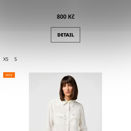
800 Kč
DETAIL
XS
S
AKCE