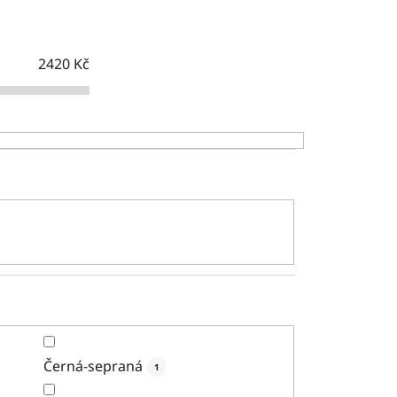
p
r
o
2420
Kč
d
u
k
t
ů
Černá-sepraná
1