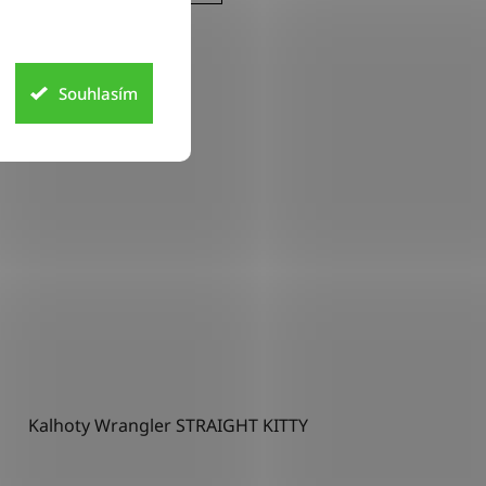
W29
W31
W32
Souhlasím
Kalhoty Wrangler STRAIGHT KITTY