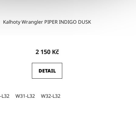
Kalhoty Wrangler PIPER INDIGO DUSK
2 150 Kč
DETAIL
-L32
W28-L32
W31-L32
W28-L34
W32-L32
W29-L32
W29-L34