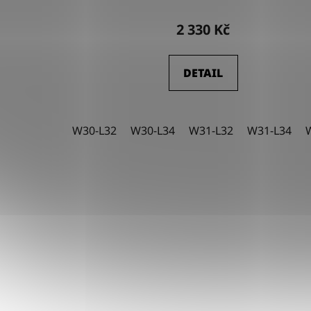
2 330 Kč
DETAIL
W30-L32
W30-L34
W31-L32
W31-L34