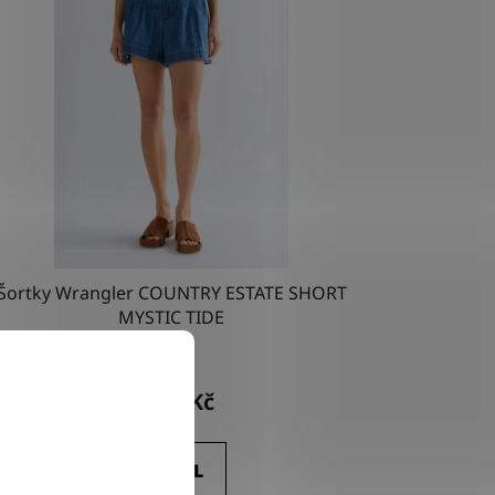
Šortky Wrangler COUNTRY ESTATE SHORT
MYSTIC TIDE
1 610 Kč
DETAIL