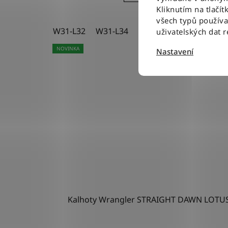
Kliknutím na tlačít
všech typů použív
W31-L32
W31-L34
W32-L34
W33-L32
uživatelských dat 
NOVINKA
Nastavení
Kalhoty Wrangler STRAIGHT DAWN LOTU