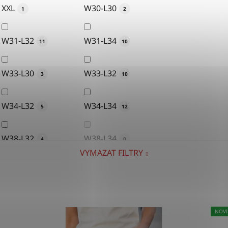
XXL
W30-L30
1
2
W31-L32
W31-L34
11
10
W33-L30
W33-L32
3
10
W34-L32
W34-L34
5
12
W38-L32
W38-L34
4
0
VYMAZAT FILTRY
W27-L34
W28-L32
2
9
W29-L32
W29-L34
9
20
NOVI