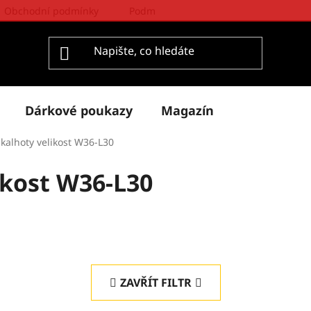
Obchodní podmínky
Podmínky ochrany osobních údajů
Dárkové poukazy
Magazín
kalhoty velikost W36-L30
ikost W36-L30
ZAVŘÍT FILTR