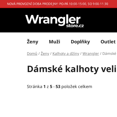
Přejít
Kontakt a prodejna
Hodnocení obchodu
NOVÁ PROVOZNÍ DOBA PRODEJNY: PO-PÁ 10:00-15:00, SO 9:00-11:30
na
obsah
Ženy
Muži
Doplňky
Outlet
Domů
/
Ženy
/
Kalhoty a džíny
/
Wrangler
/
Dámské 
Dámské kalhoty vel
Stránka
1
z
5
-
53
položek celkem