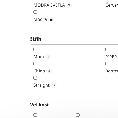
MODRÁ SVĚTLÁ
Červe
2
Modrá
29
Střih
Mom
PIPER
1
Chino
Bootc
3
Straight
14
Velikost