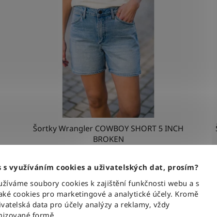
W29
W30
1
1
W35-L32
W35-L34
0
0
Šortky Wrangler COWBOY SHORT 5 INCH
BROKEN
 s využíváním cookies a uživatelských dat, prosím?
1 430 Kč
íváme soubory cookies k zajištění funkčnosti webu a s
ké cookies pro marketingové a analytické účely. Kromě
vatelská data pro účely analýzy a reklamy, vždy
DETAIL
izované formě.