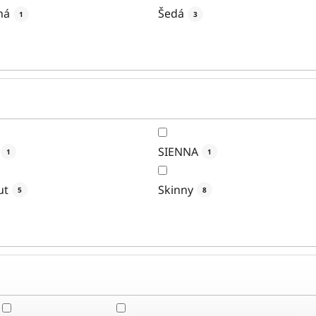
ná
Šedá
1
3
SIENNA
1
1
ut
Skinny
5
8