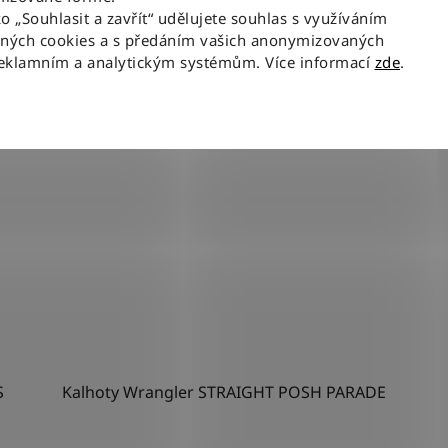
ko „Souhlasit a zavřít“ udělujete souhlas s využíváním
aných cookies a s předáním vašich anonymizovaných
W33-L34
W30
W34-L32
W31
W29-L34
W28
reklamním a analytickým systémům. Více informací
zde
.
S
Kalhoty Wrangler STRAIGHT POSH PARADE