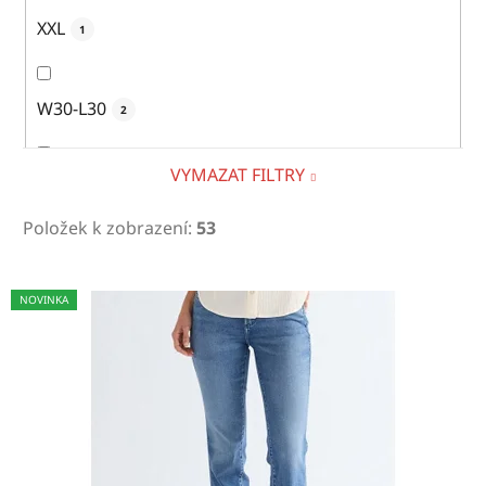
XXL
1
W30-L30
2
VYMAZAT FILTRY
W30-L32
11
Položek k zobrazení:
53
W30-L34
13
V
NOVINKA
ý
p
W31-L32
11
i
s
p
W31-L34
10
r