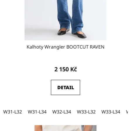
o
W32-L32
d
13
u
k
W32-L34
11
t
ů
Kalhoty Wrangler BOOTCUT RAVEN
W33-L30
3
2 150 Kč
W33-L32
10
DETAIL
W33-L34
10
W31-L32
W31-L34
W32-L34
W33-L32
W33-L34
W
W34-L30
1