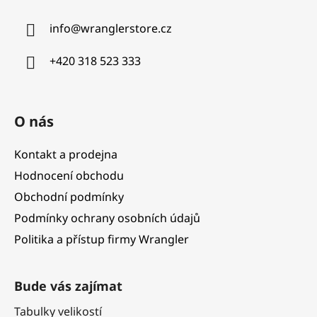
a
info
@
wranglerstore.cz
t
í
+420 318 523 333
O nás
Kontakt a prodejna
Hodnocení obchodu
Obchodní podmínky
Podmínky ochrany osobních údajů
Politika a přístup firmy Wrangler
Bude vás zajímat
Tabulky velikostí