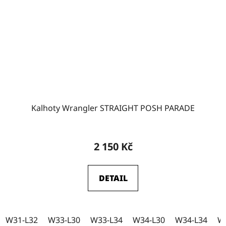
W31
2
W32
1
W35-L32
0
Kalhoty Wrangler STRAIGHT POSH PARADE
W35-L34
0
2 150 Kč
DETAIL
W31-L32
W33-L30
W33-L34
W34-L30
W34-L34
W