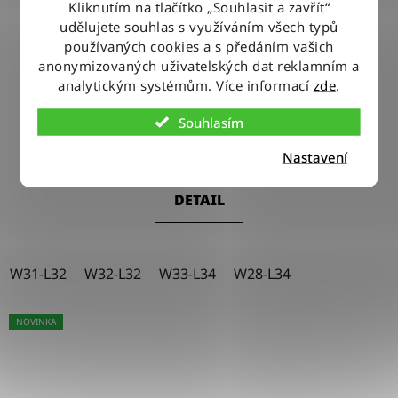
Kliknutím na tlačítko „Souhlasit a zavřít“
udělujete souhlas s využíváním všech typů
používaných cookies a s předáním vašich
anonymizovaných uživatelských dat reklamním a
Kalhoty Wrangler WALKER HOT IN HERE
analytickým systémům. Více informací
zde
.
Souhlasím
2 150 Kč
Nastavení
DETAIL
W31-L32
W32-L32
W33-L34
W28-L34
NOVINKA