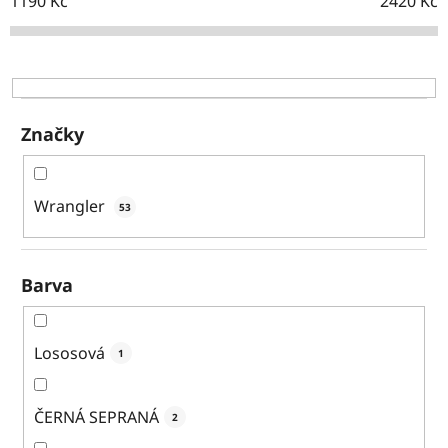
o
1190
Kč
2420
Kč
d
u
k
t
ů
Značky
Wrangler
53
Barva
Lososová
1
ČERNÁ SEPRANÁ
2