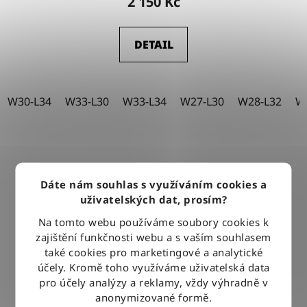
2 150 Kč
DETAIL
W30-L34
W33-L30
W33-L34
W27-L30
W28-L32
W
Dáte nám souhlas s využíváním cookies a
uživatelských dat, prosím?
Na tomto webu používáme soubory cookies k
zajištění funkčnosti webu a s vaším souhlasem
také cookies pro marketingové a analytické
účely. Kromě toho využíváme uživatelská data
pro účely analýzy a reklamy, vždy výhradně v
anonymizované formě.