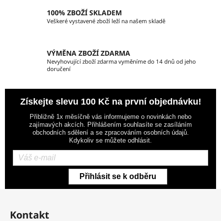
ý
100% ZBOŽÍ SKLADEM
p
Veškeré vystavené zboží leží na našem skladě
i
s
u
VÝMĚNA ZBOŽÍ ZDARMA
Nevyhovující zboží zdarma vyměníme do 14 dnů od jeho
doručení
Získejte slevu 100 Kč na první objednávku!
Přibližně 1x měsíčně vás informujeme o novinkách nebo
zajímavých akcích. Přihlášením souhlasíte se zasíláním
obchodních sdělení a se zpracováním osobních údajů.
Kdykoliv se můžete odhlásit.
Přihlásit se k odběru
Z
á
Kontakt
p