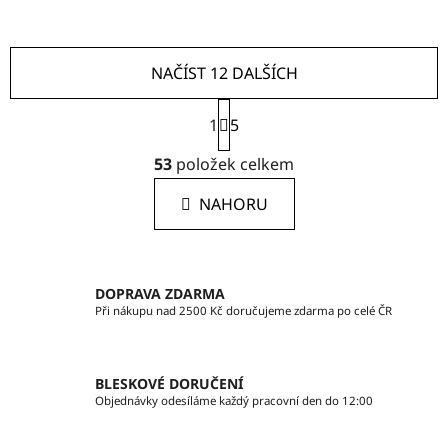
NAČÍST 12 DALŠÍCH
S
1
t
5
r
O
á
53
položek celkem
v
n
l
k
NAHORU
á
o
d
v
a
á
c
n
DOPRAVA ZDARMA
í
í
Při nákupu nad 2500 Kč doručujeme zdarma po celé ČR
p
r
v
BLESKOVÉ DORUČENÍ
k
Objednávky odesíláme každý pracovní den do 12:00
y
v