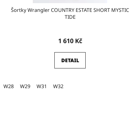
W29-L32
9
Šortky Wrangler COUNTRY ESTATE SHORT MYSTIC
TIDE
W29-L34
20
1 610 Kč
W31-L31
0
DETAIL
W28
1
W28
W29
W31
W32
W29
1
W30
1