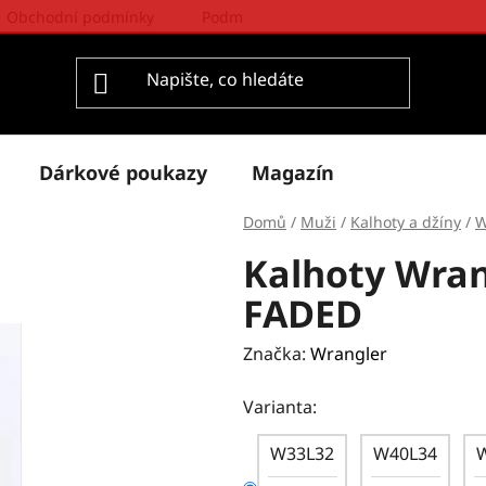
Obchodní podmínky
Podmínky ochrany osobních údajů
Dárkové poukazy
Magazín
Domů
/
Muži
/
Kalhoty a džíny
/
W
Kalhoty Wra
FADED
Značka:
Wrangler
Varianta:
W33L32
W40L34