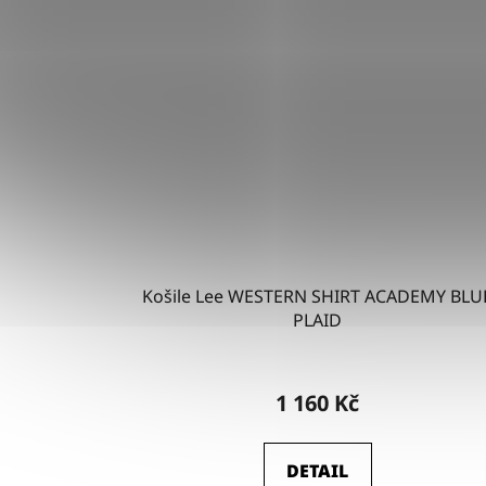
Košile Lee WESTERN SHIRT ACADEMY BLU
PLAID
1 160 Kč
DETAIL