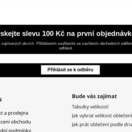
ískejte slevu 100 Kč na první objednávk
 zajímavých akcích. Přihlášením souhlasíte se zasíláním obchodních sděle
odhlásit.
Přihlásit se k odběru
Bude vás zajímat
s
Tabulky velikostí
t a prodejna
Jak vybrat velikost oblečení
cení obchodu
Jak prát oblečení podle dr
dní podmínky