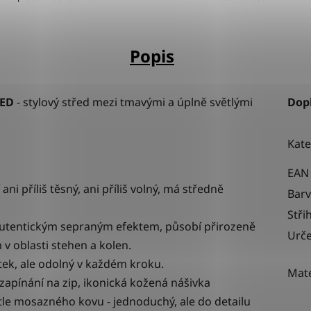
Popis
DED
-
stylový střed mezi tmavými a úplně světlými
Dop
Kate
EAN
 ani příliš těsný, ani příliš volný, má středně
Bar
Stři
utentickým sepraným efektem, působí přirozeně
Urče
 oblasti stehen a kolen.
ek, ale odolný v každém kroku.
Mate
 zapínání na zip, ikonická kožená nášivka
ětle mosazného kovu - jednoduchý, ale do detailu