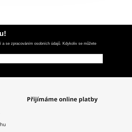
u!
ní a se zpracováním osobních údajů. Kdykoliv se můžete
Přijímáme online platby
uhu