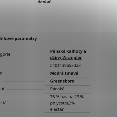
doručení
lňkové parametry
Pánské kalhoty a
gorie
džíny Wrangler
5401139653023
va
Modrá tmavá
h
Greensboro
ní
Pánské
75 % bavlna,23 %
riál
polyester,2%
elastan