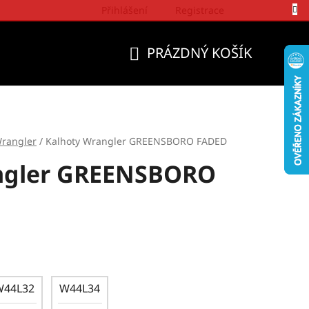
Přihlášení
Registrace
Politika a přístup firmy Wrangler
PRÁZDNÝ KOŠÍK
NÁKUPNÍ
KOŠÍK
rangler
/
Kalhoty Wrangler GREENSBORO FADED
ngler GREENSBORO
W44L32
W44L34