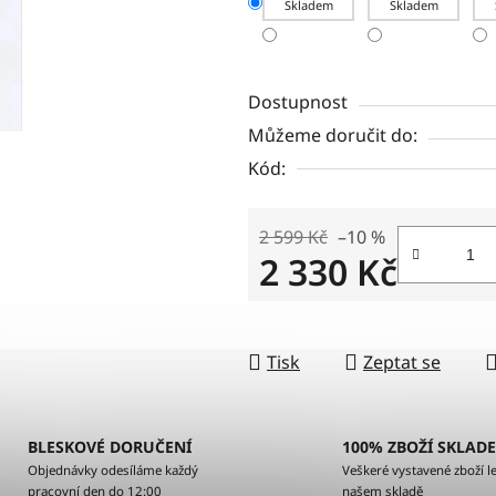
Skladem
Skladem
Dostupnost
Můžeme doručit do:
Kód:
2 599 Kč
–10 %
2 330 Kč
Měrná cena:
Tisk
Zeptat se
BLESKOVÉ DORUČENÍ
100% ZBOŽÍ SKLAD
Objednávky odesíláme každý
Veškeré vystavené zboží le
pracovní den do 12:00
našem skladě