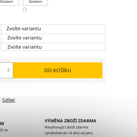
Skladem
Skladem
Zvolte variantu
Zvolte variantu
Zvolte variantu
DO KOŠÍKU
Sdílet
VÝMĚNA ZBOŽÍ ZDARMA
EM
Nevyhovující zboží zdarma
ží na
vyměníme do 14 dnů od jeho