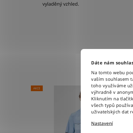
vyladěný vzhled.
Dáte nám souhlas
Na tomto webu použ
vaším souhlasem ta
toho využíváme uži
AKCE
výhradně v anonym
Kliknutím na tlačít
všech typů použív
uživatelských dat 
Nastavení