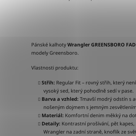
Pánské kalhoty
Wrangler GREENSBORO FA
modely Greensboro.
Vlastnosti produktu:
Střih:
Regular Fit
– rovný střih, který není
vysoký sed, který pohodlně sedí v pase.
Barva a vzhled:
Tmavší
modrý odstín s
a
nošeným dojmem s jemným zesvětlením v
Materiál:
K
omfortní denim měkký na dot
Detaily:
Kontrastní prošívání, pět kapes,
Wrangler na zadní straně, knoflík ze sv