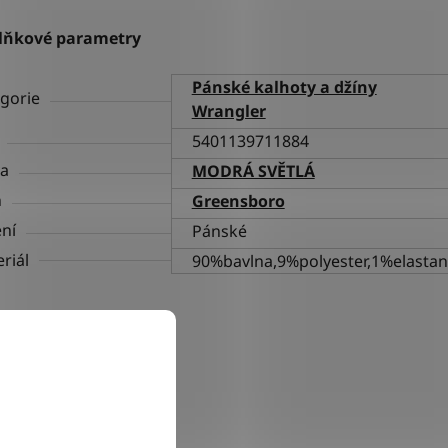
lňkové parametry
Pánské kalhoty a džíny
gorie
Wrangler
5401139711884
va
MODRÁ SVĚTLÁ
h
Greensboro
ní
Pánské
riál
90%bavlna,9%polyester,1%elastan