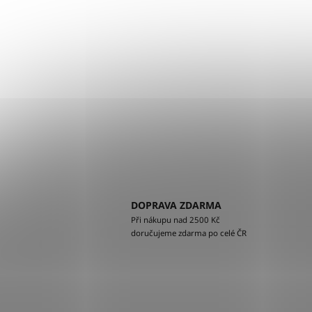
DOPRAVA ZDARMA
Při nákupu nad 2500 Kč
doručujeme zdarma po celé ČR