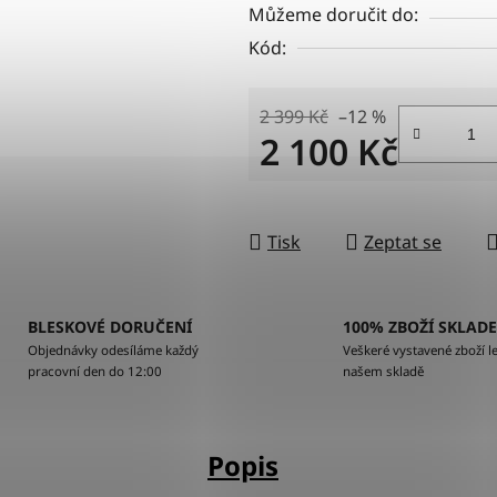
Můžeme doručit do:
Kód:
2 399 Kč
–12 %
2 100 Kč
Měrná cena:
Tisk
Zeptat se
BLESKOVÉ DORUČENÍ
100% ZBOŽÍ SKLAD
Objednávky odesíláme každý
Veškeré vystavené zboží le
pracovní den do 12:00
našem skladě
Popis