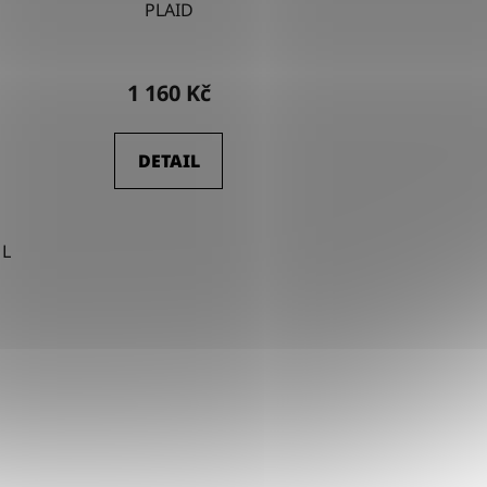
PLAID
1 160 Kč
DETAIL
L