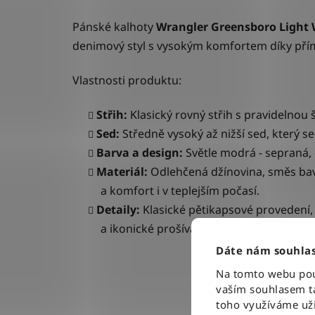
P
ánské kalhoty
Wrangler Greensboro
Light
denimový styl s vysokým komfortem díky přím
Vlastnosti produktu:
Střih:
Klasický rovný střih s pravidelnou
Sed:
Středně vysoký až nižší sed, který se
Barva a design:
Světle modrá - sepraná,
Materiál:
Odlehčená džínovina, směs bavl
a komfort i v teplejším počasí.
Detaily:
Klasické pětikapsové provedení,
a ikonické prošívání ve tvaru „W“ na za
Dáte nám souhlas
Na tomto webu použ
vaším souhlasem ta
toho využíváme uži