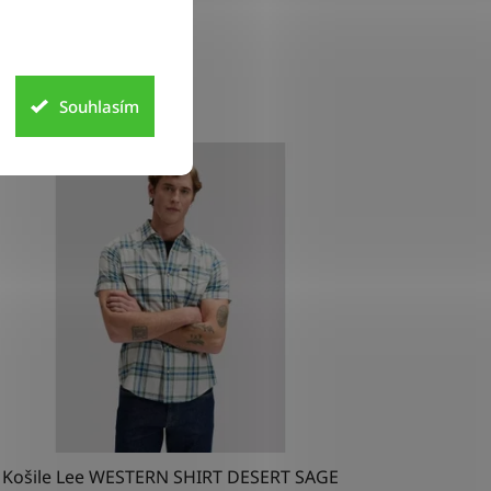
Souhlasím
INKA
Košile Lee WESTERN SHIRT DESERT SAGE