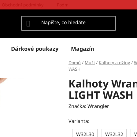
Obchodní podmínky
Podmínky ochrany osobních údajů
Dárkové poukazy
Magazín
Domů
/
Muži
/
Kalhoty a džíny
/
W
WASH
Kalhoty Wra
LIGHT WASH
Značka:
Wrangler
Varianta:
W32L30
W32L32