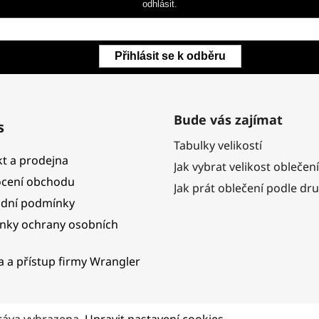
odhlásit.
Přihlásit se k odběru
Bude vás zajímat
s
Tabulky velikostí
t a prodejna
Jak vybrat velikost oblečení
cení obchodu
Jak prát oblečení podle dr
dní podmínky
nky ochrany osobních
ka a přístup firmy Wrangler
ráva vyhrazena.
Upravit nastavení cookies