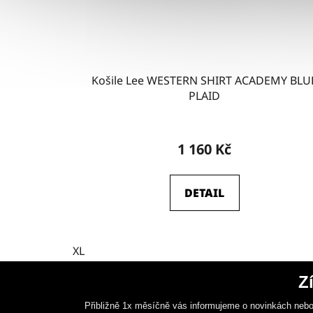
Košile Lee WESTERN SHIRT ACADEMY BLU
PLAID
1 160 Kč
DETAIL
XL
Z
Přibližně 1x měsíčně vás informujeme o novinkách nebo