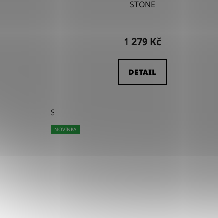
STONE
1 279 Kč
DETAIL
S
NOVINKA