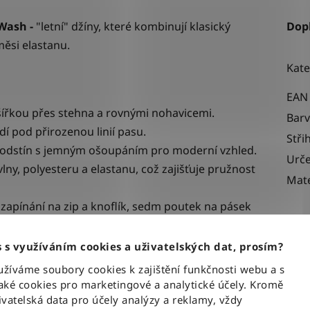
 Wash -
"letní" džíny, které kombinují klasický
Dop
ěsi elastanu.
Kate
EAN
 šířkou přes stehna a rovnými nohavicemi.
Bar
dí pod přirozenou linií pasu.
Stři
 odst
ín
s jemným ošoupáním pro moderní vzhled.
Urče
ny, polyesteru a elastanu, což zajišťuje pružnost
Mate
 zapínání na zip a knoflík, sedm poutek na pásek
dních kapsách s koženou nášivkou loga.
 s využíváním cookies a uživatelských dat, prosím?
íváme soubory cookies k zajištění funkčnosti webu a s
ké cookies pro marketingové a analytické účely. Kromě
vatelská data pro účely analýzy a reklamy, vždy