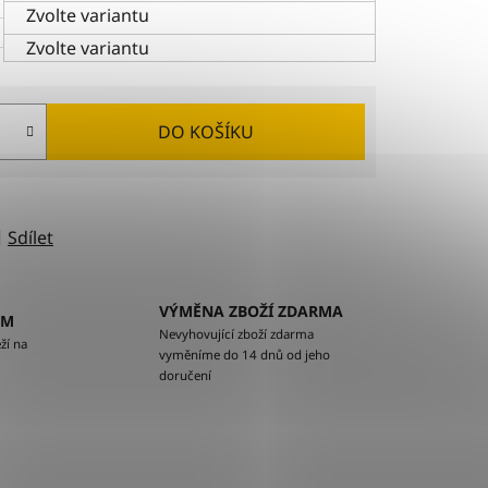
Zvolte variantu
Zvolte variantu
DO KOŠÍKU
Sdílet
VÝMĚNA ZBOŽÍ ZDARMA
EM
Nevyhovující zboží zdarma
ží na
vyměníme do 14 dnů od jeho
doručení