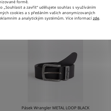
izované formě.
ko „Souhlasit a zavřít“ udělujete souhlas s využíváním
aných cookies a s předáním vašich anonymizovaných
Související produkty
reklamním a analytickým systémům. Více informací
zde
.
NOV
Pásek Wrangler METAL LOOP BLACK