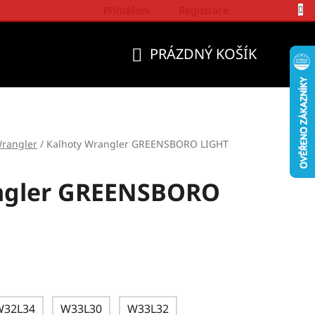
Přihlášení
Registrace
Politika a přístup firmy Wrangler
PRÁZDNÝ KOŠÍK
NÁKUPNÍ
KOŠÍK
rangler
/
Kalhoty Wrangler GREENSBORO LIGHT
ngler GREENSBORO
W32L34
W33L30
W33L32