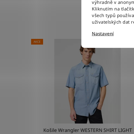
výhradně v anonym
Kliknutím na tlačít
všech typů použív
uživatelských dat 
Nastavení
AKCE
Košile Wrangler WESTERN SHIRT LIGHT