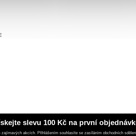
E
ískejte slevu 100 Kč na první objednávk
 zajímavých akcích. Přihlášením souhlasíte se zasíláním obchodních sděle