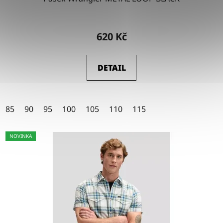
Průměrné
hodnocení
620 Kč
produktu
je
DETAIL
4,5
z
5
85
90
95
100
105
110
115
hvězdiček.
NOVINKA