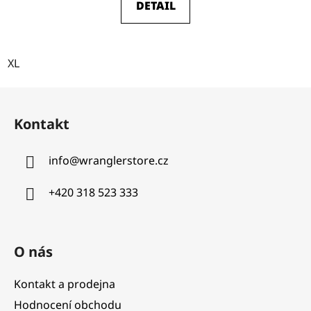
DETAIL
XL
Z
á
Kontakt
p
a
info
@
wranglerstore.cz
t
í
+420 318 523 333
O nás
Kontakt a prodejna
Hodnocení obchodu