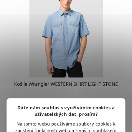
Košile Wrangler WESTERN SHIRT LIGHT STONE
1 279 Kč
Dáte nám souhlas s využíváním cookies a
uživatelských dat, prosím?
Na tomto webu používáme soubory cookies k
DETAIL
zajištění funkčnosti webu a s vaším souhlasem