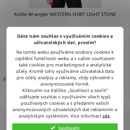
Košile Wrangler WESTERN SHIRT LIGHT STONE
1 279 Kč
Dáte nám souhlas s využíváním cookies a
uživatelských dat, prosím?
Na tomto webu používáme soubory cookies k
DETAIL
zajištění funkčnosti webu a s vaším souhlasem
také cookies pro marketingové a analytické
účely. Kromě toho využíváme uživatelská data
pro účely analýzy a reklamy, vždy výhradně v
S
anonymizované formě.
Kliknutím na tlačítko „Souhlasit a zavřít“
udělujete souhlas s využíváním všech typů
používaných cookies a s předáním vašich
anonymizovaných uživatelských dat reklamním a
analytickým systémům. Více informací
zde
.
Souhlasím