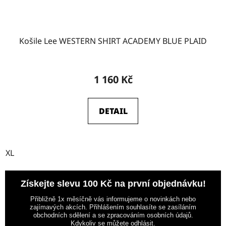
Košile Lee WESTERN SHIRT ACADEMY BLUE PLAID
1 160 Kč
DETAIL
XL
Získejte slevu 100 Kč na první objednávku!
Přibližně 1x měsíčně vás informujeme o novinkách nebo
zajímavých akcích. Přihlášením souhlasíte se zasíláním
obchodních sdělení a se zpracováním osobních údajů.
Kdykoliv se můžete odhlásit.