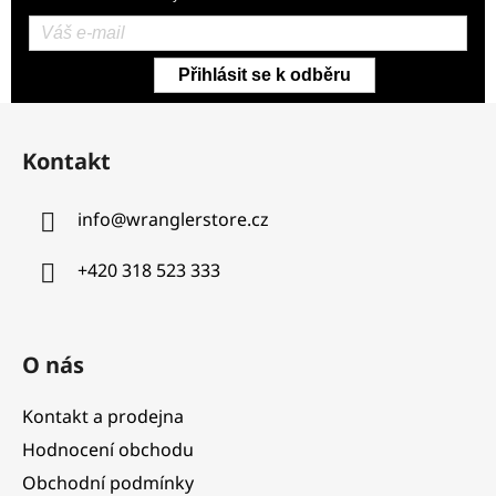
Přihlásit se k odběru
Z
á
Kontakt
p
a
info
@
wranglerstore.cz
t
í
+420 318 523 333
O nás
Kontakt a prodejna
Hodnocení obchodu
Obchodní podmínky