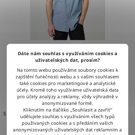
Košile Wrangler WESTERN SHIRT LIGHT STONE
Dáte nám souhlas s využíváním cookies a
uživatelských dat, prosím?
1 279 Kč
Na tomto webu používáme soubory cookies k
zajištění funkčnosti webu a s vaším souhlasem
také cookies pro marketingové a analytické
DETAIL
účely. Kromě toho využíváme uživatelská data
pro účely analýzy a reklamy, vždy výhradně v
anonymizované formě.
Kliknutím na tlačítko „Souhlasit a zavřít“
S
udělujete souhlas s využíváním všech typů
používaných cookies a s předáním vašich
anonymizovaných uživatelských dat reklamním a