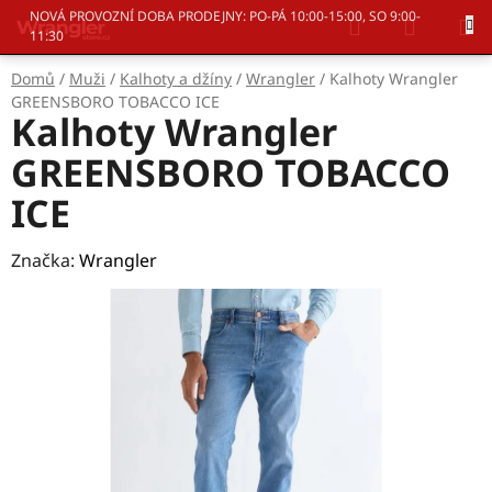
Přejít
Hledat
NÁKUP
NOVÁ PROVOZNÍ DOBA PRODEJNY: PO-PÁ 10:00-15:00, SO 9:00-
na
11:30
KOŠÍK
obsah
Domů
/
Muži
/
Kalhoty a džíny
/
Wrangler
/
Kalhoty Wrangler
GREENSBORO TOBACCO ICE
Kalhoty Wrangler
GREENSBORO TOBACCO
ICE
Značka:
Wrangler