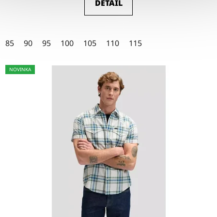
DETAIL
4,5
z
5
85
90
95
100
105
110
115
hvězdiček.
NOVINKA