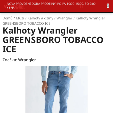
Přejít
Hledat
NÁKUP
NOVÁ PROVOZNÍ DOBA PRODEJNY: PO-PÁ 10:00-15:00, SO 9:00-
na
11:30
KOŠÍK
obsah
Domů
/
Muži
/
Kalhoty a džíny
/
Wrangler
/
Kalhoty Wrangler
GREENSBORO TOBACCO ICE
Kalhoty Wrangler
GREENSBORO TOBACCO
ICE
Značka:
Wrangler