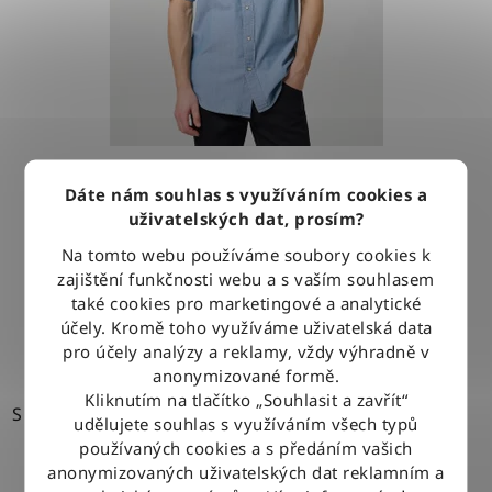
Košile Wrangler WESTERN SHIRT LIGHT STONE
Dáte nám souhlas s využíváním cookies a
uživatelských dat, prosím?
1 279 Kč
Na tomto webu používáme soubory cookies k
zajištění funkčnosti webu a s vaším souhlasem
také cookies pro marketingové a analytické
DETAIL
účely. Kromě toho využíváme uživatelská data
pro účely analýzy a reklamy, vždy výhradně v
anonymizované formě.
Kliknutím na tlačítko „Souhlasit a zavřít“
S
udělujete souhlas s využíváním všech typů
používaných cookies a s předáním vašich
anonymizovaných uživatelských dat reklamním a