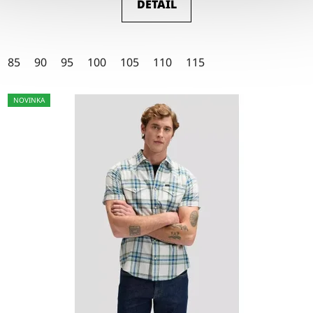
DETAIL
4,5
z
5
85
90
95
100
105
110
115
hvězdiček.
NOVINKA