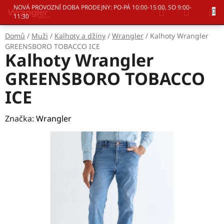
Přejít
Hledat
NÁKUP
NOVÁ PROVOZNÍ DOBA PRODEJNY: PO-PÁ 10:00-15:00, SO 9:00-
na
11:30
KOŠÍK
obsah
Domů
/
Muži
/
Kalhoty a džíny
/
Wrangler
/
Kalhoty Wrangler
GREENSBORO TOBACCO ICE
Kalhoty Wrangler
GREENSBORO TOBACCO
ICE
Značka:
Wrangler