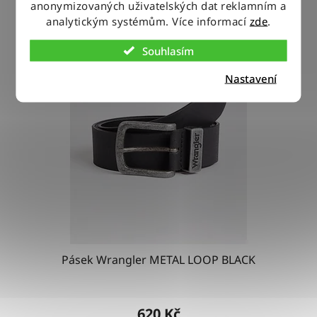
anonymizovaných uživatelských dat reklamním a
analytickým systémům. Více informací
zde
.
Souhlasím
Nastavení
Pásek Wrangler METAL LOOP BLACK
Průměrné
hodnocení
620 Kč