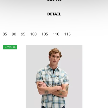
produktu
je
DETAIL
4,5
z
5
85
90
95
100
105
110
115
hvězdiček.
NOVINKA