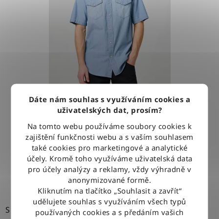
Dáte nám souhlas s využíváním cookies a
Košile Wrangler WESTERN SHIRT LIGHT STONE
uživatelských dat, prosím?
Na tomto webu používáme soubory cookies k
zajištění funkčnosti webu a s vaším souhlasem
1 279 Kč
také cookies pro marketingové a analytické
účely. Kromě toho využíváme uživatelská data
DETAIL
pro účely analýzy a reklamy, vždy výhradně v
anonymizované formě.
Kliknutím na tlačítko „Souhlasit a zavřít“
udělujete souhlas s využíváním všech typů
S
používaných cookies a s předáním vašich