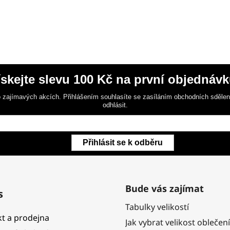
ískejte slevu 100 Kč na první objednávk
 zajímavých akcích. Přihlášením souhlasíte se zasíláním obchodních sděle
odhlásit.
Přihlásit se k odběru
Bude vás zajímat
s
Tabulky velikostí
t a prodejna
Jak vybrat velikost oblečení