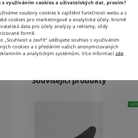
 s využíváním cookies a uživatelských dat, prosím?
 s jemným šisováním a charakteristickým
Mate
íváme soubory cookies k zajištění funkčnosti webu a s
rá dává džínům autentický vzhled.
ké cookies pro marketingové a analytické účely. Kromě
ání na zip a ikonická kožená nášivka Wrangler na
vatelská data pro účely analýzy a reklamy, vždy
izované formě.
ko „Souhlasit a zavřít“ udělujete souhlas s využíváním
aných cookies a s předáním vašich anonymizovaných
reklamním a analytickým systémům. Více informací
zde
.
Související produkty
NOV