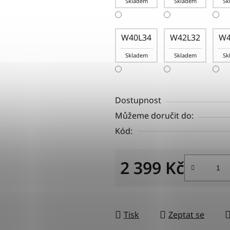
Skladem
Skladem
Sk
W40L34
W42L32
W4
Skladem
Skladem
Sk
Dostupnost
Můžeme doručit do:
Kód:
2 399 Kč
Měrná cena:
Tisk
Zeptat se