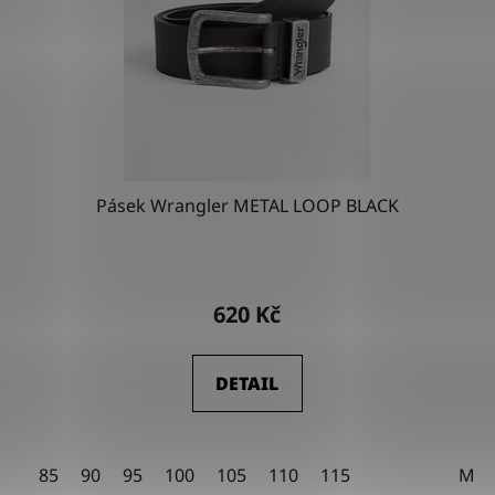
Pásek Wrangler METAL LOOP BLACK
Průměrné
hodnocení
620 Kč
produktu
je
DETAIL
4,5
z
5
85
90
95
100
105
110
115
M
hvězdiček.