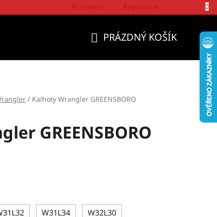
Přihlášení
Registrace
Politika a přístup firmy Wrangler
PRÁZDNÝ KOŠÍK
NÁKUPNÍ
KOŠÍK
rangler
/
Kalhoty Wrangler GREENSBORO
ngler GREENSBORO
W31L32
W31L34
W32L30