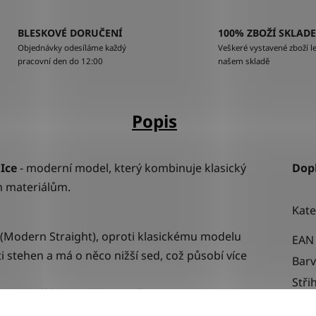
BLESKOVÉ DORUČENÍ
100% ZBOŽÍ SKLAD
Objednávky odesíláme každý
Veškeré vystavené zboží le
pracovní den do 12:00
našem skladě
Popis
Ice
-
moderní model, který kombinuje klasický
Dop
m materiálům.
Kate
 (Modern Straight), oproti klasickému modelu
EAN
i stehen a má o něco nižší sed, což působí více
Bar
Stři
tanu zajišťuje vysokou pružnost a tvarovou
Urče