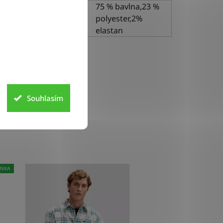
75 % bavlna,23 %
riál
polyester,2%
elastan
Souhlasím
INKA