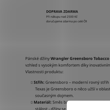
DOPRAVA ZDARMA
Při nákupu nad 2500 Kč
doručujeme zdarma po celé ČR
Pánské džíny
Wrangler Greensboro
Tobacco 
vzhled s vysokým komfortem díky inovativní
Vlastnosti produktu:
Střih:
Greensboro
– moderní rovný střih
Texas je Greensboro o něco užší v oblast
současným dojmem.
Materiál:
Směs bavlny, polyesteru a elas
stálost - džíny se nevytahují v kolenou.