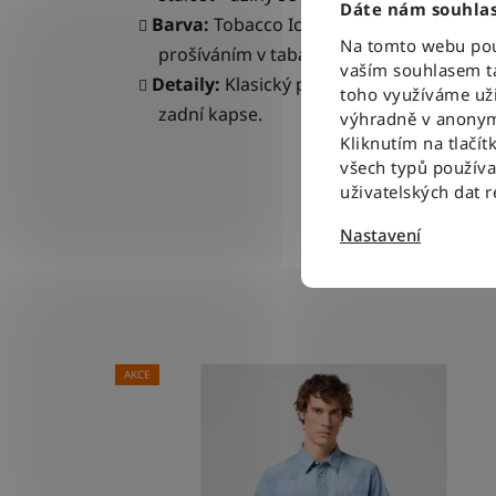
Dáte nám souhlas
Barva:
Tobacco Ice – světle modrý denim
Na tomto webu použ
prošíváním v tabákově hnědé barvě, kte
vaším souhlasem ta
Detaily:
Klasický pětikapsový styl, zapín
toho využíváme uži
zadní kapse.
výhradně v anonym
Kliknutím na tlačít
všech typů použív
uživatelských dat 
Nastavení
AKCE