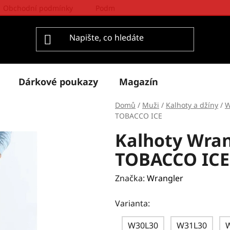
Obchodní podmínky
Podmínky ochrany osobních údajů
Dárkové poukazy
Magazín
Domů
/
Muži
/
Kalhoty a džíny
/
W
TOBACCO ICE
Kalhoty Wra
TOBACCO ICE
Značka:
Wrangler
Varianta:
W30L30
W31L30