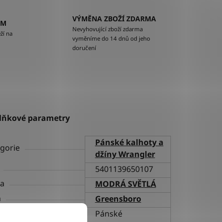
VÝMĚNA ZBOŽÍ ZDARMA
EM
Nevyhovující zboží zdarma
ží na
vyměníme do 14 dnů od jeho
doručení
lňkové parametry
Pánské kalhoty a
gorie
džíny Wrangler
5401139650107
va
MODRÁ SVĚTLÁ
h
Greensboro
ní
Pánské