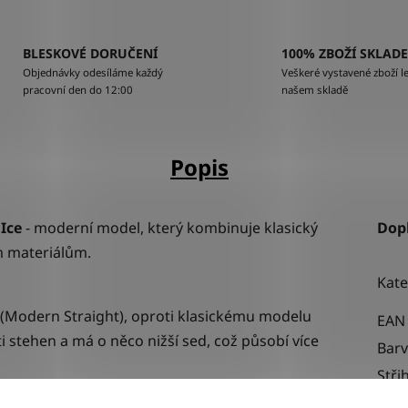
BLESKOVÉ DORUČENÍ
100% ZBOŽÍ SKLAD
Objednávky odesíláme každý
Veškeré vystavené zboží le
pracovní den do 12:00
našem skladě
Popis
Ice
-
moderní model, který kombinuje klasický
Dop
m materiálům.
Kate
 (Modern Straight), oproti klasickému modelu
EAN
i stehen a má o něco nižší sed, což působí více
Bar
Stři
tanu zajišťuje vysokou pružnost a tvarovou
Urče