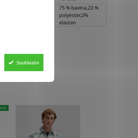
75 % bavlna,23 %
riál
polyester,2%
elastan
Souhlasím
INKA