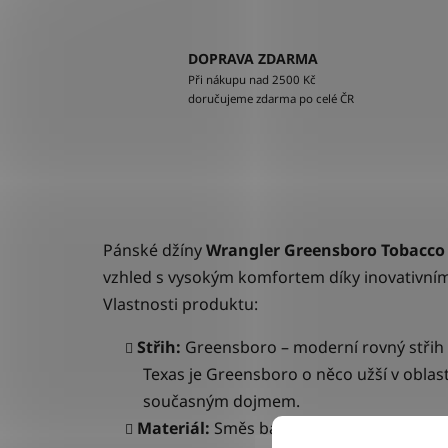
DOPRAVA ZDARMA
Při nákupu nad 2500 Kč
doručujeme zdarma po celé ČR
Pánské džíny
Wrangler Greensboro
Tobacco 
vzhled s vysokým komfortem díky inovativní
Vlastnosti produktu:
Střih:
Greensboro
– moderní rovný střih
Texas je Greensboro o něco užší v oblast
současným dojmem.
Materiál:
Směs bavlny, polyesteru a elas