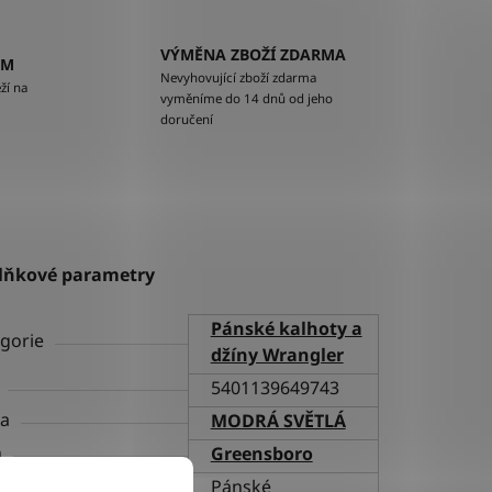
VÝMĚNA ZBOŽÍ ZDARMA
EM
Nevyhovující zboží zdarma
ží na
vyměníme do 14 dnů od jeho
doručení
lňkové parametry
Pánské kalhoty a
gorie
džíny Wrangler
5401139649743
va
MODRÁ SVĚTLÁ
h
Greensboro
ní
Pánské