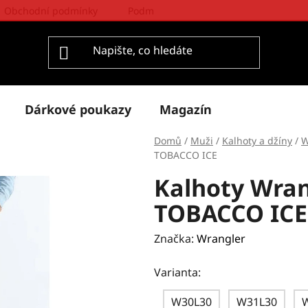
Obchodní podmínky
Podmínky ochrany osobních údajů
Dárkové poukazy
Magazín
Domů
/
Muži
/
Kalhoty a džíny
/
W
TOBACCO ICE
Kalhoty Wra
TOBACCO ICE
Značka:
Wrangler
Varianta:
W30L30
W31L30