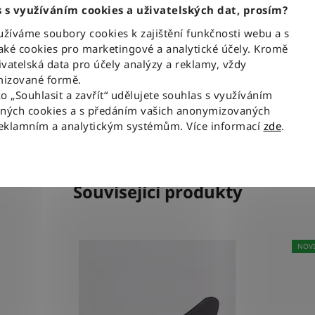
 s využíváním cookies a uživatelských dat, prosím?
 s jemným šisováním a charakteristickým
íváme soubory cookies k zajištění funkčnosti webu a s
Mate
rá dává džínům autentický vzhled.
ké cookies pro marketingové a analytické účely. Kromě
ání na zip a ikonická kožená nášivka Wrangler na
vatelská data pro účely analýzy a reklamy, vždy
izované formě.
ko „Souhlasit a zavřít“ udělujete souhlas s využíváním
aných cookies a s předáním vašich anonymizovaných
reklamním a analytickým systémům. Více informací
zde
.
Související produkty
NOV