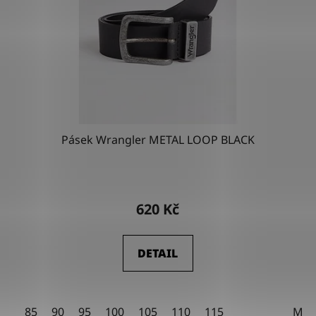
Pásek Wrangler METAL LOOP BLACK
Průměrné
hodnocení
620 Kč
produktu
je
DETAIL
4,5
z
5
85
90
95
100
105
110
115
M