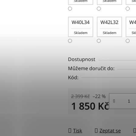
Skladem
Skladem
Sk
W40L34
W42L32
W4
Skladem
Skladem
Sk
Dostupnost
Můžeme doručit do:
Kód:
2 399 Kč
–22 %
1 850 Kč
Měrná cena:
Tisk
Zeptat se