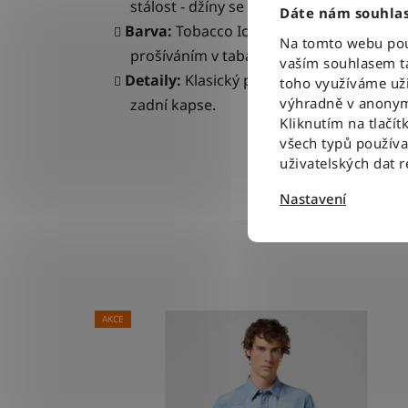
stálost - džíny se nevytahují v kolenou.
Dáte nám souhlas
Barva:
Tobacco Ice – světle modrý denim
Na tomto webu použ
prošíváním v tabákově hnědé barvě, kte
vaším souhlasem ta
Detaily:
Klasický pětikapsový styl, zapín
toho využíváme uži
výhradně v anonym
zadní kapse.
Kliknutím na tlačít
všech typů použív
uživatelských dat 
Nastavení
AKCE