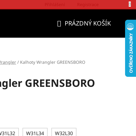
Přihlášení
Registrace
Politika a přístup firmy Wrangler
PRÁZDNÝ KOŠÍK
NÁKUPNÍ
KOŠÍK
rangler
/
Kalhoty Wrangler GREENSBORO
ngler GREENSBORO
W31L32
W31L34
W32L30