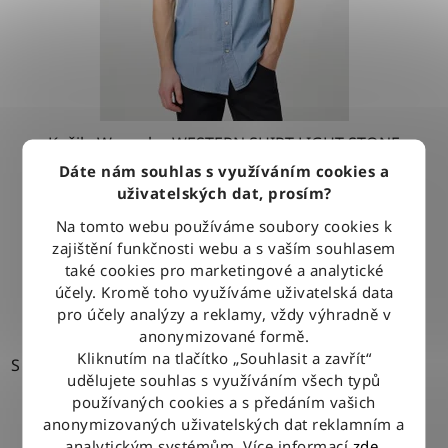
Košile Wrangler WESTERN SHIRT LIGHT STONE
Dáte nám souhlas s využíváním cookies a
uživatelských dat, prosím?
1 279 Kč
Na tomto webu používáme soubory cookies k
zajištění funkčnosti webu a s vaším souhlasem
také cookies pro marketingové a analytické
DETAIL
účely. Kromě toho využíváme uživatelská data
pro účely analýzy a reklamy, vždy výhradně v
anonymizované formě.
Kliknutím na tlačítko „Souhlasit a zavřít“
S
udělujete souhlas s využíváním všech typů
používaných cookies a s předáním vašich
anonymizovaných uživatelských dat reklamním a
analytickým systémům. Více informací
zde
.