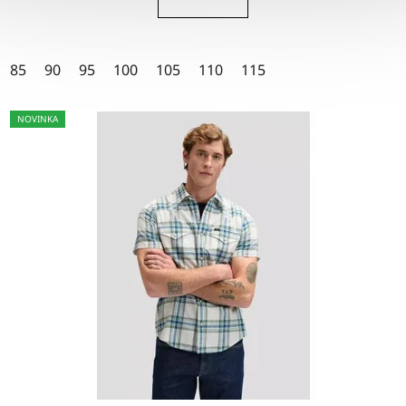
4,5
z
5
85
90
95
100
105
110
115
hvězdiček.
NOVINKA