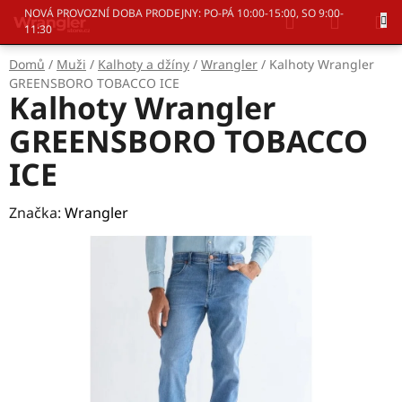
Přejít
Hledat
NÁKUP
NOVÁ PROVOZNÍ DOBA PRODEJNY: PO-PÁ 10:00-15:00, SO 9:00-
na
11:30
KOŠÍK
obsah
Domů
/
Muži
/
Kalhoty a džíny
/
Wrangler
/
Kalhoty Wrangler
GREENSBORO TOBACCO ICE
Kalhoty Wrangler
GREENSBORO TOBACCO
ICE
Značka:
Wrangler