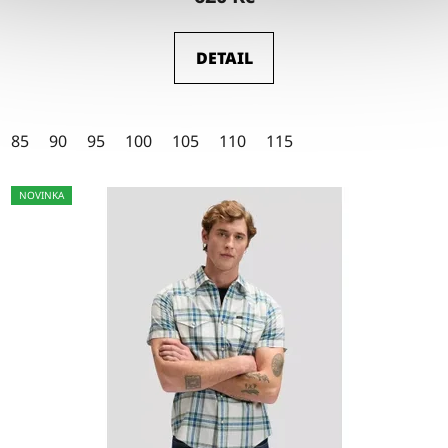
produktu
je
DETAIL
4,5
z
5
85
90
95
100
105
110
115
hvězdiček.
NOVINKA