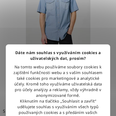
Dáte nám souhlas s využíváním cookies a
Košile Wrangler WESTERN SHIRT LIGHT STONE
uživatelských dat, prosím?
Na tomto webu používáme soubory cookies k
zajištění funkčnosti webu a s vaším souhlasem
1 279 Kč
také cookies pro marketingové a analytické
účely. Kromě toho využíváme uživatelská data
DETAIL
pro účely analýzy a reklamy, vždy výhradně v
anonymizované formě.
Kliknutím na tlačítko „Souhlasit a zavřít“
udělujete souhlas s využíváním všech typů
S
používaných cookies a s předáním vašich