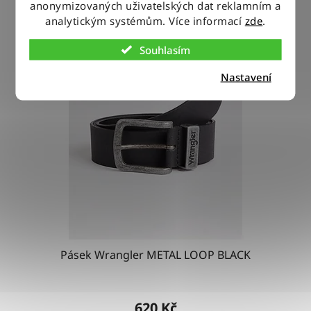
anonymizovaných uživatelských dat reklamním a
analytickým systémům. Více informací
zde
.
Souhlasím
Nastavení
Pásek Wrangler METAL LOOP BLACK
Průměrné
hodnocení
620 Kč