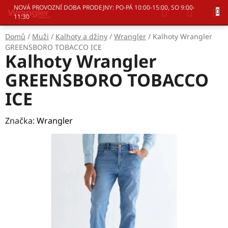
Přejít
Hledat
NÁKUP
NOVÁ PROVOZNÍ DOBA PRODEJNY: PO-PÁ 10:00-15:00, SO 9:00-
na
11:30
KOŠÍK
obsah
Domů
/
Muži
/
Kalhoty a džíny
/
Wrangler
/
Kalhoty Wrangler
GREENSBORO TOBACCO ICE
Kalhoty Wrangler
GREENSBORO TOBACCO
ICE
Značka:
Wrangler