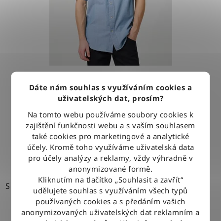
Košile Wrangler WESTERN SHIRT LIGHT STONE
Dáte nám souhlas s využíváním cookies a
uživatelských dat, prosím?
1 279 Kč
Na tomto webu používáme soubory cookies k
zajištění funkčnosti webu a s vaším souhlasem
také cookies pro marketingové a analytické
DETAIL
účely. Kromě toho využíváme uživatelská data
pro účely analýzy a reklamy, vždy výhradně v
anonymizované formě.
Kliknutím na tlačítko „Souhlasit a zavřít“
S
udělujete souhlas s využíváním všech typů
používaných cookies a s předáním vašich
anonymizovaných uživatelských dat reklamním a