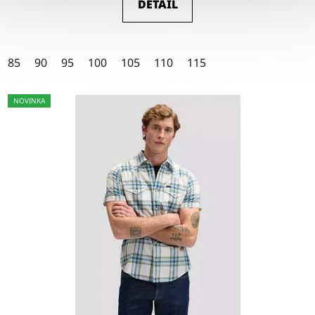
DETAIL
4,5
z
5
85
90
95
100
105
110
115
hvězdiček.
NOVINKA