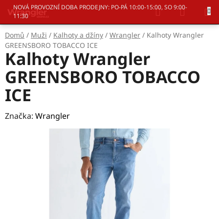
Přejít
Hledat
NÁKUP
NOVÁ PROVOZNÍ DOBA PRODEJNY: PO-PÁ 10:00-15:00, SO 9:00-
na
11:30
KOŠÍK
obsah
Domů
/
Muži
/
Kalhoty a džíny
/
Wrangler
/
Kalhoty Wrangler
GREENSBORO TOBACCO ICE
Kalhoty Wrangler
GREENSBORO TOBACCO
ICE
Značka:
Wrangler