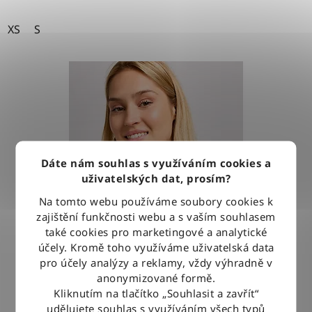
XS
S
Dáte nám souhlas s využíváním cookies a
uživatelských dat, prosím?
Na tomto webu používáme soubory cookies k
zajištění funkčnosti webu a s vaším souhlasem
také cookies pro marketingové a analytické
účely. Kromě toho využíváme uživatelská data
pro účely analýzy a reklamy, vždy výhradně v
anonymizované formě.
Kliknutím na tlačítko „Souhlasit a zavřít“
Tričko Lee HENLEY SEAFOAM
udělujete souhlas s využíváním všech typů