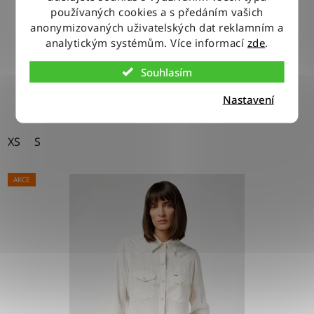
používaných cookies a s předáním vašich
anonymizovaných uživatelských dat reklamním a
800 Kč
analytickým systémům. Více informací
zde
.
Souhlasím
DETAIL
Nastavení
XS
S
AKCE