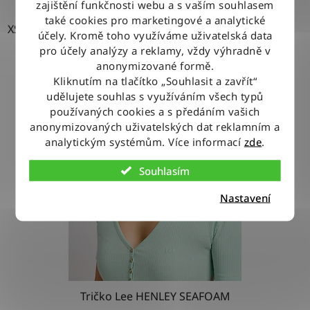
zajištění funkčnosti webu a s vaším souhlasem
také cookies pro marketingové a analytické
XS
S
L
účely. Kromě toho využíváme uživatelská data
pro účely analýzy a reklamy, vždy výhradně v
anonymizované formě.
Kliknutím na tlačítko „Souhlasit a zavřít“
udělujete souhlas s využíváním všech typů
používaných cookies a s předáním vašich
anonymizovaných uživatelských dat reklamním a
analytickým systémům. Více informací
zde
.
Souhlasím
Nastavení
Tričko Lee HENLEY SEAFOAM