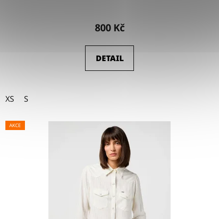
800 Kč
DETAIL
XS
S
AKCE