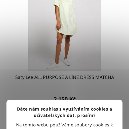
Šaty Lee ALL PURPOSE A LINE DRESS MATCHA
2 150 Kč
Dáte nám souhlas s využíváním cookies a
uživatelských dat, prosím?
DETAIL
Na tomto webu používáme soubory cookies k