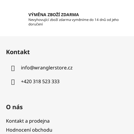
v
ý
p
VÝMĚNA ZBOŽÍ ZDARMA
i
Nevyhovující zboží zdarma vyměníme do 14 dnů od jeho
doručení
s
u
Z
á
Kontakt
p
a
info
@
wranglerstore.cz
t
í
+420 318 523 333
O nás
Kontakt a prodejna
Hodnocení obchodu