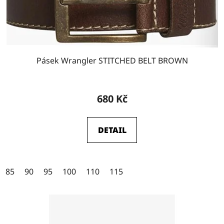
u
k
t
ů
Pásek Wrangler STITCHED BELT BROWN
680 Kč
DETAIL
85
90
95
100
110
115