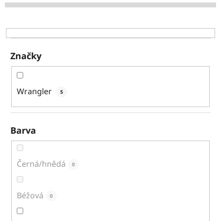
d
u
k
t
ů
Značky
Wrangler
5
Barva
Černá/hnědá
0
Béžová
0