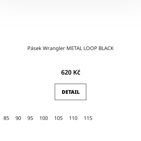
Pásek Wrangler METAL LOOP BLACK
Průměrné
hodnocení
620 Kč
produktu
je
DETAIL
4,5
z
5
85
90
95
100
105
110
115
hvězdiček.