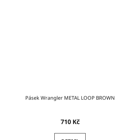
Pásek Wrangler METAL LOOP BROWN
Průměrné
hodnocení
710 Kč
produktu
je