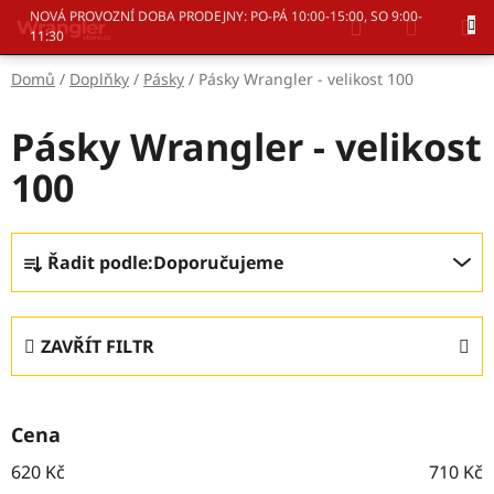
Přejít
Hledat
NÁKUP
NOVÁ PROVOZNÍ DOBA PRODEJNY: PO-PÁ 10:00-15:00, SO 9:00-
na
11:30
KOŠÍK
obsah
Domů
/
Doplňky
/
Pásky
/
Pásky Wrangler - velikost 100
Pásky Wrangler - velikost
100
Ř
Řadit podle:
Doporučujeme
a
z
e
ZAVŘÍT FILTR
n
í
p
Cena
r
o
620
Kč
710
Kč