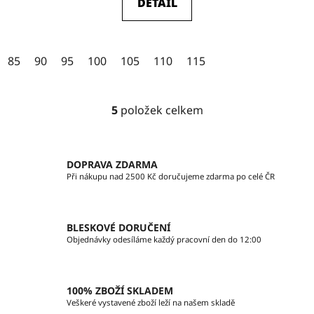
DETAIL
5,0
z
5
85
90
95
100
105
110
115
hvězdiček.
5
položek celkem
O
v
l
á
DOPRAVA ZDARMA
d
Při nákupu nad 2500 Kč doručujeme zdarma po celé ČR
a
c
í
BLESKOVÉ DORUČENÍ
p
Objednávky odesíláme každý pracovní den do 12:00
r
v
k
100% ZBOŽÍ SKLADEM
y
Veškeré vystavené zboží leží na našem skladě