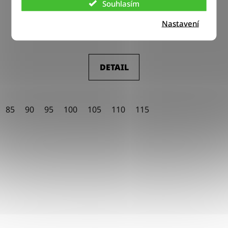
Souhlasím
Nastavení
570 Kč
od
DETAIL
85
90
95
100
105
110
115