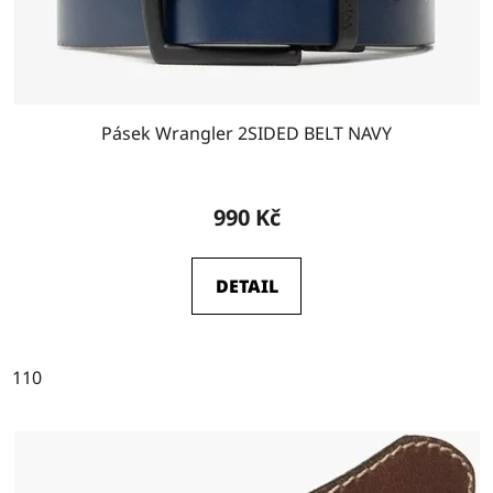
u
k
t
ů
Pásek Wrangler 2SIDED BELT NAVY
990 Kč
DETAIL
110