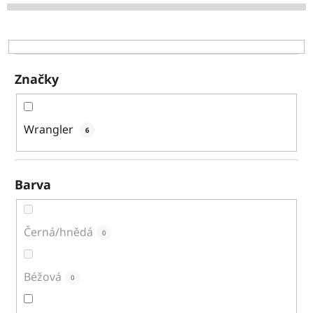
d
u
k
t
ů
Značky
Wrangler
6
Barva
Černá/hnědá
0
Béžová
0