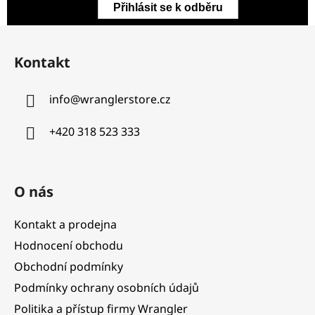
Přihlásit se k odběru
Z
á
Kontakt
p
a
info
@
wranglerstore.cz
t
í
+420 318 523 333
O nás
Kontakt a prodejna
Hodnocení obchodu
Obchodní podmínky
Podmínky ochrany osobních údajů
Politika a přístup firmy Wrangler