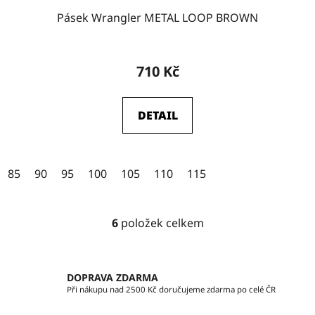
Pásek Wrangler METAL LOOP BROWN
Průměrné
hodnocení
710 Kč
produktu
je
DETAIL
5,0
z
5
85
90
95
100
105
110
115
hvězdiček.
6
položek celkem
O
v
l
á
DOPRAVA ZDARMA
d
Při nákupu nad 2500 Kč doručujeme zdarma po celé ČR
a