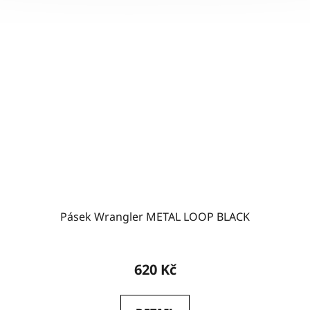
Pásek Wrangler METAL LOOP BLACK
Průměrné
hodnocení
620 Kč
produktu
je