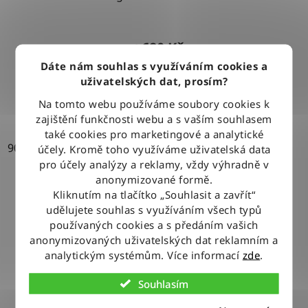
680 Kč
od
Dáte nám souhlas s využíváním cookies a
uživatelských dat, prosím?
DETAIL
Na tomto webu používáme soubory cookies k
zajištění funkčnosti webu a s vaším souhlasem
také cookies pro marketingové a analytické
90
95
100
105
110
115
účely. Kromě toho využíváme uživatelská data
pro účely analýzy a reklamy, vždy výhradně v
anonymizované formě.
Kliknutím na tlačítko „Souhlasit a zavřít“
udělujete souhlas s využíváním všech typů
používaných cookies a s předáním vašich
anonymizovaných uživatelských dat reklamním a
analytickým systémům. Více informací
zde
.
Souhlasím