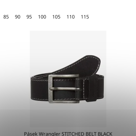
85
90
95
100
105
110
115
Pásek Wrangler STITCHED BELT BLACK