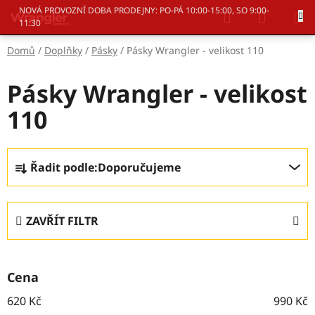
Přejít
Hledat
NÁKUP
NOVÁ PROVOZNÍ DOBA PRODEJNY: PO-PÁ 10:00-15:00, SO 9:00-
na
11:30
KOŠÍK
obsah
Domů
/
Doplňky
/
Pásky
/
Pásky Wrangler - velikost 110
Pásky Wrangler - velikost
110
Ř
Řadit podle:
Doporučujeme
a
z
e
ZAVŘÍT FILTR
n
í
p
Cena
r
o
620
Kč
990
Kč