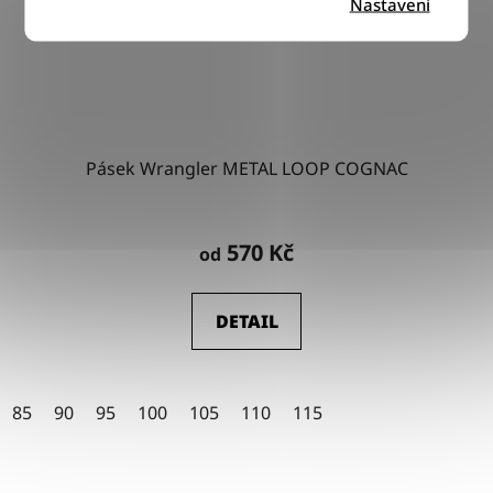
Nastavení
Pásek Wrangler METAL LOOP COGNAC
570 Kč
od
DETAIL
85
90
95
100
105
110
115