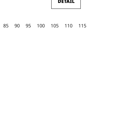
DETAIL
4,5
z
5
85
90
95
100
105
110
115
hvězdiček.