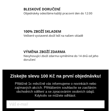
c
í
BLESKOVÉ DORUČENÍ
p
Objednávky odesíláme každý pracovní den do 12:00
r
v
k
100% ZBOŽÍ SKLADEM
y
Veškeré vystavené zboží leží na našem skladě
v
ý
p
VÝMĚNA ZBOŽÍ ZDARMA
i
Nevyhovující zboží zdarma vyměníme do 14 dnů od jeho
doručení
s
u
Získejte slevu 100 Kč na první objednávku!
Přibližně 1x měsíčně vás informujeme o novinkách nebo
zajímavých akcích. Přihlášením souhlasíte se zasíláním
obchodních sdělení a se zpracováním osobních údajů.
Kdykoliv se můžete odhlásit.