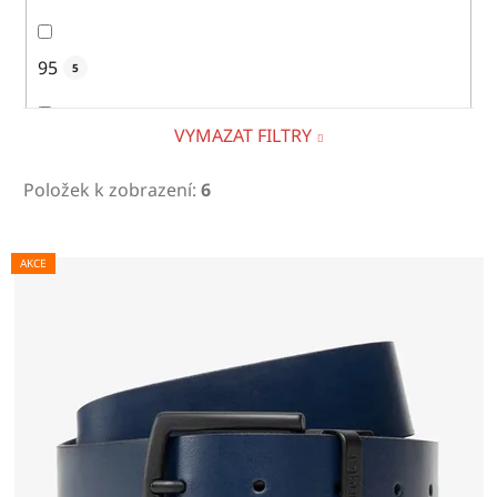
95
5
VYMAZAT FILTRY
100
5
Položek k zobrazení:
6
105
6
V
AKCE
ý
p
110
6
i
s
p
115
5
r
o
d