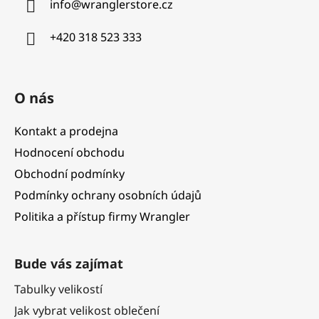
info
@
wranglerstore.cz
t
í
+420 318 523 333
O nás
Kontakt a prodejna
Hodnocení obchodu
Obchodní podmínky
Podmínky ochrany osobních údajů
Politika a přístup firmy Wrangler
Bude vás zajímat
Tabulky velikostí
Jak vybrat velikost oblečení