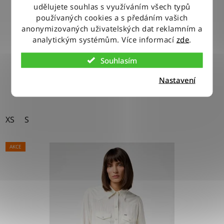
udělujete souhlas s využíváním všech typů
Tričko Lee HENLEY SEAFOAM
používaných cookies a s předáním vašich
anonymizovaných uživatelských dat reklamním a
analytickým systémům. Více informací
zde
.
800 Kč
Souhlasím
DETAIL
Nastavení
XS
S
AKCE