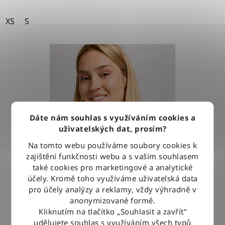
XS
S
Dáte nám souhlas s využíváním cookies a
uživatelských dat, prosím?
Na tomto webu používáme soubory cookies k
zajištění funkčnosti webu a s vaším souhlasem
také cookies pro marketingové a analytické
účely. Kromě toho využíváme uživatelská data
pro účely analýzy a reklamy, vždy výhradně v
anonymizované formě.
Kliknutím na tlačítko „Souhlasit a zavřít“
Tričko Lee HENLEY SEAFOAM
udělujete souhlas s využíváním všech typů