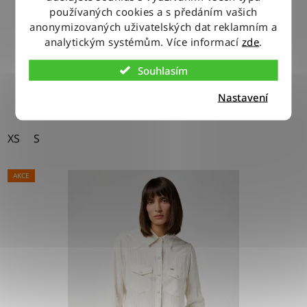
používaných cookies a s předáním vašich
anonymizovaných uživatelských dat reklamním a
800 Kč
analytickým systémům. Více informací
zde
.
Souhlasím
DETAIL
Nastavení
XS
S
AKCE