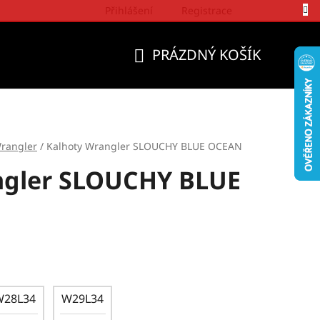
Přihlášení
Registrace
Politika a přístup firmy Wrangler
PRÁZDNÝ KOŠÍK
NÁKUPNÍ
KOŠÍK
rangler
/
Kalhoty Wrangler SLOUCHY BLUE OCEAN
ngler SLOUCHY BLUE
W28L34
W29L34