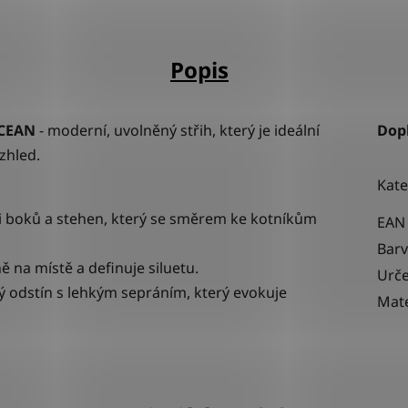
Popis
OCEAN
-
moderní, uvolněný střih, který je ideální
Dop
zhled.
Kate
sti boků a stehen, který se směrem ke kotníkům
EAN
Bar
ě na místě a definuje siluetu.
Urče
ý odstín s lehkým sepráním, který evokuje
Mate