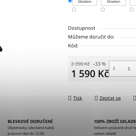
Skladem
Skladem
Dostupnost
Můžeme doručit do:
Kód:
2 390 Kč
–33 %
1 590 Kč
Měrná cena:
Tisk
Zeptat se
BLESKOVÉ DORUČENÍ
100% ZBOŽÍ SKLAD
Objednávky odesíláme každý
Veškeré vystavené zboží le
pracovní den do 12:00
našem skladě