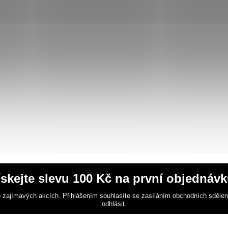
ískejte slevu 100 Kč na první objednávk
 zajímavých akcích. Přihlášením souhlasíte se zasíláním obchodních sděle
odhlásit.