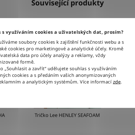
Související produkty
AKCE
 s využíváním cookies a uživatelských dat, prosím?
íváme soubory cookies k zajištění funkčnosti webu a s
ké cookies pro marketingové a analytické účely. Kromě
vatelská data pro účely analýzy a reklamy, vždy
izované formě.
ko „Souhlasit a zavřít“ udělujete souhlas s využíváním
aných cookies a s předáním vašich anonymizovaných
reklamním a analytickým systémům. Více informací
zde
.
HA
Tričko Lee HENLEY SEAFOAM