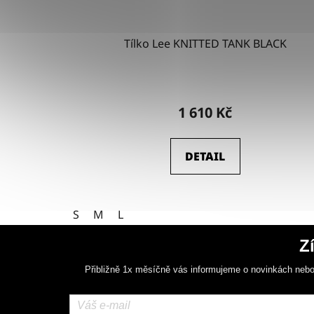
Tílko Lee KNITTED TANK BLACK
1 610 Kč
DETAIL
S
M
L
Z
Přibližně 1x měsíčně vás informujeme o novinkách nebo