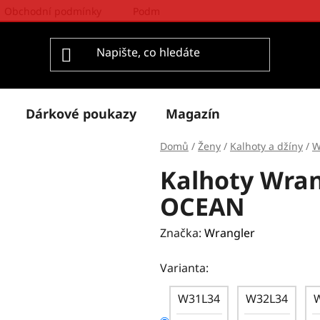
Obchodní podmínky
Podmínky ochrany osobních údajů
Dárkové poukazy
Magazín
Domů
/
Ženy
/
Kalhoty a džíny
/
W
Kalhoty Wra
OCEAN
Značka:
Wrangler
Varianta:
W31L34
W32L34