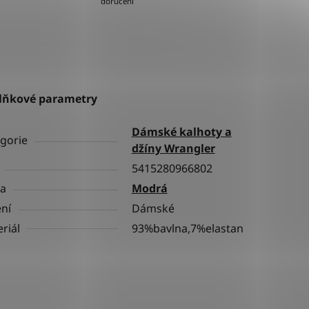
doručení
lňkové parametry
Dámské kalhoty a
gorie
džíny Wrangler
5415280966802
va
Modrá
ní
Dámské
riál
93%bavlna,7%elastan