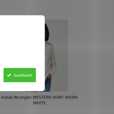
Souhlasím
Košile Wrangler WESTERN SHIRT WORN
WHITE