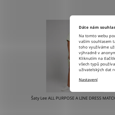
Dáte nám souhlas
Na tomto webu použ
vaším souhlasem ta
toho využíváme uži
výhradně v anonym
Kliknutím na tlačít
všech typů použív
uživatelských dat 
Nastavení
Šaty Lee ALL PURPOSE A LINE DRESS MATC