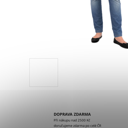
DOPRAVA ZDARMA
Při nákupu nad 2500 Kč
doručujeme zdarma po celé ČR