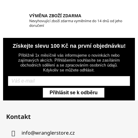
s
u
VÝMĚNA ZBOŽÍ ZDARMA
Nevyhovující zboží zdarma vyměníme do 14 dnů od jeho
doručení
Získejte slevu 100 Kč na první objednávku!
Přibližně 1x měsíčně vás informujeme o novinkách nebo
zajímavých akcích. Přihlášením souhlasíte se zasíláním
obchodních sdělení a se zpracováním osobních údajů.
Kdykoliv se můžete odhlásit.
Přihlásit se k odběru
Z
á
Kontakt
p
a
info
@
wranglerstore.cz
t