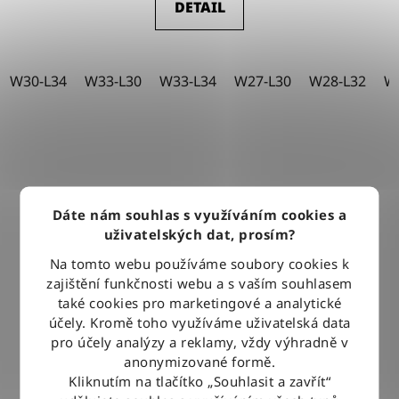
DETAIL
W30-L34
W33-L30
W33-L34
W27-L30
W28-L32
W
Dáte nám souhlas s využíváním cookies a
uživatelských dat, prosím?
Na tomto webu používáme soubory cookies k
zajištění funkčnosti webu a s vaším souhlasem
také cookies pro marketingové a analytické
účely. Kromě toho využíváme uživatelská data
pro účely analýzy a reklamy, vždy výhradně v
anonymizované formě.
Kliknutím na tlačítko „Souhlasit a zavřít“