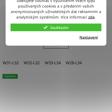
udělujete souhlas s využíváním všech typů
používaných cookies a s předáním vašich
Kalhoty Wrangler WALKER HOT IN HERE
anonymizovaných uživatelských dat reklamním a
analytickým systémům. Více informací
zde
.
2 150 Kč
Souhlasím
Nastavení
DETAIL
W31-L32
W32-L32
W33-L34
W28-L34
NOVINKA