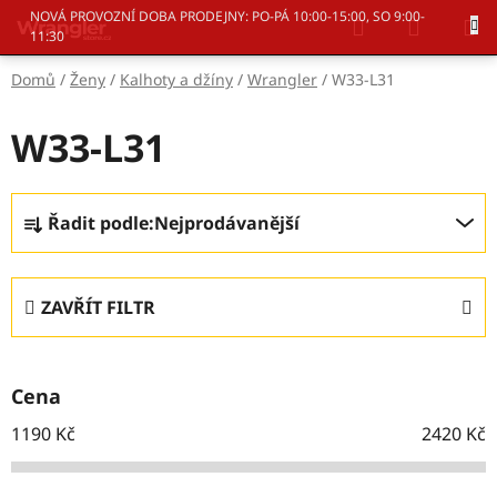
Přejít
Hledat
NÁKUP
NOVÁ PROVOZNÍ DOBA PRODEJNY: PO-PÁ 10:00-15:00, SO 9:00-
na
11:30
KOŠÍK
obsah
Domů
/
Ženy
/
Kalhoty a džíny
/
Wrangler
/
W33-L31
W33-L31
Ř
Řadit podle:
Nejprodávanější
a
z
e
ZAVŘÍT FILTR
n
í
p
Cena
r
o
1190
Kč
2420
Kč
d
u