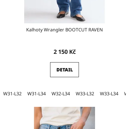
k
W32-L34
11
t
ů
Kalhoty Wrangler BOOTCUT RAVEN
W33-L30
3
2 150 Kč
W33-L32
10
DETAIL
W33-L34
10
W31-L32
W31-L34
W32-L34
W33-L32
W33-L34
W
W34-L30
1
W34-L32
5