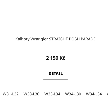
W32
1
W35-L32
0
Kalhoty Wrangler STRAIGHT POSH PARADE
W35-L34
0
2 150 Kč
DETAIL
W31-L32
W33-L30
W33-L34
W34-L30
W34-L34
W