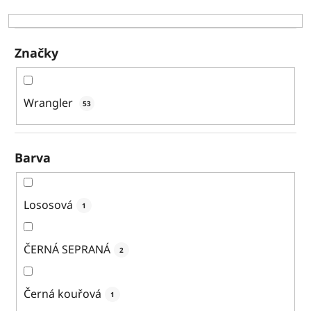
k
t
ů
Značky
Wrangler
53
Barva
Lososová
1
ČERNÁ SEPRANÁ
2
Černá kouřová
1