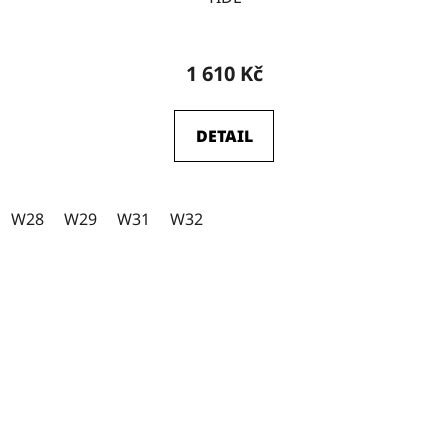
W29-L34
20
1 610 Kč
W31-L31
0
DETAIL
W28
1
W28
W29
W31
W32
W29
1
W30
1
W31
2