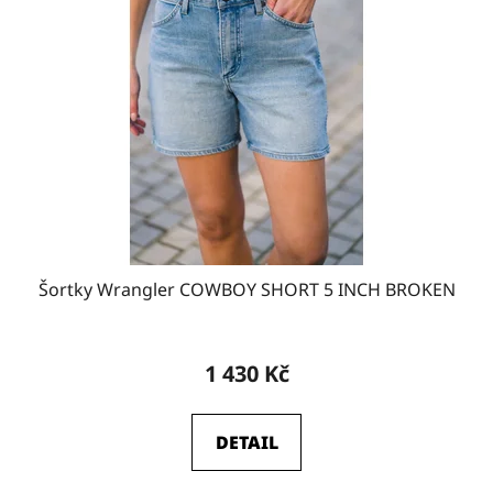
W34-L34
12
W36-L32
8
W36-L34
2
W38-L32
4
Šortky Wrangler COWBOY SHORT 5 INCH BROKEN
W38-L34
0
1 430 Kč
DETAIL
W27-L30
2