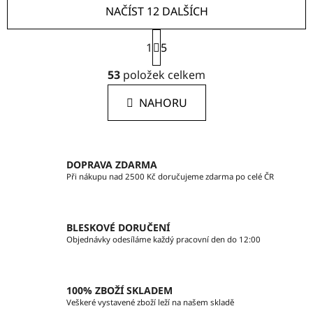
NAČÍST 12 DALŠÍCH
S
1
t
5
r
O
á
53
položek celkem
v
n
l
k
NAHORU
á
o
d
v
a
á
c
n
DOPRAVA ZDARMA
í
í
Při nákupu nad 2500 Kč doručujeme zdarma po celé ČR
p
r
v
BLESKOVÉ DORUČENÍ
k
Objednávky odesíláme každý pracovní den do 12:00
y
v
ý
100% ZBOŽÍ SKLADEM
p
Veškeré vystavené zboží leží na našem skladě
i