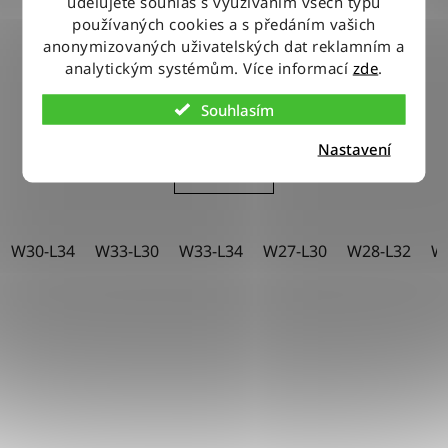
udělujete souhlas s využíváním všech typů
používaných cookies a s předáním vašich
Kalhoty Wrangler STRAIGHT KITTY
anonymizovaných uživatelských dat reklamním a
analytickým systémům. Více informací
zde
.
2 150 Kč
Souhlasím
Nastavení
DETAIL
W30-L34
W33-L30
W33-L34
W27-L30
W28-L32
W