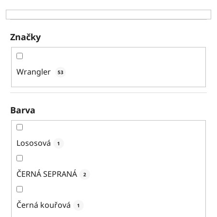
k
t
ů
Značky
Wrangler
53
Barva
Lososová
1
ČERNÁ SEPRANÁ
2
Černá kouřová
1