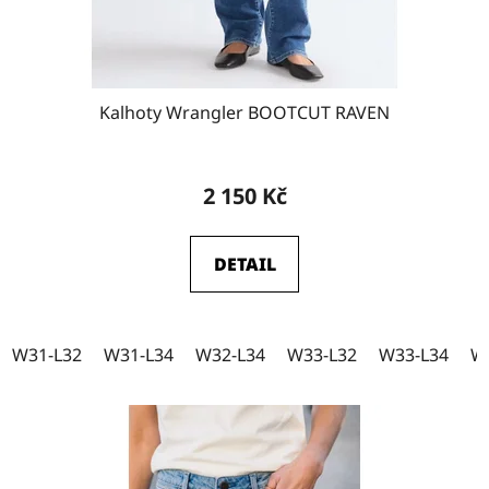
k
W32-L34
11
t
ů
Kalhoty Wrangler BOOTCUT RAVEN
W33-L30
3
2 150 Kč
W33-L32
10
DETAIL
W33-L34
10
W31-L32
W31-L34
W32-L34
W33-L32
W33-L34
W
W34-L30
1
W34-L32
5