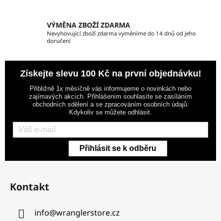
s
u
VÝMĚNA ZBOŽÍ ZDARMA
Nevyhovující zboží zdarma vyměníme do 14 dnů od jeho
doručení
Získejte slevu 100 Kč na první objednávku!
Přibližně 1x měsíčně vás informujeme o novinkách nebo
zajímavých akcích. Přihlášením souhlasíte se zasíláním
obchodních sdělení a se zpracováním osobních údajů.
Kdykoliv se můžete odhlásit.
Přihlásit se k odběru
Z
á
Kontakt
p
a
info
@
wranglerstore.cz
t