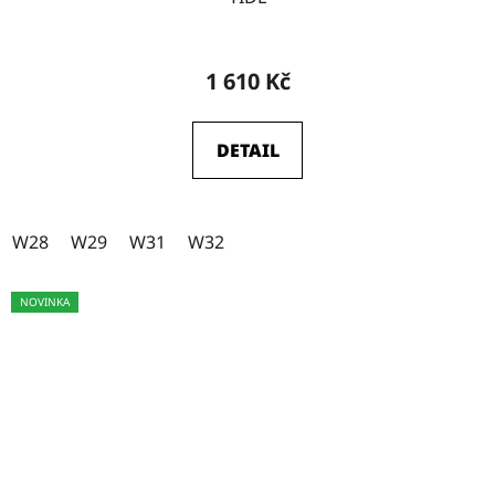
W29-L34
20
1 610 Kč
W31-L31
0
DETAIL
W28
1
W28
W29
W31
W32
W29
1
NOVINKA
W30
1
W31
2