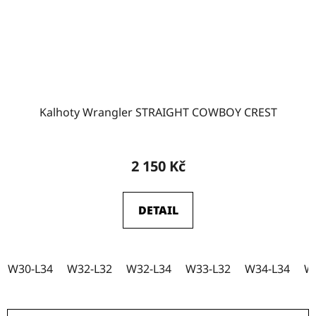
Kalhoty Wrangler STRAIGHT COWBOY CREST
2 150 Kč
DETAIL
W30-L34
W32-L32
W32-L34
W33-L32
W34-L34
W