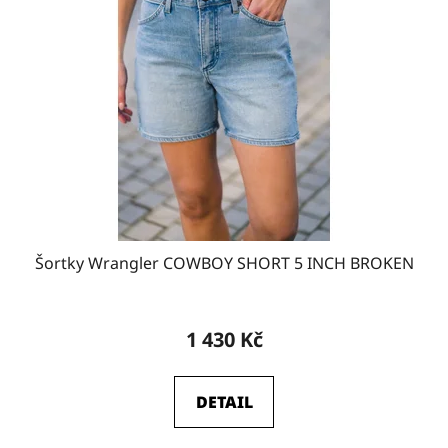
W34-L34
12
W36-L32
8
W36-L34
2
W38-L32
4
Šortky Wrangler COWBOY SHORT 5 INCH BROKEN
W38-L34
0
1 430 Kč
DETAIL
W27-L30
2