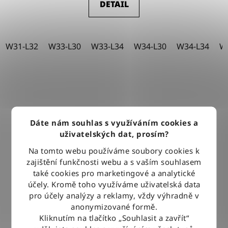
DETAIL
W31-L32
W33-L30
W33-L34
W34-L30
W34-L34
W
Dáte nám souhlas s využíváním cookies a
uživatelských dat, prosím?
Na tomto webu používáme soubory cookies k
zajištění funkčnosti webu a s vaším souhlasem
také cookies pro marketingové a analytické
účely. Kromě toho využíváme uživatelská data
pro účely analýzy a reklamy, vždy výhradně v
anonymizované formě.
Kliknutím na tlačítko „Souhlasit a zavřít“