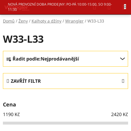
Přejít
Hledat
NÁKUP
NOVÁ PROVOZNÍ DOBA PRODEJNY: PO-PÁ 10:00-15:00, SO 9:00-
na
11:30
KOŠÍK
obsah
Domů
/
Ženy
/
Kalhoty a džíny
/
Wrangler
/
W33-L33
W33-L33
Ř
Řadit podle:
Nejprodávanější
a
z
e
ZAVŘÍT FILTR
n
í
p
Cena
r
o
1190
Kč
2420
Kč
d
u