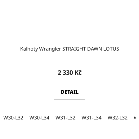
W32
1
W35-L32
0
Kalhoty Wrangler STRAIGHT DAWN LOTUS
W35-L34
0
2 330 Kč
DETAIL
W30-L32
W30-L34
W31-L32
W31-L34
W32-L32
W