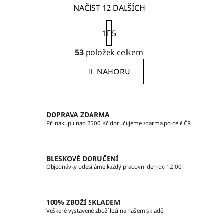
NAČÍST 12 DALŠÍCH
S
1
t
5
r
O
á
53
položek celkem
v
n
l
k
NAHORU
á
o
d
v
a
á
c
n
DOPRAVA ZDARMA
í
í
Při nákupu nad 2500 Kč doručujeme zdarma po celé ČR
p
r
v
BLESKOVÉ DORUČENÍ
k
Objednávky odesíláme každý pracovní den do 12:00
y
v
ý
100% ZBOŽÍ SKLADEM
p
Veškeré vystavené zboží leží na našem skladě
i