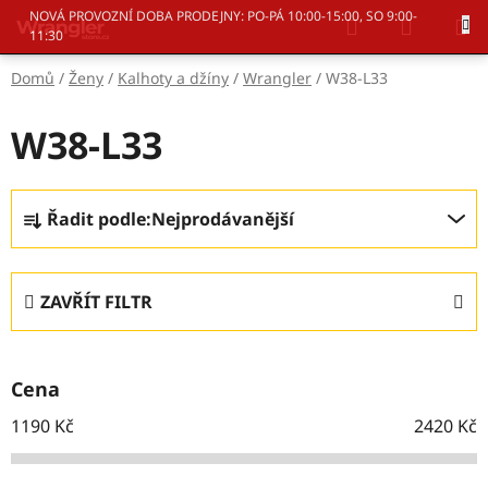
Přejít
Hledat
NÁKUP
NOVÁ PROVOZNÍ DOBA PRODEJNY: PO-PÁ 10:00-15:00, SO 9:00-
na
11:30
KOŠÍK
obsah
Domů
/
Ženy
/
Kalhoty a džíny
/
Wrangler
/
W38-L33
W38-L33
Ř
Řadit podle:
Nejprodávanější
a
z
e
ZAVŘÍT FILTR
n
í
p
Cena
r
o
1190
Kč
2420
Kč
d
u