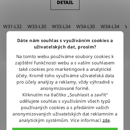
DETAIL
W31-L32
W33-L30
W33-L34
W34-L30
W34-L34
W
Dáte nám souhlas s využíváním cookies a
uživatelských dat, prosím?
Na tomto webu používáme soubory cookies k
zajištění funkčnosti webu a s vaším souhlasem
také cookies pro marketingové a analytické
účely. Kromě toho využíváme uživatelská data
pro účely analýzy a reklamy, vždy výhradně v
anonymizované formě.
Kliknutím na tlačítko „Souhlasit a zavřít“
udělujete souhlas s využíváním všech typů
používaných cookies a s předáním vašich
anonymizovaných uživatelských dat reklamním a
analytickým systémům. Více informací
zde
.