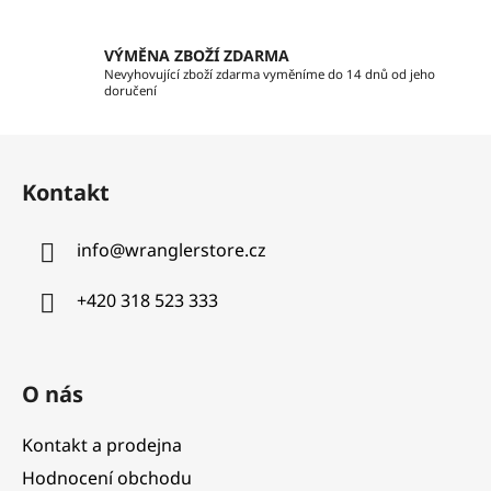
s
u
VÝMĚNA ZBOŽÍ ZDARMA
Nevyhovující zboží zdarma vyměníme do 14 dnů od jeho
doručení
Z
á
Kontakt
p
a
info
@
wranglerstore.cz
t
í
+420 318 523 333
O nás
Kontakt a prodejna
Hodnocení obchodu