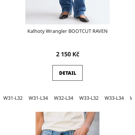
k
W32-L34
11
t
ů
Kalhoty Wrangler BOOTCUT RAVEN
W33-L30
3
2 150 Kč
W33-L32
10
DETAIL
W33-L34
10
W31-L32
W31-L34
W32-L34
W33-L32
W33-L34
W
W34-L30
1
W34-L32
5