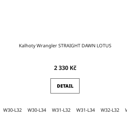
W32
1
W35-L32
0
Kalhoty Wrangler STRAIGHT DAWN LOTUS
W35-L34
0
2 330 Kč
DETAIL
W30-L32
W30-L34
W31-L32
W31-L34
W32-L32
W