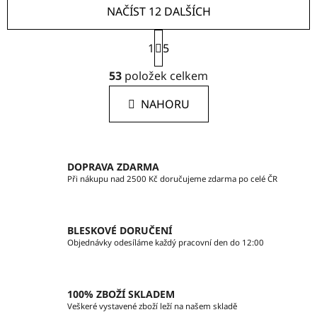
NAČÍST 12 DALŠÍCH
S
1
t
5
r
O
á
53
položek celkem
v
n
l
k
NAHORU
á
o
d
v
a
á
c
n
DOPRAVA ZDARMA
í
í
Při nákupu nad 2500 Kč doručujeme zdarma po celé ČR
p
r
v
BLESKOVÉ DORUČENÍ
k
Objednávky odesíláme každý pracovní den do 12:00
y
v
ý
100% ZBOŽÍ SKLADEM
p
Veškeré vystavené zboží leží na našem skladě
i