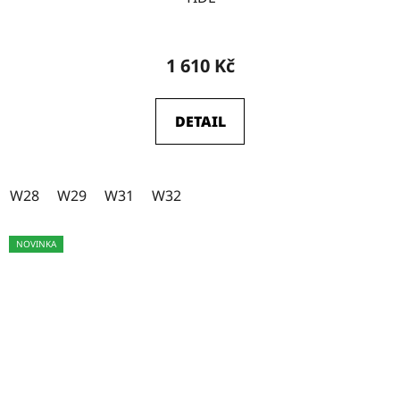
W29-L34
20
1 610 Kč
W31-L31
0
DETAIL
W28
1
W28
W29
W31
W32
W29
1
NOVINKA
W30
1
W31
2