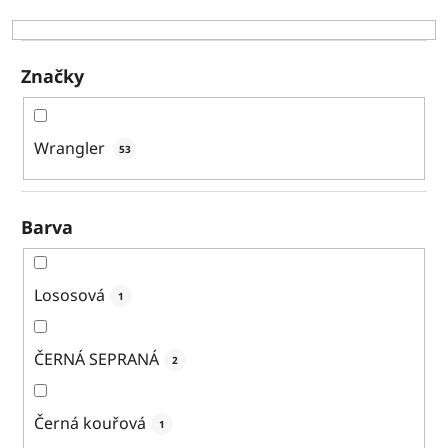
k
t
ů
Značky
Wrangler
53
Barva
Lososová
1
ČERNÁ SEPRANÁ
2
Černá kouřová
1