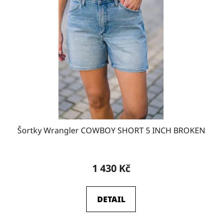
W34-L34
12
W36-L32
8
W36-L34
2
W38-L32
4
Šortky Wrangler COWBOY SHORT 5 INCH BROKEN
W38-L34
0
1 430 Kč
DETAIL
W27-L30
2