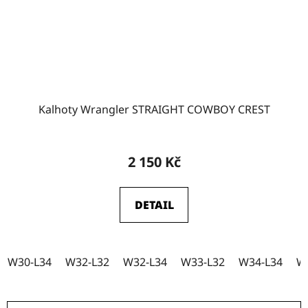
Kalhoty Wrangler STRAIGHT COWBOY CREST
2 150 Kč
DETAIL
W30-L34
W32-L32
W32-L34
W33-L32
W34-L34
W