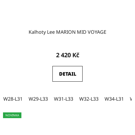
Kalhoty Lee MARION MID VOYAGE
2 420 Kč
DETAIL
W28-L31
W29-L33
W31-L33
W32-L33
W34-L31
W
NOVINKA