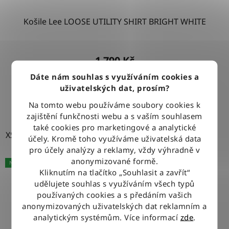
Košile Lee LOOSE UTILITY SHIRT BRIGHT WHITE
1 790 Kč
Dáte nám souhlas s využíváním cookies a
uživatelských dat, prosím?
DETAIL
Na tomto webu používáme soubory cookies k
zajištění funkčnosti webu a s vaším souhlasem
také cookies pro marketingové a analytické
XS
S
M
L
účely. Kromě toho využíváme uživatelská data
pro účely analýzy a reklamy, vždy výhradně v
anonymizované formě.
NOVINKA
Kliknutím na tlačítko „Souhlasit a zavřít“
udělujete souhlas s využíváním všech typů
používaných cookies a s předáním vašich
anonymizovaných uživatelských dat reklamním a
analytickým systémům. Více informací
zde
.