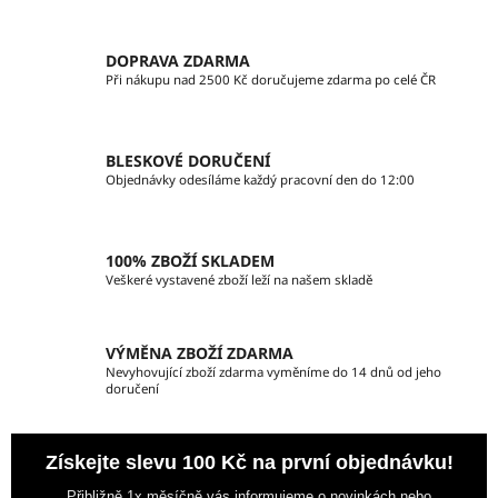
v
a
á
c
n
DOPRAVA ZDARMA
í
í
Při nákupu nad 2500 Kč doručujeme zdarma po celé ČR
p
r
v
BLESKOVÉ DORUČENÍ
k
Objednávky odesíláme každý pracovní den do 12:00
y
v
ý
100% ZBOŽÍ SKLADEM
p
Veškeré vystavené zboží leží na našem skladě
i
s
u
VÝMĚNA ZBOŽÍ ZDARMA
Nevyhovující zboží zdarma vyměníme do 14 dnů od jeho
doručení
Získejte slevu 100 Kč na první objednávku!
Přibližně 1x měsíčně vás informujeme o novinkách nebo