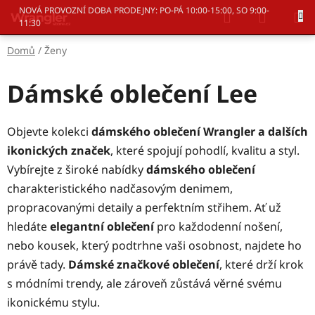
Přejít
Hledat
NÁKUP
NOVÁ PROVOZNÍ DOBA PRODEJNY: PO-PÁ 10:00-15:00, SO 9:00-
na
11:30
KOŠÍK
obsah
Domů
/
Ženy
Dámské oblečení Lee
Objevte kolekci
dámského oblečení Wrangler a dalších
ikonických značek
, které spojují pohodlí, kvalitu a styl.
Vybírejte z široké nabídky
dámského oblečení
charakteristického nadčasovým denimem,
propracovanými detaily a perfektním střihem. Ať už
hledáte
elegantní oblečení
pro každodenní nošení,
nebo kousek, který podtrhne vaši osobnost, najdete ho
právě tady.
D
ámské značkové oblečení
, které drží krok
s módními trendy, ale zároveň zůstává věrné svému
ikonickému stylu.