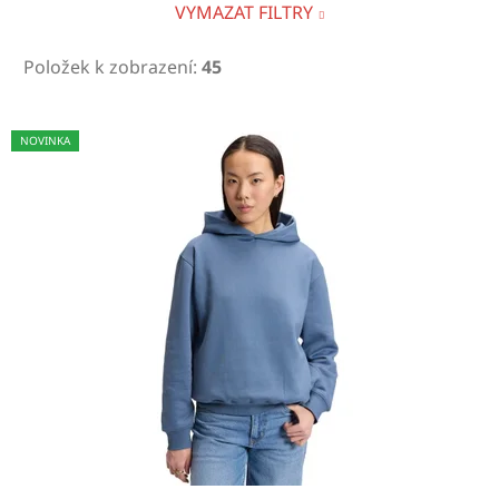
VYMAZAT FILTRY
Položek k zobrazení:
45
V
NOVINKA
ý
p
i
s
p
r
o
d
u
k
t
ů