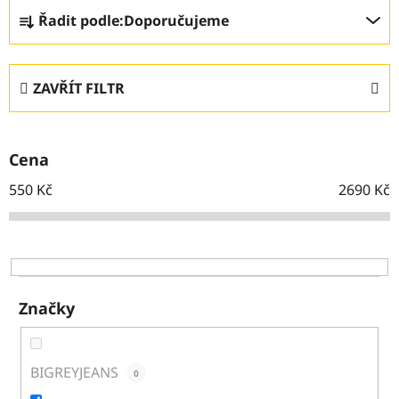
Ř
Řadit podle:
Doporučujeme
a
z
e
ZAVŘÍT FILTR
n
í
p
Cena
r
o
550
Kč
2690
Kč
d
u
k
t
ů
Značky
BIGREYJEANS
0