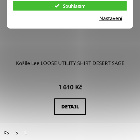
Souhlasím
Nastavení
Košile Lee LOOSE UTILITY SHIRT DESERT SAGE
1 610 Kč
DETAIL
XS
S
L