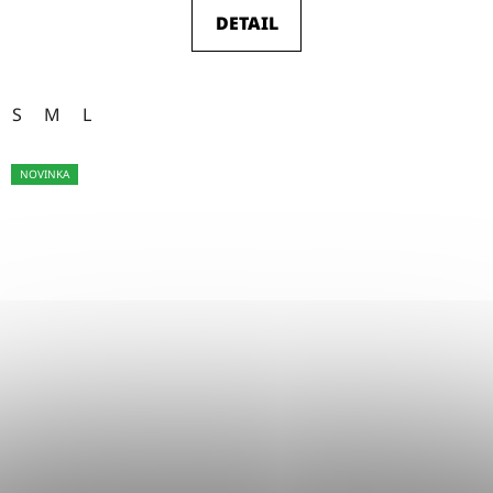
DETAIL
S
M
L
NOVINKA