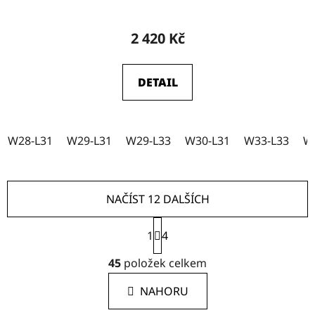
2 420 Kč
DETAIL
W28-L31
W29-L31
W29-L33
W30-L31
W33-L33
W
NAČÍST 12 DALŠÍCH
S
1
t
4
r
O
á
45
položek celkem
v
n
l
k
NAHORU
á
o
d