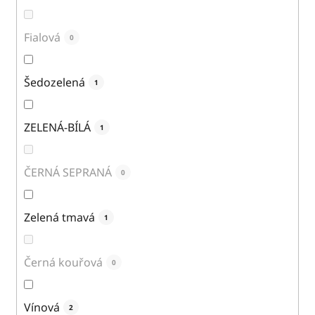
Fialová
0
Šedozelená
1
ZELENÁ-BÍLÁ
1
ČERNÁ SEPRANÁ
0
Zelená tmavá
1
Černá kouřová
0
Vínová
2