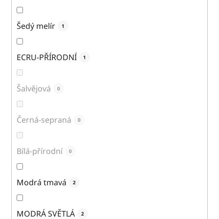
Šedý melír
1
ECRU-PŘÍRODNÍ
1
Šalvějová
0
Černá-sepraná
0
Bílá-přírodní
0
Modrá tmavá
2
MODRÁ SVĚTLÁ
2