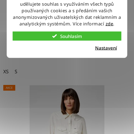
udělujete souhlas s využíváním všech typů
Tričko Lee HENLEY SEAFOAM
používaných cookies a s předáním vašich
anonymizovaných uživatelských dat reklamním a
analytickým systémům. Více informací
zde
.
800 Kč
Souhlasím
DETAIL
Nastavení
XS
S
AKCE