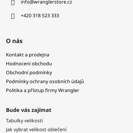
info
@
wranglerstore.cz
t
í
+420 318 523 333
O nás
Kontakt a prodejna
Hodnocení obchodu
Obchodní podmínky
Podmínky ochrany osobních údajů
Politika a přístup firmy Wrangler
Bude vás zajímat
Tabulky velikostí
Jak vybrat velikost oblečení