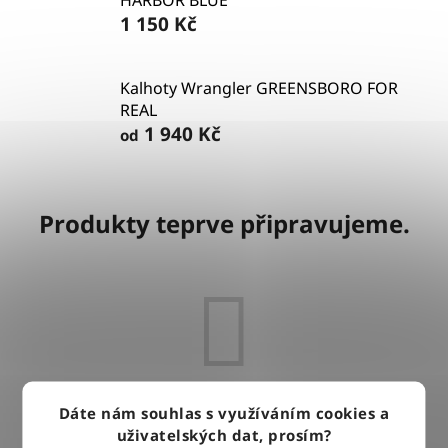
HARBOR BLUE
1 150 Kč
Kalhoty Wrangler GREENSBORO FOR
REAL
1 940 Kč
od
Produkty teprve připravujeme.
Dáte nám souhlas s využíváním cookies a
Můžete se ale podívat na ostatní kategorie.
uživatelských dat, prosím?