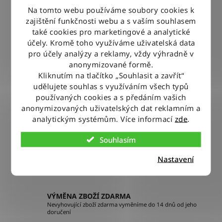
Na tomto webu používáme soubory cookies k
zajištění funkčnosti webu a s vaším souhlasem
ZPĚT DO OBCHODU
také cookies pro marketingové a analytické
účely. Kromě toho využíváme uživatelská data
pro účely analýzy a reklamy, vždy výhradně v
anonymizované formě.
DOPRAVA ZDARMA
Kliknutím na tlačítko „Souhlasit a zavřít“
Při nákupu nad 2500 Kč doručujeme zdarma po celé ČR
udělujete souhlas s využíváním všech typů
používaných cookies a s předáním vašich
anonymizovaných uživatelských dat reklamním a
BLESKOVÉ DORUČENÍ
analytickým systémům. Více informací
zde
.
Objednávky odesíláme každý pracovní den do 12:00
Souhlasím
100% ZBOŽÍ SKLADEM
Nastavení
Veškeré vystavené zboží leží na našem skladě
VÝMĚNA ZBOŽÍ ZDARMA
Nevyhovující zboží zdarma vyměníme do 14 dnů od jeho
doručení