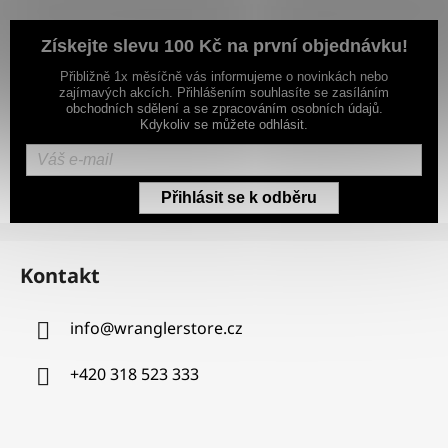
Získejte slevu 100 Kč na první objednávku!
Přibližně 1x měsíčně vás informujeme o novinkách nebo
zajímavých akcích. Přihlášením souhlasíte se zasíláním
obchodních sdělení a se zpracováním osobních údajů.
Kdykoliv se můžete odhlásit.
Přihlásit se k odběru
Z
á
Kontakt
p
a
info
@
wranglerstore.cz
t
í
+420 318 523 333