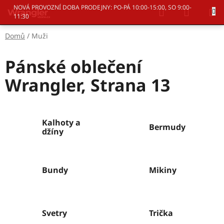
Přejít
Hledat
NÁKUP
NOVÁ PROVOZNÍ DOBA PRODEJNY: PO-PÁ 10:00-15:00, SO 9:00-
na
11:30
KOŠÍK
obsah
Domů
/
Muži
Pánské oblečení
Wrangler
, Strana 13
Kalhoty a
Bermudy
džíny
Bundy
Mikiny
Svetry
Trička