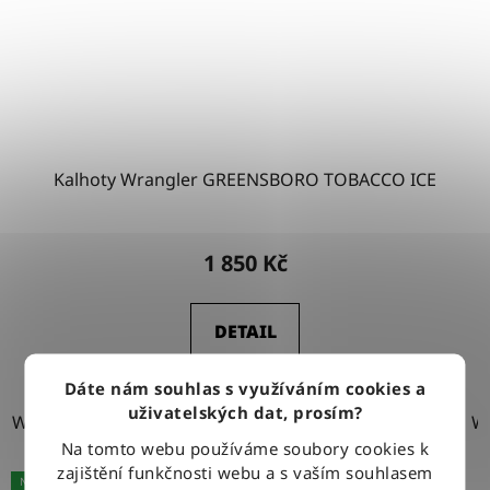
Kalhoty Wrangler GREENSBORO TOBACCO ICE
1 850 Kč
DETAIL
Dáte nám souhlas s využíváním cookies a
uživatelských dat, prosím?
W30-L30
W31-L30
W31-L32
W31-L34
W32-L30
W
Na tomto webu používáme soubory cookies k
zajištění funkčnosti webu a s vaším souhlasem
NOVINKA