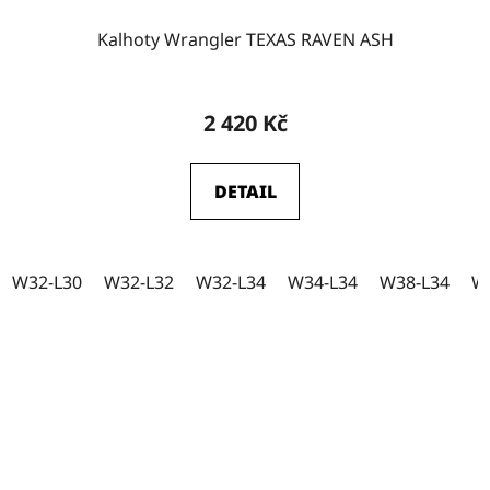
Kalhoty Wrangler TEXAS RAVEN ASH
2 420 Kč
DETAIL
W32-L30
W32-L32
W32-L34
W34-L34
W38-L34
W