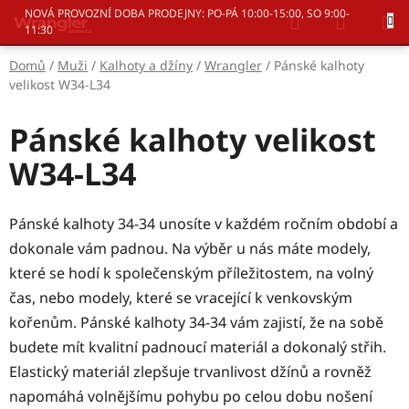
Přejít
Hledat
NÁKUP
NOVÁ PROVOZNÍ DOBA PRODEJNY: PO-PÁ 10:00-15:00, SO 9:00-
na
11:30
KOŠÍK
obsah
Domů
/
Muži
/
Kalhoty a džíny
/
Wrangler
/
Pánské kalhoty
velikost W34-L34
Pánské kalhoty velikost
W34-L34
Pánské kalhoty 34-34 unosíte v každém ročním období a
dokonale vám padnou. Na výběr u nás máte modely,
které se hodí k společenským příležitostem, na volný
čas, nebo modely, které se vracející k venkovským
kořenům. Pánské kalhoty 34-34 vám zajistí, že na sobě
budete mít kvalitní padnoucí materiál a dokonalý střih.
Elastický materiál zlepšuje trvanlivost džínů a rovněž
napomáhá volnějšímu pohybu po celou dobu nošení