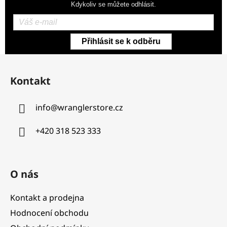
Kdykoliv se můžete odhlásit.
Přihlásit se k odběru
Z
á
Kontakt
p
a
info
@
wranglerstore.cz
t
í
+420 318 523 333
O nás
Kontakt a prodejna
Hodnocení obchodu