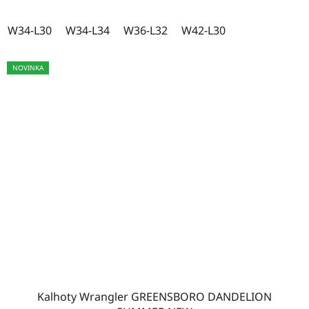
W40-L36
3
W34-L30
W34-L34
W36-L32
W42-L30
W42-L30
7
NOVINKA
W42-L32
13
W42-L34
14
W42-L36
4
W44-L30
4
Kalhoty Wrangler GREENSBORO DANDELION