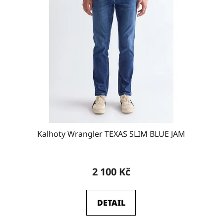
W38-L32
15
W38-L34
18
W38-L36
9
W40-L30
15
Kalhoty Wrangler TEXAS SLIM BLUE JAM
W40-L32
13
2 100 Kč
W40-L34
17
DETAIL