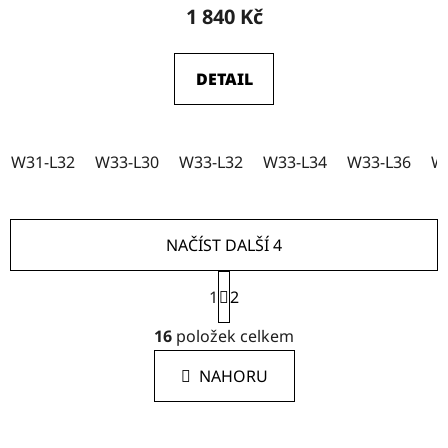
hodnocení
1 840 Kč
produktu
je
DETAIL
4,5
z
5
W31-L32
W33-L30
W33-L32
W33-L34
W33-L36
W
hvězdiček.
NAČÍST DALŠÍ 4
S
1
t
2
r
O
á
16
položek celkem
v
n
l
k
NAHORU
á
o
d
v
a
á