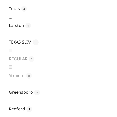
Texas
4
Larston
1
TEXAS SLIM
1
REGULAR
0
Straight
0
Greensboro
8
Redford
1