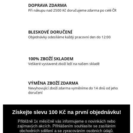
c
n
DOPRAVA ZDARMA
í
í
Při nákupu nad 2500 Kč doručujeme zdarma po celé ČR
p
r
v
BLESKOVÉ DORUČENÍ
k
Objednávky odesíláme každý pracovní den do 12:00
y
v
ý
100% ZBOŽÍ SKLADEM
p
Veškeré vystavené zboží leží na našem skladě
i
s
u
VÝMĚNA ZBOŽÍ ZDARMA
Nevyhovující zboží zdarma vyměníme do 14 dnů od jeho
doručení
Získejte slevu 100 Kč na první objednávku!
Přibližně 1x měsíčně vás informujeme o novinkách nebo
zajímavých akcích. Přihlášením souhlasíte se zasíláním
obchodních sdělení a se zpracováním osobních údajů.