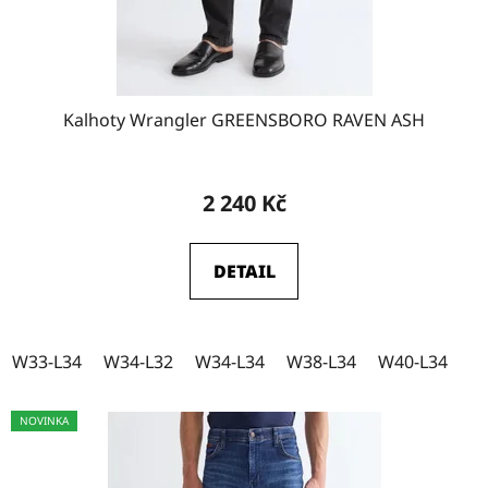
W34-L36
7
W36-L30
14
Kalhoty Wrangler GREENSBORO RAVEN ASH
W36-L32
17
2 240 Kč
DETAIL
W36-L34
15
W36-L36
10
W33-L34
W34-L32
W34-L34
W38-L34
W40-L34
NOVINKA
W38-L30
15