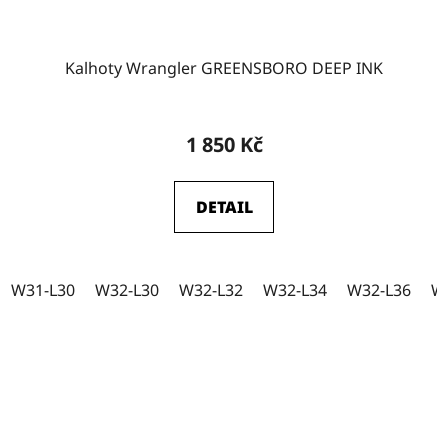
Kalhoty Wrangler GREENSBORO DEEP INK
1 850 Kč
DETAIL
W31-L30
W32-L30
W32-L32
W32-L34
W32-L36
W