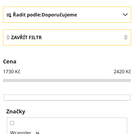
Ř
Řadit podle:
Doporučujeme
a
z
e
ZAVŘÍT FILTR
n
í
p
Cena
r
o
1730
Kč
2420
Kč
d
u
k
t
ů
Značky
Wrangler
16