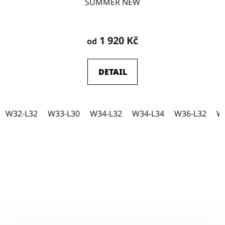
SUMMER NEW
W44-L32
11
1 920 Kč
od
W44-L34
13
DETAIL
W44-L36
4
W32-L32
W33-L30
W34-L32
W34-L34
W36-L32
W
W46-L34
1
W35-L34
0