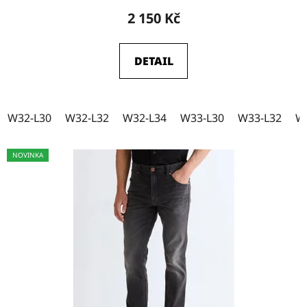
2 150 Kč
W33-L32
16
DETAIL
W33-L34
17
W32-L30
W32-L32
W32-L34
W33-L30
W33-L32
W
W33-L36
8
NOVINKA
W34-L30
13
W34-L32
15
W34-L34
16