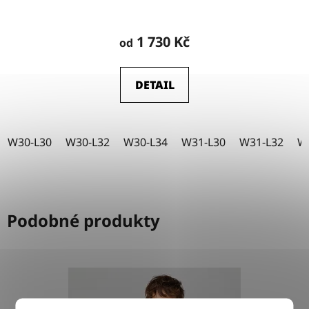
Průměrné
hodnocení
1 730 Kč
od
produktu
je
DETAIL
5,0
z
5
W30-L30
W30-L32
W30-L34
W31-L30
W31-L32
W
hvězdiček.
Podobné produkty