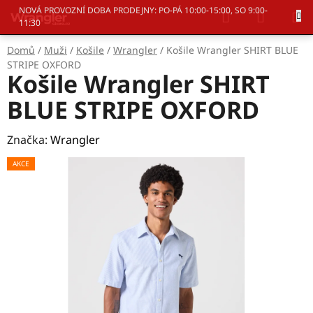
Přejít
Hledat
NÁKUP
NOVÁ PROVOZNÍ DOBA PRODEJNY: PO-PÁ 10:00-15:00, SO 9:00-
na
11:30
KOŠÍK
obsah
Domů
/
Muži
/
Košile
/
Wrangler
/
Košile Wrangler SHIRT BLUE
STRIPE OXFORD
Košile Wrangler SHIRT
BLUE STRIPE OXFORD
Značka:
Wrangler
AKCE