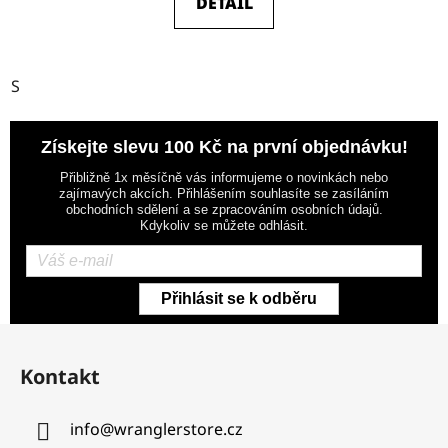
DETAIL
S
Získejte slevu 100 Kč na první objednávku!
Přibližně 1x měsíčně vás informujeme o novinkách nebo
zajímavých akcích. Přihlášením souhlasíte se zasíláním
obchodních sdělení a se zpracováním osobních údajů.
Kdykoliv se můžete odhlásit.
Přihlásit se k odběru
Z
á
Kontakt
p
a
info
@
wranglerstore.cz
t