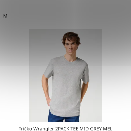
M
Tričko Wrangler 2PACK TEE MID GREY MEL