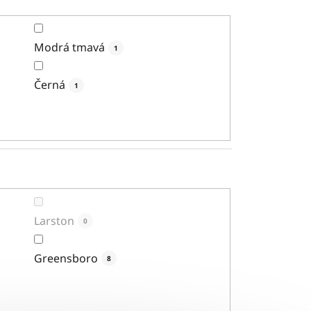
Modrá tmavá
1
Černá
1
Larston
0
Greensboro
8