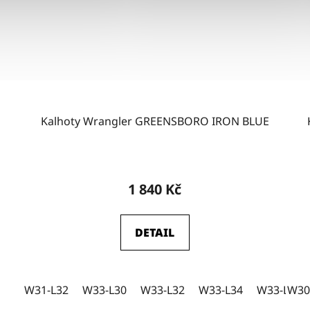
Kalhoty Wrangler GREENSBORO IRON BLUE
Průměrné
hodnocení
1 840 Kč
produktu
je
DETAIL
4,5
z
5
W31-L32
W33-L30
W33-L32
W33-L34
W33-L36
W30
hvězdiček.