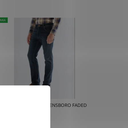
NKA
Kalhoty Wrangler GREENSBORO FADED