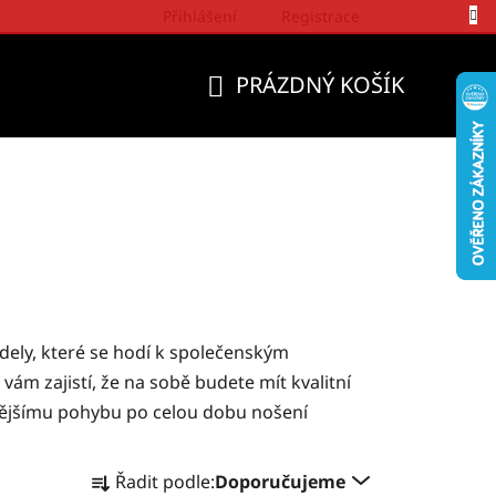
Přihlášení
Registrace
Politika a přístup firmy Wrangler
PRÁZDNÝ KOŠÍK
NÁKUPNÍ
KOŠÍK
ely, které se hodí k společenským
ám zajistí, že na sobě budete mít kvalitní
lnějšímu pohybu po celou dobu nošení
Ř
Řadit podle:
Doporučujeme
a