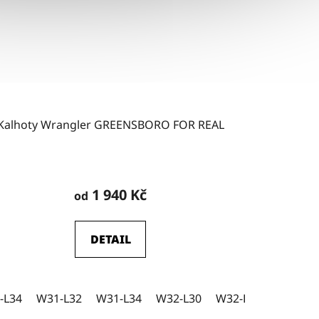
Kalhoty Wrangler GREENSBORO FOR REAL
Průměrné
hodnocení
1 940 Kč
od
produktu
je
DETAIL
5,0
z
5
-L34
W34-L30
W31-L32
W34-L32
W31-L34
W34-L34
W32-L30
W36-L30
W32-L32
W36-L32
W32-L3
W3
hvězdiček.