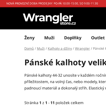
Přejít
Kontakt a prodejna
Hodnocení obchodu
NOVÁ PROVOZNÍ DOBA PRODEJNY: PO-PÁ 10:00-15:00, SO 9:00-11:30
na
obsah
Ženy
Muži
Doplňky
Outlet
Domů
/
Muži
/
Kalhoty a džíny
/
Wrangler
/
Pánské 
Pánské kalhoty veli
Pánské kalhoty 44-32 unosíte v každém ročn
příležitostem, na volný čas, nebo modely, kte
padnoucí materiál a dokonalý střih. Elastick
Stránka
1
z
1
-
11
položek celkem