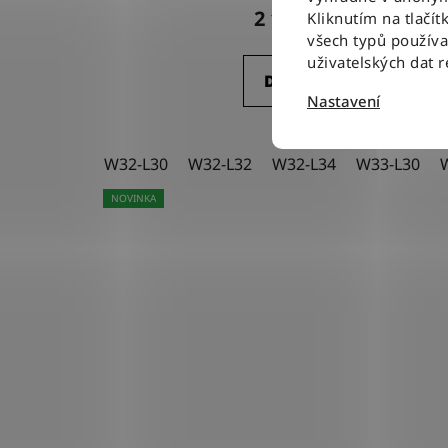
2 100 Kč
Kliknutím na tlačít
všech typů použív
uživatelských dat 
DETAIL
Nastavení
W32-L30
W32-L32
W32-L34
W33-L30
NOVINKA