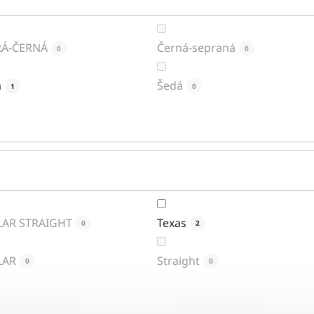
Á-ČERNÁ
Černá-sepraná
0
0
á
Šedá
1
0
AR STRAIGHT
Texas
0
2
LAR
Straight
0
0