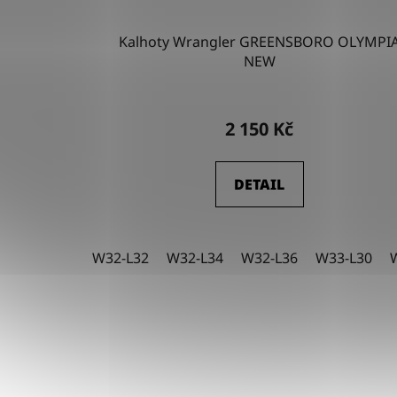
Kalhoty Wrangler GREENSBORO OLYMPI
NEW
2 150 Kč
DETAIL
W32-L32
W32-L34
W32-L36
W33-L30