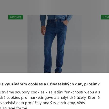
W40-L30
W40-L32
15
13
NOVINKA
NOVI
W42-L30
W42-L32
7
13
W44-L30
W44-L32
4
11
W46-L34
W35-L34
1
0
 s využíváním cookies a uživatelských dat, prosím?
SH
Kalhoty Wrangler GREENSBORO DANDELION
íváme soubory cookies k zajištění funkčnosti webu a s
SUMMER NEW
ké cookies pro marketingové a analytické účely. Kromě
vatelská data pro účely analýzy a reklamy, vždy
izované formě.