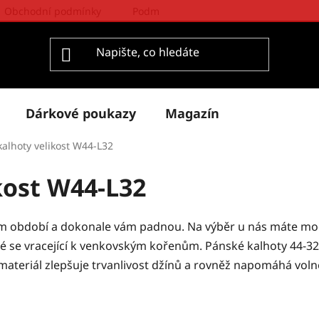
Obchodní podmínky
Podmínky ochrany osobních údajů
Dárkové poukazy
Magazín
kalhoty velikost W44-L32
kost W44-L32
ím období a dokonale vám padnou. Na výběr u nás máte mod
ré se vracející k venkovským kořenům. Pánské kalhoty 44-32 v
ý materiál zlepšuje trvanlivost džínů a rovněž napomáhá vo