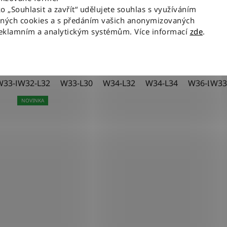
1 920 Kč
ko „Souhlasit a zavřít“ udělujete souhlas s využíváním
od
aných cookies a s předáním vašich anonymizovaných
reklamním a analytickým systémům. Více informací
zde
.
DETAIL
W33-L32
W32-L32
W33-L34
W33-L30
W36-L30
W34-L32
W36-L32
W34-L34
W36-L34
W36-L32
W38
W33
NOVINKA