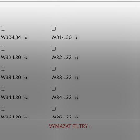
W30-L34
W31-L30
8
6
W32-L30
W32-L32
13
16
W33-L30
W33-L32
15
16
W34-L30
W34-L32
12
15
W36-L30
W36-L32
14
17
VYMAZAT FILTRY
W38-L30
W38-L32
15
15