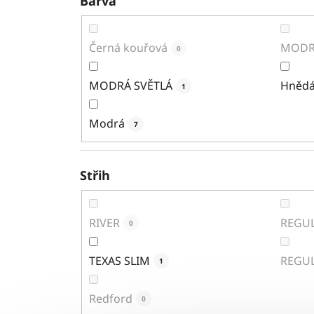
Barva
Černá kouřová
MODR
0
MODRÁ SVĚTLÁ
Hněd
1
Modrá
7
Střih
RIVER
REGUL
0
TEXAS SLIM
REGU
1
Redford
0