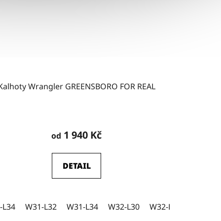
Kalhoty Wrangler GREENSBORO FOR REAL
Průměrné
hodnocení
1 940 Kč
od
produktu
je
DETAIL
5,0
z
5
-L34
W34-L30
W31-L32
W34-L32
W31-L34
W34-L34
W32-L30
W36-L30
W32-L32
W36-L32
W32-L3
W3
hvězdiček.