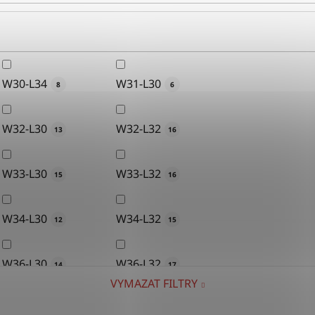
W30-L34
W31-L30
8
6
W32-L30
W32-L32
13
16
W33-L30
W33-L32
15
16
W34-L30
W34-L32
12
15
W36-L30
W36-L32
14
17
VYMAZAT FILTRY
W38-L30
W38-L32
15
15