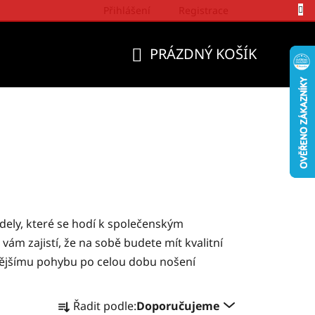
Přihlášení
Registrace
Politika a přístup firmy Wrangler
PRÁZDNÝ KOŠÍK
NÁKUPNÍ
KOŠÍK
ely, které se hodí k společenským
ám zajistí, že na sobě budete mít kvalitní
lnějšímu pohybu po celou dobu nošení
Ř
Řadit podle:
Doporučujeme
a