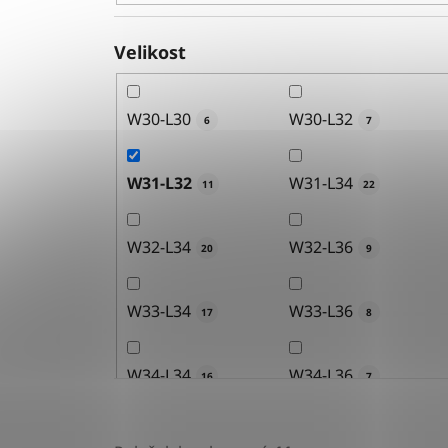
Velikost
W30-L30
W30-L32
6
7
W31-L32
W31-L34
11
22
W32-L34
W32-L36
20
9
W33-L34
W33-L36
17
8
W34-L34
W34-L36
16
7
W36-L34
W36-L36
15
10