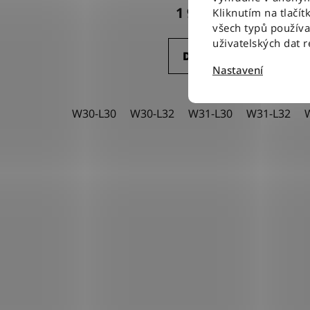
1 940 Kč
Kliknutím na tlačít
všech typů použív
uživatelských dat 
DETAIL
Nastavení
W30-L30
W30-L32
W31-L30
W31-L32