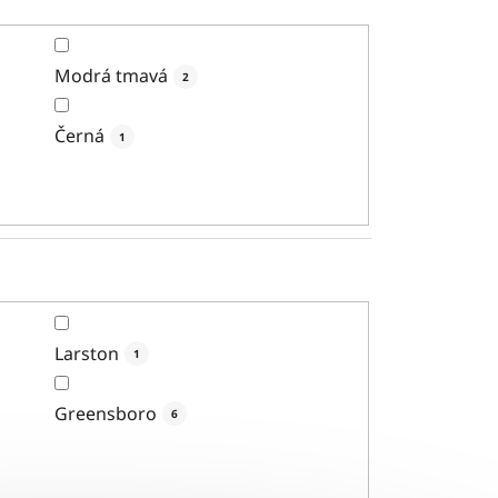
Modrá tmavá
2
Černá
1
Larston
1
Greensboro
6