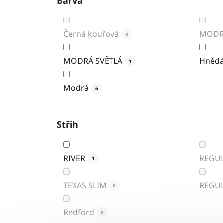
Barva
Černá kouřová
MODR
0
MODRÁ SVĚTLÁ
Hněd
1
Modrá
6
Střih
RIVER
REGUL
1
TEXAS SLIM
REGU
0
Redford
0