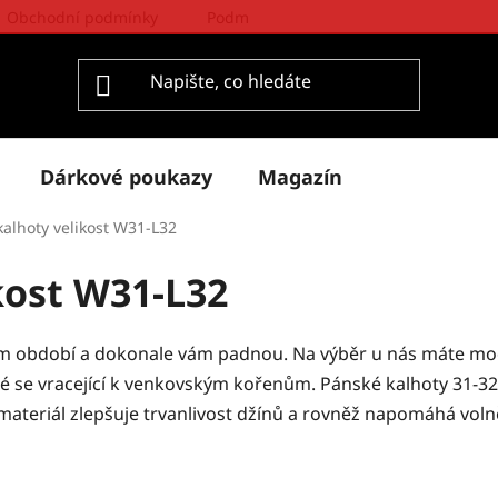
Obchodní podmínky
Podmínky ochrany osobních údajů
Dárkové poukazy
Magazín
kalhoty velikost W31-L32
kost W31-L32
ím období a dokonale vám padnou. Na výběr u nás máte mod
ré se vracející k venkovským kořenům. Pánské kalhoty 31-32 v
ý materiál zlepšuje trvanlivost džínů a rovněž napomáhá vo