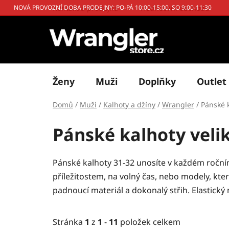
Přejít
Kontakt a prodejna
Hodnocení obchodu
NOVÁ PROVOZNÍ DOBA PRODEJNY: PO-PÁ 10:00-15:00, SO 9:00-11:30
na
obsah
Ženy
Muži
Doplňky
Outlet
Domů
/
Muži
/
Kalhoty a džíny
/
Wrangler
/
Pánské 
Pánské kalhoty veli
Pánské kalhoty 31-32 unosíte v každém ročn
příležitostem, na volný čas, nebo modely, kte
padnoucí materiál a dokonalý střih. Elastick
Stránka
1
z
1
-
11
položek celkem