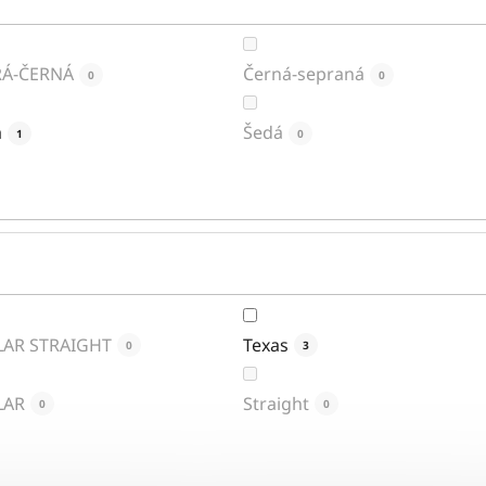
Á-ČERNÁ
Černá-sepraná
0
0
á
Šedá
1
0
AR STRAIGHT
Texas
0
3
LAR
Straight
0
0