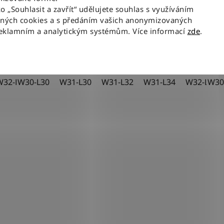
1 850 Kč
ko „Souhlasit a zavřít“ udělujete souhlas s využíváním
aných cookies a s předáním vašich anonymizovaných
reklamním a analytickým systémům. Více informací
zde
.
DETAIL
W32-L30
W30-L30
W32-L32
W31-L30
W32-L34
W31-L32
W33-L32
W31-L34
W36-L30
W32-L30
W36
W30