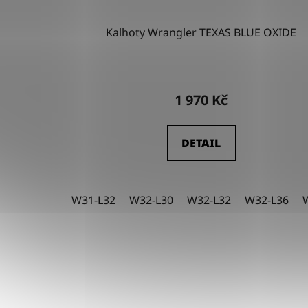
Kalhoty Wrangler TEXAS BLUE OXIDE
1 970 Kč
DETAIL
W31-L32
W32-L30
W32-L32
W32-L36