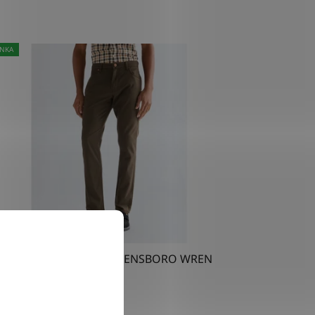
NKA
Kalhoty Wrangler GREENSBORO WREN