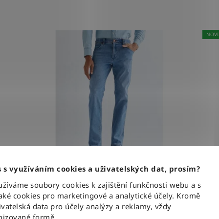
W40-L30
W40-L32
15
13
NOVI
W42-L30
W42-L32
7
13
W44-L30
W44-L32
4
11
W46-L34
W35-L34
1
0
 s využíváním cookies a uživatelských dat, prosím?
Kalhoty Wrangler GREENSBORO TOBACCO
íváme soubory cookies k zajištění funkčnosti webu a s
ICE
ké cookies pro marketingové a analytické účely. Kromě
vatelská data pro účely analýzy a reklamy, vždy
izované formě.