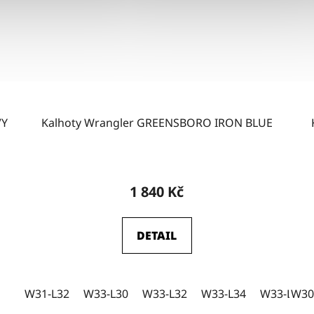
VY
Kalhoty Wrangler GREENSBORO IRON BLUE
Průměrné
hodnocení
1 840 Kč
produktu
je
DETAIL
4,5
z
5
W31-L32
W33-L30
W33-L32
W33-L34
W33-L36
W30
hvězdiček.