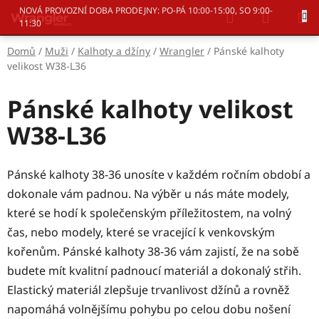
Přejít
Hledat
NÁKUP
NOVÁ PROVOZNÍ DOBA PRODEJNY: PO-PÁ 10:00-15:00, SO 9:00-
na
11:30
KOŠÍK
obsah
Domů
/
Muži
/
Kalhoty a džíny
/
Wrangler
/
Pánské kalhoty
velikost W38-L36
Pánské kalhoty velikost
W38-L36
Pánské kalhoty 38-36 unosíte v každém ročním období a
dokonale vám padnou. Na výběr u nás máte modely,
které se hodí k společenským příležitostem, na volný
čas, nebo modely, které se vracející k venkovským
kořenům. Pánské kalhoty 38-36 vám zajistí, že na sobě
budete mít kvalitní padnoucí materiál a dokonalý střih.
Elastický materiál zlepšuje trvanlivost džínů a rovněž
napomáhá volnějšímu pohybu po celou dobu nošení