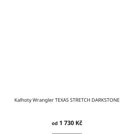
Kalhoty Wrangler TEXAS STRETCH DARKSTONE
Průměrné
hodnocení
1 730 Kč
od
produktu