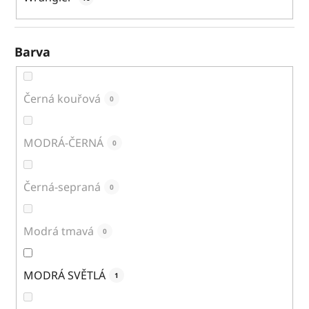
Barva
Černá kouřová
0
MODRÁ-ČERNÁ
0
Černá-sepraná
0
Modrá tmavá
0
MODRÁ SVĚTLÁ
1