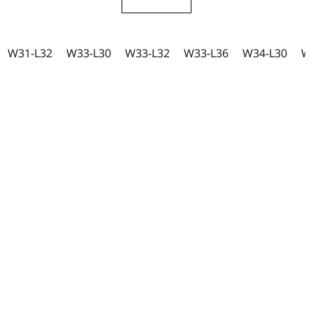
4,5
z
5
W31-L32
W33-L30
W33-L32
W33-L36
W34-L30
W
hvězdiček.