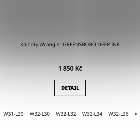
Kalhoty Wrangler GREENSBORO DEEP INK
1 850 Kč
DETAIL
W31-L30
W32-L30
W32-L32
W32-L34
W32-L36
W