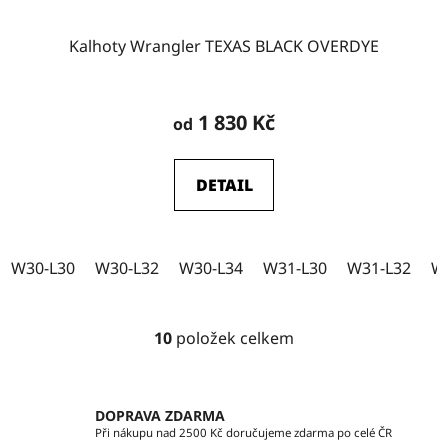
Kalhoty Wrangler TEXAS BLACK OVERDYE
Průměrné
hodnocení
1 830 Kč
od
produktu
je
DETAIL
5,0
z
5
W30-L30
W30-L32
W30-L34
W31-L30
W31-L32
W
hvězdiček.
10
položek celkem
O
v
l
á
DOPRAVA ZDARMA
d
Při nákupu nad 2500 Kč doručujeme zdarma po celé ČR