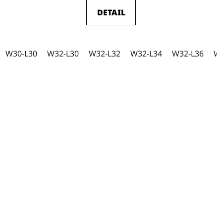
je
DETAIL
5,0
z
5
W30-L30
W32-L30
W32-L32
W32-L34
W32-L36
W
hvězdiček.