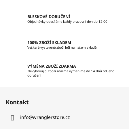
a
c
í
BLESKOVÉ DORUČENÍ
p
Objednávky odesíláme každý pracovní den do 12:00
r
v
k
100% ZBOŽÍ SKLADEM
y
Veškeré vystavené zboží leží na našem skladě
v
ý
p
VÝMĚNA ZBOŽÍ ZDARMA
i
Nevyhovující zboží zdarma vyměníme do 14 dnů od jeho
doručení
s
u
Z
á
Kontakt
p
a
info
@
wranglerstore.cz
t
í