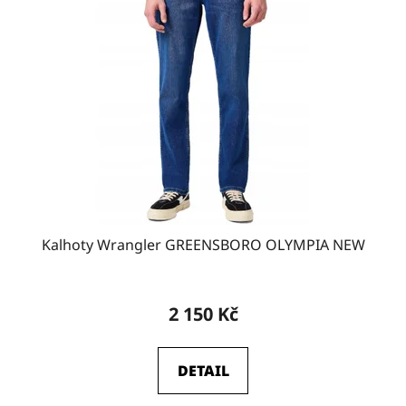
W38-L32
18
W38-L34
19
W38-L36
10
W40-L30
16
Kalhoty Wrangler GREENSBORO OLYMPIA NEW
W40-L32
15
2 150 Kč
W40-L34
18
DETAIL