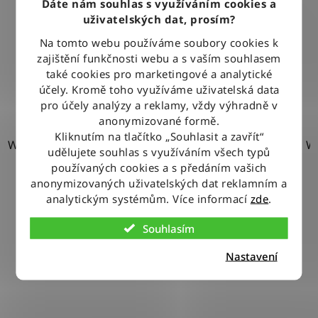
Dáte nám souhlas s využíváním cookies a
W44-L32
12
uživatelských dat, prosím?
1 970 Kč
Na tomto webu používáme soubory cookies k
zajištění funkčnosti webu a s vaším souhlasem
W44-L34
13
také cookies pro marketingové a analytické
DETAIL
účely. Kromě toho využíváme uživatelská data
pro účely analýzy a reklamy, vždy výhradně v
W44-L36
anonymizované formě.
4
Kliknutím na tlačítko „Souhlasit a zavřít“
W31-L32
W32-L30
W32-L32
W32-L34
W32-L36
W
udělujete souhlas s využíváním všech typů
používaných cookies a s předáním vašich
W46-L34
1
anonymizovaných uživatelských dat reklamním a
analytickým systémům. Více informací
zde
.
W35-L34
0
Souhlasím
Nastavení