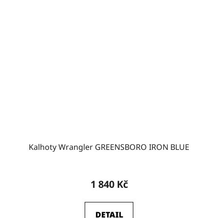
Kalhoty Wrangler GREENSBORO IRON BLUE
Průměrné
hodnocení
1 840 Kč
produktu
je
DETAIL