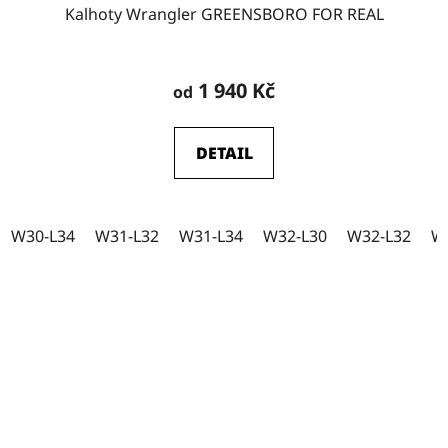
Kalhoty Wrangler GREENSBORO FOR REAL
Průměrné
hodnocení
1 940 Kč
od
produktu
je
DETAIL
5,0
z
5
W30-L34
W31-L32
W31-L34
W32-L30
W32-L32
W
hvězdiček.