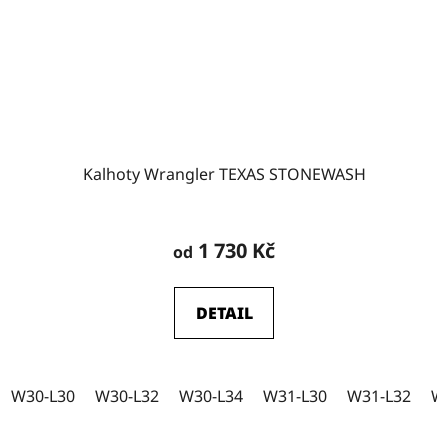
Kalhoty Wrangler TEXAS STONEWASH
Průměrné
hodnocení
1 730 Kč
od
produktu
je
DETAIL
5,0
z
5
W30-L30
W30-L32
W30-L34
W31-L30
W31-L32
W
hvězdiček.