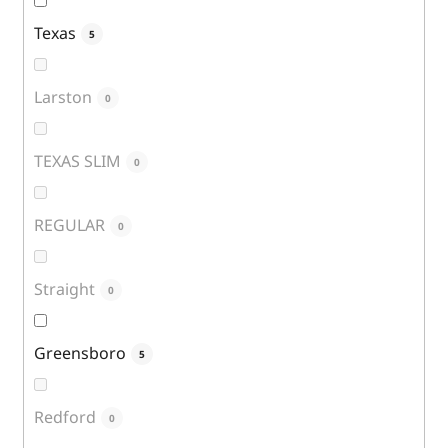
Texas
5
Larston
0
TEXAS SLIM
0
REGULAR
0
Straight
0
Greensboro
5
Redford
0