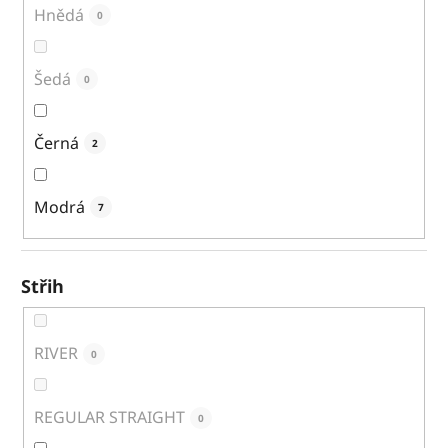
Hnědá
0
Šedá
0
Černá
2
Modrá
7
Střih
RIVER
0
REGULAR STRAIGHT
0