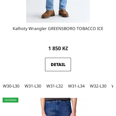
W34-L36
7
W36-L30
14
Kalhoty Wrangler GREENSBORO TOBACCO ICE
W36-L32
18
1 850 Kč
DETAIL
W36-L34
17
W36-L36
10
W30-L30
W31-L30
W31-L32
W31-L34
W32-L30
W
NOVINKA
W38-L30
15