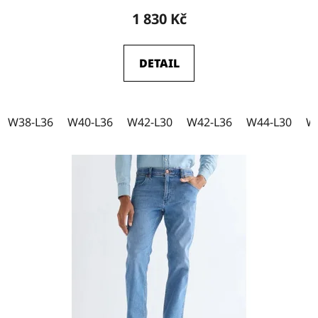
1 830 Kč
W33-L32
18
DETAIL
W33-L34
17
W38-L36
W40-L36
W42-L30
W42-L36
W44-L30
W
W33-L36
8
W34-L30
15
W34-L32
18
W34-L34
18