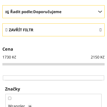
Ř
Řadit podle:
Doporučujeme
a
z
e
ZAVŘÍT FILTR
n
í
p
Cena
r
o
1730
Kč
2150
Kč
d
u
k
t
ů
Značky
Wrangler
10